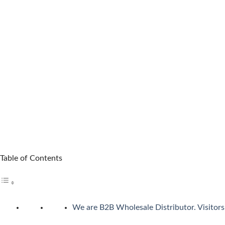
カジノシークレットカジノは革新性のあるキャッシュバックシ
5位 遊雅堂
レビューを見る
遊雅堂は2021年にオープンしたベラジョンのグループのネッ
日本語ライブサポートも備えていますしています。
6位の コニベット
レビューを見る
2019年11月にに開業したKonibetは、明るいデザイ
可能なスポーツブックも用意しています。
Table of Contents
第7位 Rainbet
レビューを読む
We are B2B Wholesale Distributor. Visitors 
レインベットは、2023年に開業した暗号通貨専用の次世代オン