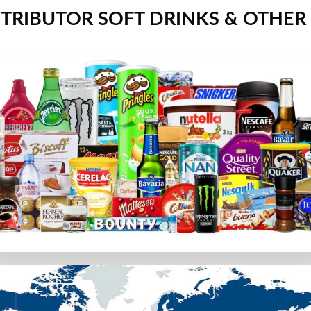
TRIBUTOR SOFT DRINKS & OTHER
カジノのみをご紹介します。プレイヤーの個人データと資金が確
。チャットサポート、メール、通話など様々な連絡方法がある
用できるかを確認します。専用アプリの有無やスマホブラウザ
ion Gamingなどトップソフトウェアプロバイダーのゲームを
段
選択。カジノラッキーTAROでは、日本の利用者が簡単に使
カード会社のポリシーによって使えない場合があります。その