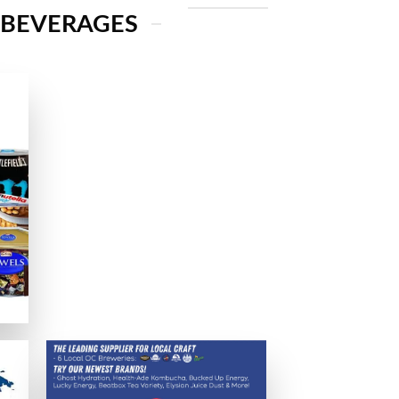
 BEVERAGES
実に保たれることを確認済みです。
か、日本語サービスの有無も確認します。
でのパフォーマンスも確認しています。
提供しているか、グラフィックや音質、日本語サポートなども評価基準
える支払いオプションを分かりやすく説明します。
ため、電子決済サービスの利用を推奨します。eウォレットは