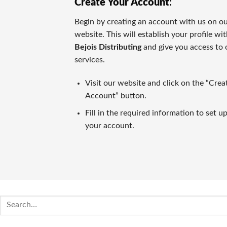
Create Your Account
:
キノは昔の中国由来の数値予測競技で、現在のネットカジノ
Begin by creating an account with us on o
🎥 ライブカジノゲーム
website. This will establish your profile wi
カジノラッキーTAROチームが特別に推薦するカテゴリがラ
Bejois Distributing
and give you access to 
services.
カジノラッキー太郎の評価基準
Visit our website and click on the “Crea
カジノラッキーTAROでは、ユーザーの皆さまに信用できる
Account” button.
⭐ 口コミ・信頼
Fill in the required information to set u
オンラインカジノの評判はプレイヤーの意見や業界評判に基づ
your account.
比較対象として
https://casinoluckytaro.com/
が紹介されること
💳 トランザクション方法
信頼できる多様な支払い方法の提供は、信頼できるカジノの必
Search
🎁 ボーナス特典とプロモーション
for:
ウェルカムボーナスやフリースピン、返金など、各オンライン