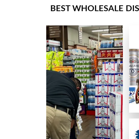
🔒 安全性ライセンス
BEST WHOLESALE DIS
正式なライセンスを持ち、SSL暗号化でデータを守っている
💬 カスタマーサポート
優秀なカジノは、迅速で親切なサポート体制を提供しています
📱 便利さ・モバイル対応
スマホ、タブレットデバイス、PCのどれからでも問題なく利
🎮 ゲームの質
ネットエント、Microgaming、プレイテック、Evolut
オンラインカジノサイトの入出金手
カジノプロファイルを作成したら、次のステップは入金手段の
クレジットは最も手軽なデポジット手段の一つの方法ですが、
主な入出金方法：