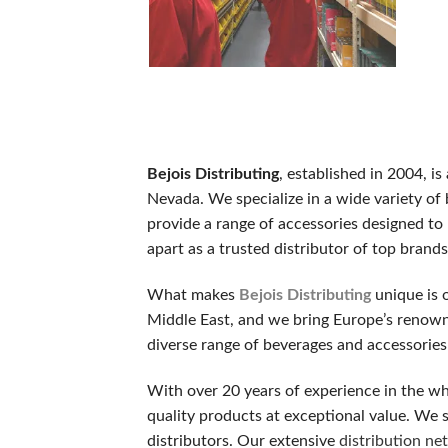
ノーデポジットボーナス
新規登録するだけで、入金不要でもらえるボーナスです。リスク
ウェルカムボーナス（デポジット特典）
最初の入金時に一般的に提供されるボーナスです。チャージ額
スピンボーナス
Bejois Distributing
, established in 2004, i
決まったスロットで使用可能な フリースピン券です。新規登
Nevada. We specialize in a wide variety of
キャッシュバックボーナス
provide a range of accessories designed to
失敗した場合でも、損失の一部が戻ってくるオファーです。キ
apart as a trusted distributor of top bran
VIP・ハイローラー・ハイローラー
What makes
Bejois Distributing
unique is 
大量プレイヤーや常連客プレイヤー向けのスペシャルボーナスで
Middle East, and we bring Europe’s renow
diverse range of beverages and accessories
初めての人が陥りやすい5つのミス
With over 20 years of experience in the wh
カジノラッキーTAROチームが、多くのギャンブラーの履歴
quality products at exceptional value. We se
distributors. Our extensive
distribution ne