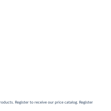
通ははイベント的に提供されるキャッシュバックサービスが常
sino」のノウハウを十分に活かしたユーザーを把握したサー
女性ユーザーをメインに支持を得ています。Konibet最大
ducts. Register to receive our price catalog. Register
と、遊ぶほど自動で還元される独自のリワードプログラムが魅力で