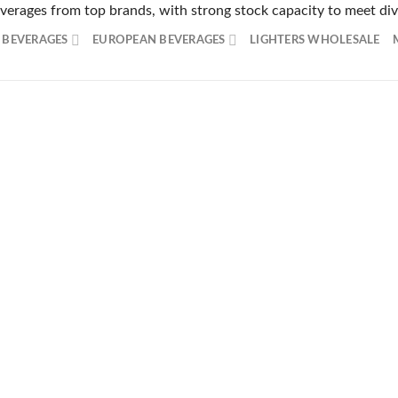
beverages from top brands, with strong stock capacity to meet d
ーザーから非常に支持を集めるオンラインカジノをご紹介します
 BEVERAGES
EUROPEAN BEVERAGES
LIGHTERS WHOLESALE
スピードで多数の日本のユーザーから絶大な支持を受けています
産決済に特化した賭博総合サービスで、カジノとスポーツベット
ンラインカジノで、旅をしながら7,000種類以上のカジノゲ