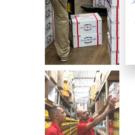
ビザカード / MasterCard / JCB
銀行振替
ビットコイン・Ethereum（仮想通貨）
一般的な電子決済手段：
EcoPayz
Neteller
アイウォレット
スクリル
マッチベター
カジノ特典の種類
ラッキーTAROが紹介するカジノには、いろいろなボーナス