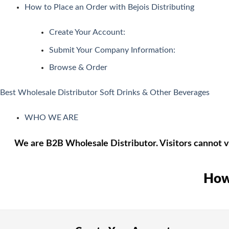
定ゲームで条件を達成するだけでキャッシュが自動付与される「
How to Place an Order with Bejois Distributing
日本で人気のインターネットカジノ
Create Your Account:
Submit Your Company Information:
ネットカジノを開始する前に、どんなプレイがあるか理解して
Browse & Order
🎰 スロット機
スロットは、日本で最も好まれているカジノゲームです。日本
Best Wholesale Distributor Soft Drinks & Other Beverages
🎡 ルレット
WHO WE ARE
ルレットはシンプルでわかりやすいルールながら、高度な戦略
We are B2B Wholesale Distributor. Visitors cannot vi
🃏 カードゲーム・トランプ・ビデオトランプ
これらの遊びは単純な運だけでなく、テクニックとストラテジ
How 
🎴 バカラ
バカラ遊びはアジア地域で絶大な人気を示すカードのゲームで
🎟 キーノ・Lotto