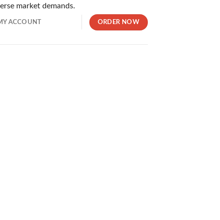
iverse market demands.
。安全面・ボーナス額・ゲームの数・支援の質など、あらゆる角
ORDER NOW
MY ACCOUNT
。最短30秒という驚異的な速さで支払い処理が実施されるため
の両方を一つのIDでプレイできます。暗号通貨対応のため資金
ームやスポーツベッティングが利用できる独自のサイトです。ユ