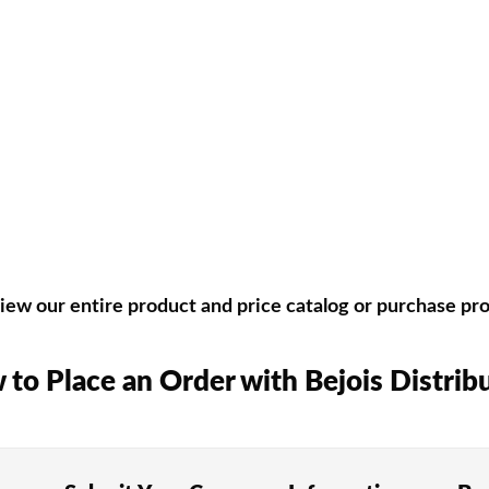
Rainbetチャレンジ」キャンペーンも、日々新しい興奮を提
ゲームの種類
おくことが大切です。TAROカジノでは、日本の参加者に好評
のパチンコ文化とも親しみがあり、すべてのプレイヤーのほぼ4
が楽しめる遊びです。マルチンゲール法やダランベール戦略な
ew our entire product and price catalog or purchase prod
ーが勝ち負けを決定します。基本戦略をしっかり身につけること
to Place an Order with Bejois Distrib
、日本のプレイヤーにも長期間支持されています。最大8束の