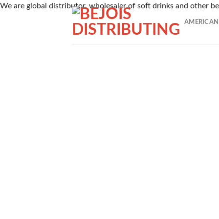
Skip
We are global distributor, wholesaler of soft drinks and other 
TAROがピックアップした、2026年7月時点でに日本のユ
to
AMERICAN
1番 ワンダーカジノ
content
2016年に開設されたワンダーカジノは、トップレベルの出金
範囲に支持される理由です。
2nd ルーベット
Read Review
2019年に創設されたルーベットオンラインカジノは、暗号資
3位 Casitabi【カジノラッキーTARO】
レビューを確認
カジノタビは2015年に登場した世界で初めてのRPG型オ
4位 カジノシークレット（Casino Secret）
レビューを見る