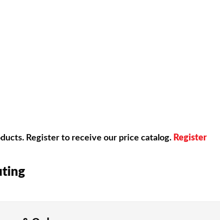
供していますしています。
なゲームジャンルをわかりやすく紹介します。
5パーセントがスロットマシンを楽しんでいます。3リールや5
ど、多様なベッティング戦略を利用することができます。RT
ucts. Register to receive our price catalog.
Register
で、カジノの優位性を減らせます。ブラックジャックのRTP
uting
札を使って、利用者かディーラーのどちらかが9に近い数字の