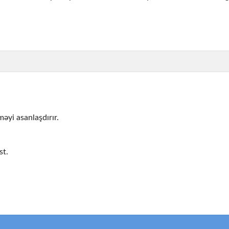
益を期待しますが、これは現実的ではありません。楽しみなが
把握してから、実際のお金でプレイしましょう。多くのカジノ
拒否などのトラブルに巻き込まれる可能性があります。必ずカ
əyi asanlaşdırır.
う原因になります。クリアな状態でプレイし、楽しさと冷静さ
st.
わぬ制限に直面することがあります。銀行の契約書と同様、必
ュアで楽しくてエンターテインメントの場所となります。ラッ