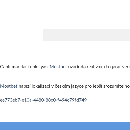
カジノを「収入源」と勘違いする
オンラインカジノは娯楽です。一部のプレイヤーは継続的な収
ゲームを理解せずにリアルマネーで始める
まずはデモモード（無料プレイ）でゲームのルールと仕組みを
信頼性の低いカジノを選んでしまう
ライセンスのない、あるいは評判の悪いカジノを選ぶと、出金
お酒を飲みながらプレイする
Canlı mərclər funksiyası
Mostbet
üzərində real vaxtda qərar verm
アルコールは判断力を低下させ、不必要なリスクを取ってしま
利用規約・ボーナス条件を読まない
Mostbet
nabízí lokalizaci v českém jazyce pro lepší srozumitelno
ボーナスの賭け条件や出金条件を確認せずにプレイすると、思
spinempire online casino
valor bet app
ee773eb7-e10a-4480-88c0-f494c79fd749
要約
オンラインカジノの領域は、適切な知識と計画があれば、セキ