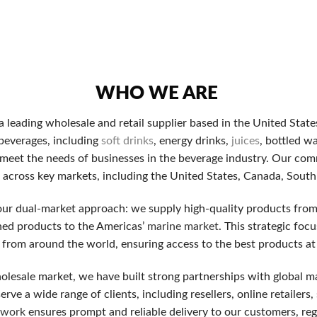
を負わずにカジノを試せるため、初めにはどんなカジノか体験し
の100%ボーナスが通常で、10000円入金すると２万円か
WHO WE ARE
s a leading wholesale and retail supplier based in the United Stat
録や入金時に50〜300回分のフリースピンが与えられること
 beverages, including
soft drinks
, energy drinks,
juices
, bottled w
 meet the needs of businesses in the beverage industry. Our comm
ャッシュバック率はカジノによって変わりますが、平均して5
ds across key markets, including the United States, Canada, Sout
our dual-market approach: we supply high-quality products fro
す。専属の口座担当の担当, 多額の入金ボーナス, 出金上限
ned products to the Americas’
marine market
. This strategic foc
 from around the world, ensuring access to the best products at
olesale market, we have built strong partnerships with global m
をもとに選定した、初心者が特に警戒すべき留意すべき5つの一
rve a wide range of clients, including resellers, online retailers
twork
ensures prompt and reliable delivery to our customers, reg