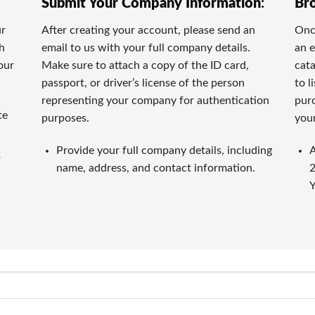
Submit Your Company Information
:
Br
でも人気です。ロトゲームと似たように、手軽に楽しめるうえ
ur
After creating your account, please send an
Once
th
email to us with your full company details.
an e
イブディーラーです。本物のプロディーラーがリアルタイムに
our
Make sure to attach a copy of the ID card,
cata
passport, or driver’s license of the person
to l
representing your company for authentication
purc
te
purposes.
your
情報を提供するため、独自の厳格な基準でオンラインカジノを
Provide your full company details, including
A
p
name, address, and contact information.
2
いて判断します。長い間の運営実績や受賞実績なども重要な指
Y
があります。
須条件です。入金の手軽さだけでなく、出金の迅速さや手数料
カジノの特典内容を詳細に検証します。特典額だけでなく、ウ