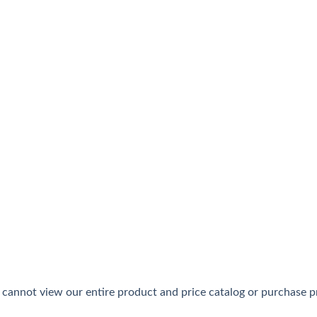
ステムで他の会社と差別化されたインターネットカジノで、普
トカジノで、大手「Verajohn」と老舗「Interca
ンとなじみやすいキャラクターが魅力で、カジュアルプレイヤーや
cannot view our entire product and price catalog or purchase pro
ラインカジノ＆スポーツブックで、本人確認不要で開始できる手軽さ