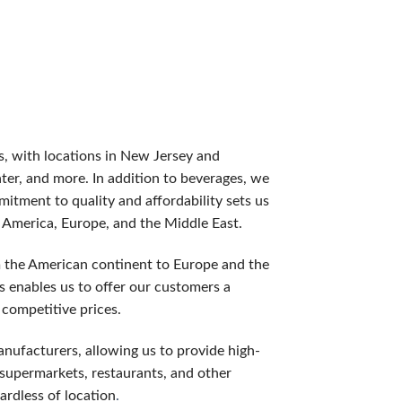
てみたい方におすすめです。一般的な額は1,000円〜3,0
らプレイ始めるできます。２００％ボーナスなら３倍、３００％
es, with locations in New Jersey and
が多く、追加の資金を使わずにスロットをプレイできます。フリ
ater, and more. In addition to beverages, we
itment to quality and affordability sets us
〜20%が戻ってきます。損失の痛みを軽減する、ギャンブラー
h America, Europe, and the Middle East.
m the American continent to Europe and the
の増加など,一般プレイヤーにはない特典が用意されています。
us enables us to offer our customers a
 competitive prices.
anufacturers, allowing us to provide high-
般的なミスをご説明します。
, supermarkets, restaurants, and other
ardless of location
.