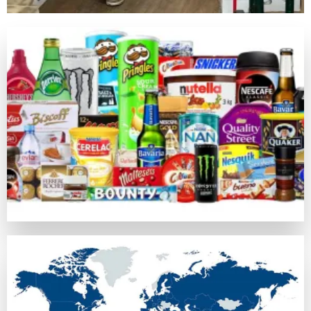
キノは昔の中国由来の数値予測競技で、現在のネットカジノ
ライブカジノゲーム
カジノラッキーTAROチームが特別に推薦するカテゴリがラ
カジノラッキー太郎の評価基準
カジノラッキーTAROでは、ユーザーの皆さまに信用できる
口コミ・信頼
オンラインカジノの評判はプレイヤーの意見や業界評判に基づ
比較対象として
https://casinoluckytaro.com/
が紹介されること
トランザクション方法
信頼できる多様な支払い方法の提供は、信頼できるカジノの必
ボーナス特典とプロモーション
ウェルカムボーナスやフリースピン、返金など、各オンライン
安全性ライセンス