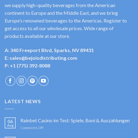
we supply high-quality beverages from the American
continent to Europe and the Middle East, and we bring
Europe’s renowned beverages to the Americas. Register to
get access to all our wholesale prices. Wide range of
products available at our store.
A: 340 Freeport Blvd, Sparks, NV 89431
E: sales@bejoisdistributing.com
P: +1 (775) 392-8088
LATEST NEWS
Rainbet Casino im Test: Spiele, Boni & Auszahlungen
06
Aug
on
Comments Off
Rainbet
Casino