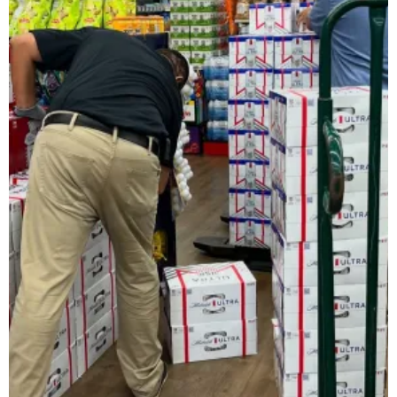
レインベットは、2023年に開業した暗号通貨専用の次世代オンラ
類以上のスロットゲームにプラスして、スポーツギャンブルや
日本で人気のインターネットカジノゲームの種類
ネットカジノを開始する前に、どんなプレイがあるか理解して
スロット機
スロットは、日本で最も好まれているカジノゲームです。日本
ルレット
ルレットはシンプルでわかりやすいルールながら、高度な戦略
カードゲーム・トランプ・ビデオトランプ
これらの遊びは単純な運だけでなく、テクニックとストラテジ
バカラ
バカラ遊びはアジア地域で絶大な人気を示すカードのゲームで
🎟 キーノ・Lotto