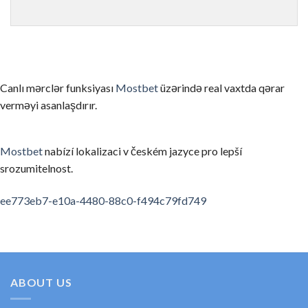
ゲームを理解せずにリアルマネーで始める
まずはデモモード（無料プレイ）でゲームのルールと仕組みを
信頼性の低いカジノを選んでしまう
Canlı mərclər funksiyası
Mostbet
üzərində real vaxtda qərar
ライセンスのない、あるいは評判の悪いカジノを選ぶと、出金
verməyi asanlaşdırır.
お酒を飲みながらプレイする
アルコールは判断力を低下させ、不必要なリスクを取ってしま
Mostbet
nabízí lokalizaci v českém jazyce pro lepší
srozumitelnost.
利用規約・ボーナス条件を読まない
ボーナスの賭け条件や出金条件を確認せずにプレイすると、思
spinempire online casino
valor bet app
ee773eb7-e10a-4480-88c0-f494c79fd749
要約
オンラインカジノの領域は、適切な知識と計画があれば、セキ
初めてのカジノ選びに考えたら、ぜひ私たちの順位と口コミを
ABOUT US