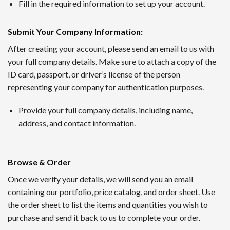
1番 ワンダーカジノ
Fill in the required information to set up your account.
2016年に開設されたワンダーカジノは、トップレベルの出金
Submit Your Company Information
:
ンクダウンなしというシステムで、長期的にプレイするほど利
After creating your account, please send an email to us with
your full company details. Make sure to attach a copy of the
2nd ルーベット
ID card, passport, or driver’s license of the person
Read Review
representing your company for authentication purposes.
2019年に創設されたルーベットオンラインカジノは、暗号資
Provide your full company details, including name,
サッカーや野球など国内のスポーツにも幅広く対応するスポー
address, and contact information.
3位 Casitabi【カジノラッキーTARO】
レビューを確認
Browse & Order
カジノタビは2015年に登場した世界で初めてのRPG型オ
Once we verify your details, we will send you an email
られる機能も提供されていて評判です。日本語対応スタッフに
containing our portfolio, price catalog, and order sheet. Use
the order sheet to list the items and quantities you wish to
4位 カジノシークレット（Casino Secret）
purchase and send it back to us to complete your order.
レビューを見る