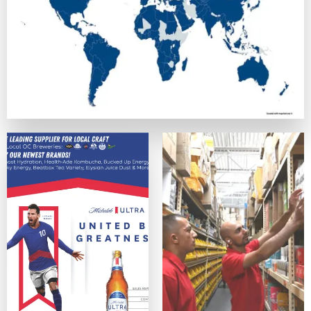
正式なライセンスを持ち、SSL暗号化でデータを守っている
カスタマーサポート
優秀なカジノは、迅速で親切なサポート体制を提供しています
便利さ・モバイル対応
スマホ、タブレットデバイス、PCのどれからでも問題なく利
ゲームの質
ネットエント、Microgaming、プレイテック、Evolut
オンラインカジノサイトの入出金手段
カジノプロファイルを作成したら、次のステップは入金手段の
クレジットは最も手軽なデポジット手段の一つの方法ですが、
主な入出金方法：