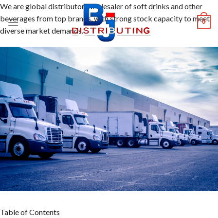
Skip
We are global distributor, wholesaler of soft drinks and other
to
beverages from top brands, with strong stock capacity to meet
0
content
diverse market demands.
Table of Contents