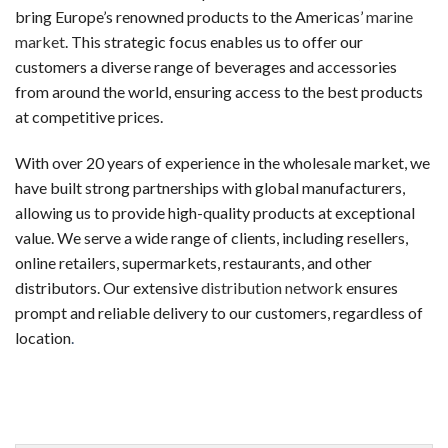
新規登録するだけで、入金不要でもらえるボーナスです。リスク
bring Europe’s renowned products to the Americas’
marine
market
. This strategic focus enables us to offer our
ウェルカムボーナス（デポジット特典）
customers a diverse range of beverages and accessories
最初の入金時に一般的に提供されるボーナスです。チャージ額
from around the world, ensuring access to the best products
at competitive prices.
スピンボーナス
決まったスロットで使用可能な フリースピン券です。新規登
With over 20 years of experience in the wholesale market, we
have built strong partnerships with global manufacturers,
キャッシュバックボーナス
allowing us to provide high-quality products at exceptional
失敗した場合でも、損失の一部が戻ってくるオファーです。キ
value. We serve a wide range of clients, including resellers,
online retailers, supermarkets, restaurants, and other
VIP・ハイローラー・ハイローラー
distributors. Our extensive
distribution network
ensures
大量プレイヤーや常連客プレイヤー向けのスペシャルボーナスで
prompt and reliable delivery to our customers, regardless of
初めての人が陥りやすい5つのミス
location
.
カジノラッキーTAROチームが、多くのギャンブラーの履歴
カジノを「収入源」と勘違いする
オンラインカジノは娯楽です。一部のプレイヤーは継続的な収