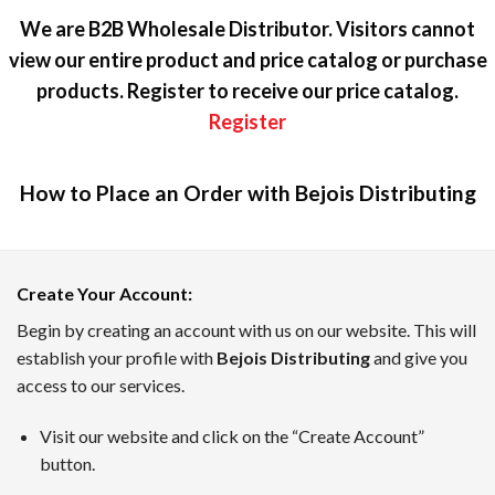
We are B2B Wholesale Distributor. Visitors cannot
view our entire product and price catalog or purchase
products. Register to receive our price catalog.
Register
How to Place an Order with Bejois Distributing
カジノラッキーTARO — テキスト
Create Your Account
:
カジノラッキーTAROは、日本のプレイヤーのために優れた
Begin by creating an account with us on our website. This will
establish your profile with
Bejois Distributing
and give you
ボーナスインフォメーション、新着キャンペーン、業界のニュ
access to our services.
7月のトップオンラインカジノ
Visit our website and click on the “Create Account”
TAROがピックアップした、2026年7月時点でに日本のユ
button.