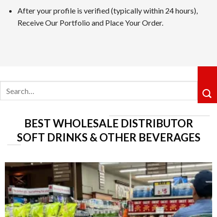
After your profile is verified (typically within 24 hours),
カジノシークレットカジノは革新性のあるキャッシュバックシ
Receive Our Portfolio and Place Your Order.
ョングループ配下の運営体制も信頼感を高めています。
5位 遊雅堂
レビューを見る
Search
遊雅堂は2021年にオープンしたベラジョンのグループのネッ
for:
るロイヤルティ制度も整っていますしており、プレイすればす
6位の コニベット
BEST WHOLESALE DISTRIBUTOR
レビューを見る
SOFT DRINKS & OTHER BEVERAGES
2019年11月にに開業したKonibetは、明るいデザイ
が好評です。VIPレベルは降格しないシステムで、ライジン
第7位 Rainbet
レビューを読む