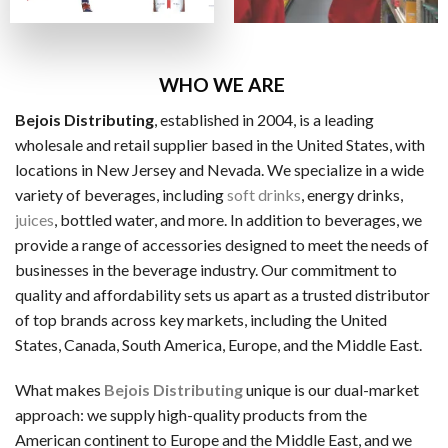
ビザカード / MasterCard / JCB
銀行振替
ビットコイン・Ethereum（仮想通貨）
WHO WE ARE
Bejois Distributing
, established in 2004, is a leading
一般的な電子決済手段：
wholesale and retail supplier based in the United States, with
EcoPayz
locations in New Jersey and Nevada. We specialize in a wide
variety of beverages, including
soft drinks
, energy drinks,
Neteller
juices
, bottled water, and more. In addition to beverages, we
アイウォレット
provide a range of accessories designed to meet the needs of
businesses in the beverage industry. Our commitment to
スクリル
quality and affordability sets us apart as a trusted distributor
マッチベター
of top brands across key markets, including the United
States, Canada, South America, Europe, and the Middle East.
カジノ特典の種類
ラッキーTAROが紹介するカジノには、いろいろなボーナス
What makes
Bejois Distributing
unique is our dual-market
approach: we supply high-quality products from the
ノーデポジットボーナス
American continent to Europe and the Middle East, and we