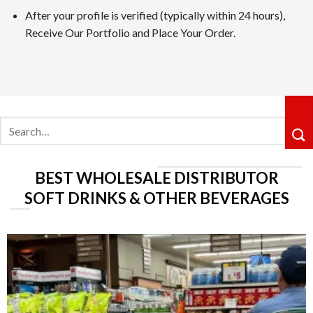
After your profile is verified (typically within 24 hours),
カジノシークレットカジノは革新性のあるキャッシュバックシ
Receive Our Portfolio and Place Your Order.
ョングループ配下の運営体制も信頼感を高めています。
5位 遊雅堂
レビューを見る
Search
遊雅堂は2021年にオープンしたベラジョンのグループのネッ
for:
るロイヤルティ制度も整っていますしており、プレイすればす
6位の コニベット
BEST WHOLESALE DISTRIBUTOR
レビューを見る
SOFT DRINKS & OTHER BEVERAGES
2019年11月にに開業したKonibetは、明るいデザイ
が好評です。VIPレベルは降格しないシステムで、ライジン
第7位 Rainbet
レビューを読む