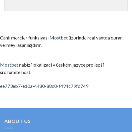
ゲームを理解せずにリアルマネーで始める
まずはデモモード（無料プレイ）でゲームのルールと仕組みを
信頼性の低いカジノを選んでしまう
Canlı mərclər funksiyası
Mostbet
üzərində real vaxtda qərar
ライセンスのない、あるいは評判の悪いカジノを選ぶと、出金
verməyi asanlaşdırır.
お酒を飲みながらプレイする
アルコールは判断力を低下させ、不必要なリスクを取ってしま
Mostbet
nabízí lokalizaci v českém jazyce pro lepší
srozumitelnost.
利用規約・ボーナス条件を読まない
ボーナスの賭け条件や出金条件を確認せずにプレイすると、思
spinempire online casino
valor bet app
ee773eb7-e10a-4480-88c0-f494c79fd749
要約
オンラインカジノの領域は、適切な知識と計画があれば、セキ
初めてのカジノ選びに考えたら、ぜひ私たちの順位と口コミを
ABOUT US