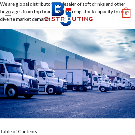
Skip
We are global distributor, wholesaler of soft drinks and other
to
beverages from top brands, with strong stock capacity to meet
0
content
diverse market demands.
Table of Contents