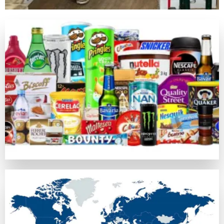
キノは昔の中国由来の数値予測競技で、現在のネットカジノ
ライブカジノゲーム
カジノラッキーTAROチームが特別に推薦するカテゴリがラ
カジノラッキー太郎の評価基準
カジノラッキーTAROでは、ユーザーの皆さまに信用できる
口コミ・信頼
オンラインカジノの評判はプレイヤーの意見や業界評判に基づ
比較対象として
https://casinoluckytaro.com/
が紹介されること
トランザクション方法
信頼できる多様な支払い方法の提供は、信頼できるカジノの必
ボーナス特典とプロモーション
ウェルカムボーナスやフリースピン、返金など、各オンライン
安全性ライセンス