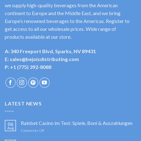
we supply high-quality beverages from the American
continent to Europe and the Middle East, and we bring
Europe’s renowned beverages to the Americas. Register to
get access to all our wholesale prices. Wide range of
products available at our store.
A: 340 Freeport Blvd, Sparks, NV 89431
E: sales@bejoisdistributing.com
P: +1 (775) 392-8088
LATEST NEWS
Rainbet Casino im Test: Spiele, Boni & Auszahlungen
06
Aug
on
Comments Off
Rainbet
Casino