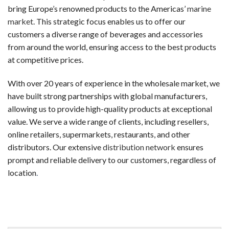
新規登録するだけで、入金不要でもらえるボーナスです。リスク
bring Europe’s renowned products to the Americas’
marine
market
. This strategic focus enables us to offer our
ウェルカムボーナス（デポジット特典）
customers a diverse range of beverages and accessories
最初の入金時に一般的に提供されるボーナスです。チャージ額
from around the world, ensuring access to the best products
at competitive prices.
スピンボーナス
決まったスロットで使用可能な フリースピン券です。新規登
With over 20 years of experience in the wholesale market, we
have built strong partnerships with global manufacturers,
キャッシュバックボーナス
allowing us to provide high-quality products at exceptional
失敗した場合でも、損失の一部が戻ってくるオファーです。キ
value. We serve a wide range of clients, including resellers,
online retailers, supermarkets, restaurants, and other
VIP・ハイローラー・ハイローラー
distributors. Our extensive
distribution network
ensures
大量プレイヤーや常連客プレイヤー向けのスペシャルボーナスで
prompt and reliable delivery to our customers, regardless of
初めての人が陥りやすい5つのミス
location
.
カジノラッキーTAROチームが、多くのギャンブラーの履歴
カジノを「収入源」と勘違いする
オンラインカジノは娯楽です。一部のプレイヤーは継続的な収