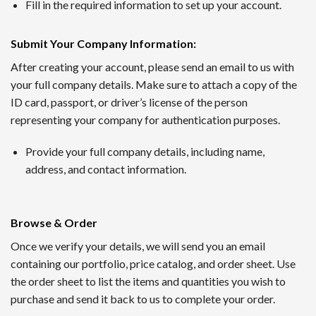
1番 ワンダーカジノ
Fill in the required information to set up your account.
2016年に開設されたワンダーカジノは、トップレベルの出金
Submit Your Company Information
:
ンクダウンなしというシステムで、長期的にプレイするほど利
After creating your account, please send an email to us with
your full company details. Make sure to attach a copy of the
2nd ルーベット
ID card, passport, or driver’s license of the person
Read Review
representing your company for authentication purposes.
2019年に創設されたルーベットオンラインカジノは、暗号資
Provide your full company details, including name,
サッカーや野球など国内のスポーツにも幅広く対応するスポー
address, and contact information.
3位 Casitabi【カジノラッキーTARO】
レビューを確認
Browse & Order
カジノタビは2015年に登場した世界で初めてのRPG型オ
Once we verify your details, we will send you an email
られる機能も提供されていて評判です。日本語対応スタッフに
containing our portfolio, price catalog, and order sheet. Use
the order sheet to list the items and quantities you wish to
4位 カジノシークレット（Casino Secret）
purchase and send it back to us to complete your order.
レビューを見る