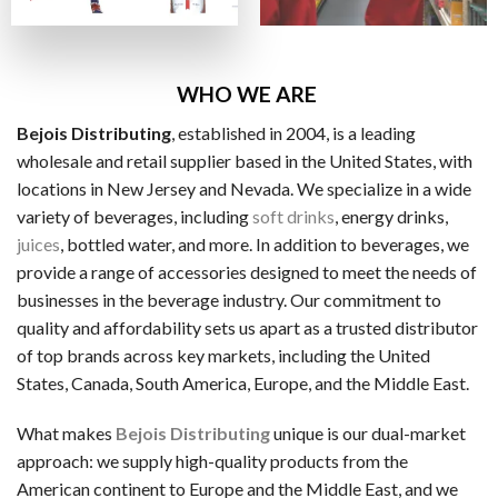
ビザカード / MasterCard / JCB
銀行振替
ビットコイン・Ethereum（仮想通貨）
WHO WE ARE
Bejois Distributing
, established in 2004, is a leading
一般的な電子決済手段：
wholesale and retail supplier based in the United States, with
EcoPayz
locations in New Jersey and Nevada. We specialize in a wide
variety of beverages, including
soft drinks
, energy drinks,
Neteller
juices
, bottled water, and more. In addition to beverages, we
アイウォレット
provide a range of accessories designed to meet the needs of
businesses in the beverage industry. Our commitment to
スクリル
quality and affordability sets us apart as a trusted distributor
マッチベター
of top brands across key markets, including the United
States, Canada, South America, Europe, and the Middle East.
カジノ特典の種類
ラッキーTAROが紹介するカジノには、いろいろなボーナス
What makes
Bejois Distributing
unique is our dual-market
approach: we supply high-quality products from the
ノーデポジットボーナス
American continent to Europe and the Middle East, and we