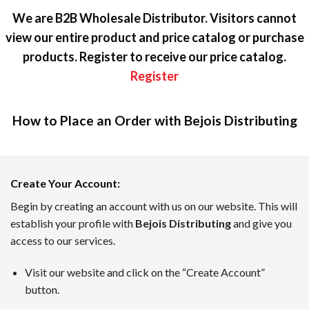
We are B2B Wholesale Distributor. Visitors cannot
view our entire product and price catalog or purchase
products. Register to receive our price catalog.
Register
How to Place an Order with Bejois Distributing
カジノラッキーTARO — テキスト
Create Your Account
:
カジノラッキーTAROは、日本のプレイヤーのために優れた
Begin by creating an account with us on our website. This will
establish your profile with
Bejois Distributing
and give you
ボーナスインフォメーション、新着キャンペーン、業界のニュ
access to our services.
7月のトップオンラインカジノ
Visit our website and click on the “Create Account”
TAROがピックアップした、2026年7月時点でに日本のユ
button.