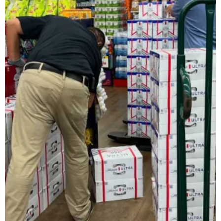
レインベットは、2023年に開業した暗号通貨専用の次世代オンラ
類以上のスロットゲームにプラスして、スポーツギャンブルや
日本で人気のインターネットカジノゲームの種類
ネットカジノを開始する前に、どんなプレイがあるか理解して
スロット機
スロットは、日本で最も好まれているカジノゲームです。日本
ルレット
ルレットはシンプルでわかりやすいルールながら、高度な戦略
カードゲーム・トランプ・ビデオトランプ
これらの遊びは単純な運だけでなく、テクニックとストラテジ
バカラ
バカラ遊びはアジア地域で絶大な人気を示すカードのゲームで
🎟 キーノ・Lotto