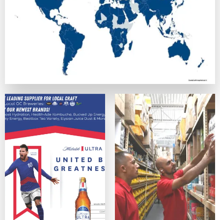
正式なライセンスを持ち、SSL暗号化でデータを守っている
カスタマーサポート
優秀なカジノは、迅速で親切なサポート体制を提供しています
便利さ・モバイル対応
スマホ、タブレットデバイス、PCのどれからでも問題なく利
ゲームの質
ネットエント、Microgaming、プレイテック、Evolut
オンラインカジノサイトの入出金手段
カジノプロファイルを作成したら、次のステップは入金手段の
クレジットは最も手軽なデポジット手段の一つの方法ですが、
主な入出金方法：