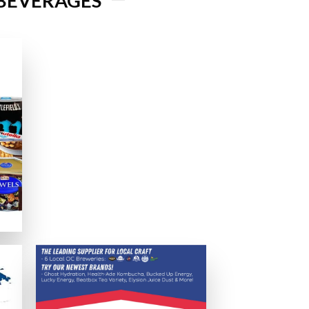
 BEVERAGES
実に保たれることを確認済みです。
か、日本語サービスの有無も確認します。
でのパフォーマンスも確認しています。
提供しているか、グラフィックや音質、日本語サポートなども評価基準
える支払いオプションを分かりやすく説明します。
ため、電子決済サービスの利用を推奨します。eウォレットは