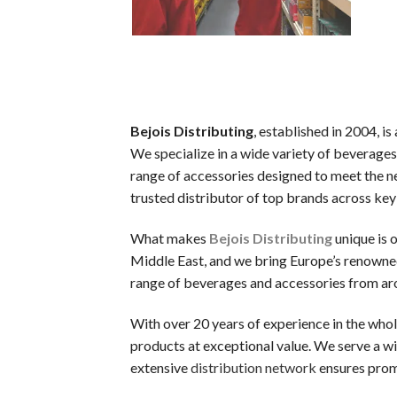
新規登録するだけで、入金不要でもらえるボーナスです。リスク
ウェルカムボーナス（デポジット特典）
最初の入金時に一般的に提供されるボーナスです。チャージ額
スピンボーナス
Bejois Distributing
, established in 2004, i
決まったスロットで使用可能な フリースピン券です。新規登
We specialize in a wide variety of beverages
キャッシュバックボーナス
range of accessories designed to meet the ne
失敗した場合でも、損失の一部が戻ってくるオファーです。キ
trusted distributor of top brands across key
VIP・ハイローラー・ハイローラー
What makes
Bejois Distributing
unique is 
大量プレイヤーや常連客プレイヤー向けのスペシャルボーナスで
Middle East, and we bring Europe’s renowne
range of beverages and accessories from aro
初めての人が陥りやすい5つのミス
With over 20 years of experience in the whol
カジノラッキーTAROチームが、多くのギャンブラーの履歴
products at exceptional value. We serve a wid
extensive
distribution network
ensures promp
カジノを「収入源」と勘違いする