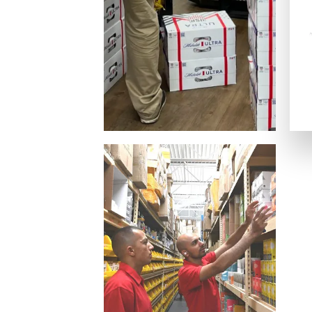
銀行振替
ビットコイン・Ethereum（仮想通貨）
一般的な電子決済手段：
EcoPayz
Neteller
アイウォレット
スクリル
マッチベター
カジノ特典の種類
ラッキーTAROが紹介するカジノには、いろいろなボーナス
ノーデポジットボーナス