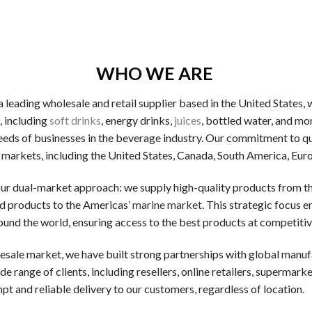
を負わずにカジノを試せるため、初めにはどんなカジノか体験し
の100%ボーナスが通常で、10000円入金すると２万円か
WHO WE ARE
s a leading wholesale and retail supplier based in the United States
録や入金時に50〜300回分のフリースピンが与えられること
, including
soft drinks
, energy drinks,
juices
, bottled water, and mo
eds of businesses in the beverage industry. Our commitment to qual
ャッシュバック率はカジノによって変わりますが、平均して5
 markets, including the United States, Canada, South America, Eur
our dual-market approach: we supply high-quality products from t
す。専属の口座担当の担当, 多額の入金ボーナス, 出金上限
d products to the Americas’
marine market
. This strategic focus 
und the world, ensuring access to the best products at competitiv
esale market, we have built strong partnerships with global manufa
をもとに選定した、初心者が特に警戒すべき留意すべき5つの一
e range of clients, including resellers, online retailers, supermarke
t and reliable delivery to our customers, regardless of location
.