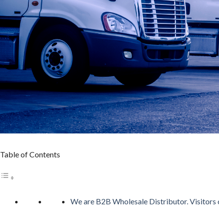
カジノシークレットカジノは革新性のあるキャッシュバックシ
5位 遊雅堂
レビューを見る
遊雅堂は2021年にオープンしたベラジョンのグループのネッ
日本語ライブサポートも備えていますしています。
6位の コニベット
レビューを見る
2019年11月にに開業したKonibetは、明るいデザイ
可能なスポーツブックも用意しています。
Table of Contents
第7位 Rainbet
レビューを読む
レインベットは、2023年に開業した暗号通貨専用の次世代オン
We are B2B Wholesale Distributor. Visitors c
定ゲームで条件を達成するだけでキャッシュが自動付与される「