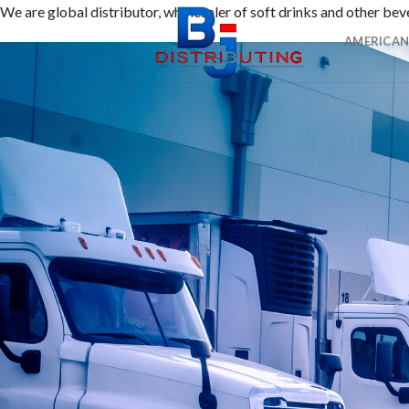
Skip
We are global distributor, wholesaler of soft drinks and other b
1番 ワンダーカジノ
to
AMERICAN
content
2016年に開設されたワンダーカジノは、トップレベルの出金
範囲に支持される理由です。
2nd ルーベット
Read Review
2019年に創設されたルーベットオンラインカジノは、暗号資
3位 Casitabi【カジノラッキーTARO】
レビューを確認
カジノタビは2015年に登場した世界で初めてのRPG型オ
4位 カジノシークレット（Casino Secret）
レビューを見る