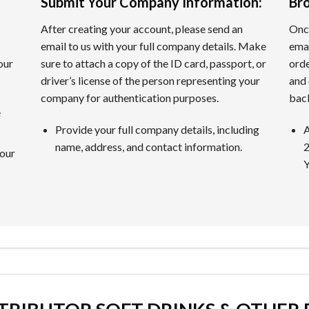
Submit Your Company Information
:
Br
After creating your account, please send an
Once
イブディーラーです。本物のプロディーラーがリアルタイムに
email to us with your full company details. Make
emai
our
sure to attach a copy of the ID card, passport, or
orde
driver’s license of the person representing your
and 
company for authentication purposes.
back
情報を提供するため、独自の厳格な基準でオンラインカジノを
e
Provide your full company details, including
A
name, address, and contact information.
2
いて判断します。長い間の運営実績や受賞実績なども重要な指
your
Y
があります。
須条件です。入金の手軽さだけでなく、出金の迅速さや手数料
カジノの特典内容を詳細に検証します。特典額だけでなく、ウ