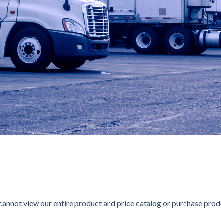
ステムで他の会社と差別化されたインターネットカジノで、普
トカジノで、大手「Verajohn」と老舗「Interca
ンとなじみやすいキャラクターが魅力で、カジュアルプレイヤーや
ラインカジノ＆スポーツブックで、本人確認不要で開始できる手軽さ
annot view our entire product and price catalog or purchase produc
Rainbetチャレンジ」キャンペーンも、日々新しい興奮を提