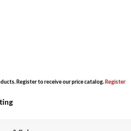
評なゲームジャンルをわかりやすく紹介します。
5パーセントがスロットマシンを楽しんでいます。3リールや5
ど、多様なベッティング戦略を利用することができます。RT
ducts. Register to receive our price catalog.
Register
で、カジノの優位性を減らせます。ブラックジャックのRTP
ting
札を使って、利用者かディーラーのどちらかが9に近い数字の
、最高賞金賞金が魅惑的です。ラッキーだけで遊べるため、気軽