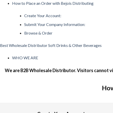
How to Place an Order with Bejois Distributing
日本で人気のインターネットカジノ
Create Your Account:
ネットカジノを開始する前に、どんなプレイがあるか理解して
Submit Your Company Information:
スロット機
Browse & Order
スロットは、日本で最も好まれているカジノゲームです。日本
Best Wholesale Distributor Soft Drinks & Other Beverages
ルレット
ルレットはシンプルでわかりやすいルールながら、高度な戦略
WHO WE ARE
カードゲーム・トランプ・ビデオトランプ
We are B2B Wholesale Distributor. Visitors cannot vi
これらの遊びは単純な運だけでなく、テクニックとストラテジ
バカラ
How
バカラ遊びはアジア地域で絶大な人気を示すカードのゲームで
🎟 キーノ・Lotto
キノは昔の中国由来の数値予測競技で、現在のネットカジノ