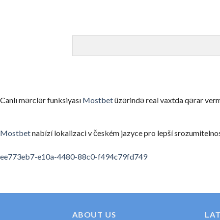
オンラインカジノは娯楽です。一部のプレイヤーは継続的な収
ゲームを理解せずにリアルマネーで始める
まずはデモモード（無料プレイ）でゲームのルールと仕組みを
信頼性の低いカジノを選んでしまう
ライセンスのない、あるいは評判の悪いカジノを選ぶと、出金
お酒を飲みながらプレイする
Canlı mərclər funksiyası
Mostbet
üzərində real vaxtda qərar verm
アルコールは判断力を低下させ、不必要なリスクを取ってしま
利用規約・ボーナス条件を読まない
Mostbet
nabízí lokalizaci v českém jazyce pro lepší srozumitelnos
ボーナスの賭け条件や出金条件を確認せずにプレイすると、思
spinempire online casino
valor bet app
ee773eb7-e10a-4480-88c0-f494c79fd749
要約
オンラインカジノの領域は、適切な知識と計画があれば、セキ
初めてのカジノ選びに考えたら、ぜひ私たちの順位と口コミを
ABOUT US
LA