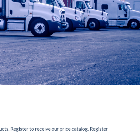
通ははイベント的に提供されるキャッシュバックサービスが常
sino」のノウハウを十分に活かしたユーザーを把握したサー
女性ユーザーをメインに支持を得ています。Konibet最大
と、遊ぶほど自動で還元される独自のリワードプログラムが魅力で
ts. Register to receive our price catalog. Register
供していますしています。