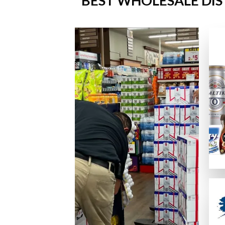
BEST WHOLESALE DIS
正式なライセンスを持ち、SSL暗号化でデータを守っている
カスタマーサポート
優秀なカジノは、迅速で親切なサポート体制を提供しています
便利さ・モバイル対応
スマホ、タブレットデバイス、PCのどれからでも問題なく利
ゲームの質
ネットエント、Microgaming、プレイテック、Evolut
オンラインカジノサイトの入出金手
カジノプロファイルを作成したら、次のステップは入金手段の
クレジットは最も手軽なデポジット手段の一つの方法ですが、
主な入出金方法：
ビザカード / MasterCard / JCB