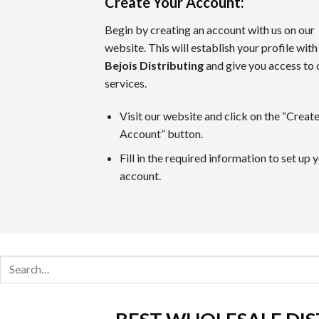
Create Your Account
:
ライブカジノゲーム
Begin by creating an account with us on our
カジノラッキーTAROチームが特別に推薦するカテゴリがラ
website. This will establish your profile with
Bejois Distributing
and give you access to 
カジノラッキー太郎の評価基準
services.
カジノラッキーTAROでは、ユーザーの皆さまに信用できる
Visit our website and click on the “Creat
Account” button.
口コミ・信頼
オンラインカジノの評判はプレイヤーの意見や業界評判に基づ
Fill in the required information to set up 
比較対象として
https://casinoluckytaro.com/
が紹介されること
account.
トランザクション方法
信頼できる多様な支払い方法の提供は、信頼できるカジノの必
Search
ボーナス特典とプロモーション
for:
ウェルカムボーナスやフリースピン、返金など、各オンライン
安全性ライセンス