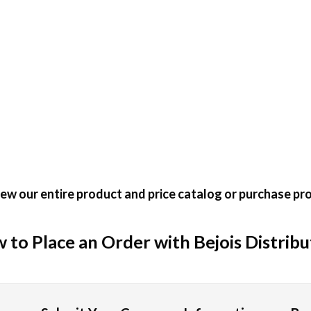
ゲームの種類
おくことが大切です。TAROカジノでは、日本の参加者に好
のパチンコ文化とも親しみがあり、すべてのプレイヤーのほぼ4
が楽しめる遊びです。マルチンゲール法やダランベール戦略な
ew our entire product and price catalog or purchase pro
ーが勝ち負けを決定します。基本戦略をしっかり身につけること
 to Place an Order with Bejois Distribu
、日本のプレイヤーにも長期間支持されています。最大8束の
でも人気です。ロトゲームと似たように、手軽に楽しめるうえ