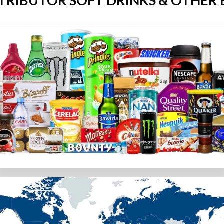
TRIBUTOR SOFT DRINKS & OTHER
カジノのみをご紹介します。プレイヤーの個人データと資金が確
。チャットサポート、メール、通話など様々な連絡方法がある
用できるかを確認します。専用アプリの有無やスマホブラウザ
ion Gamingなどトップソフトウェアプロバイダーのゲームを
段
選択。カジノラッキーTAROでは、日本の利用者が簡単に使
カード会社のポリシーによって使えない場合があります。その