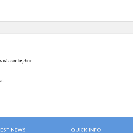
益を期待しますが、これは現実的ではありません。楽しみなが
把握してから、実際のお金でプレイしましょう。多くのカジノ
拒否などのトラブルに巻き込まれる可能性があります。必ずカ
əyi asanlaşdırır.
う原因になります。クリアな状態でプレイし、楽しさと冷静さ
t.
わぬ制限に直面することがあります。銀行の契約書と同様、必
ュアで楽しくてエンターテインメントの場所となります。ラッ
参照してください。各ゲームの無料デモモードでで簡単に試し
TEST NEWS
QUICK INFO