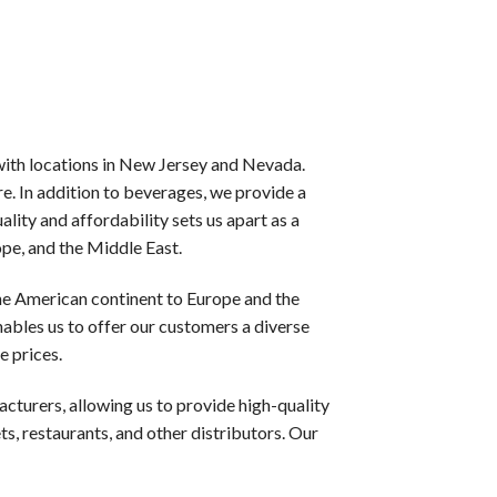
てみたい方におすすめです。一般的な額は1,000円〜3,0
らプレイ始めるできます。２００％ボーナスなら３倍、３００％
, with locations in New Jersey and Nevada.
が多く、追加の資金を使わずにスロットをプレイできます。フリ
re. In addition to beverages, we provide a
ity and affordability sets us apart as a
〜20%が戻ってきます。損失の痛みを軽減する、ギャンブラー
ope, and the Middle East.
he American continent to Europe and the
の増加など,一般プレイヤーにはない特典が用意されています。
enables us to offer our customers a diverse
e prices.
cturers, allowing us to provide high-quality
般的なミスをご説明します。
ts, restaurants, and other distributors. Our