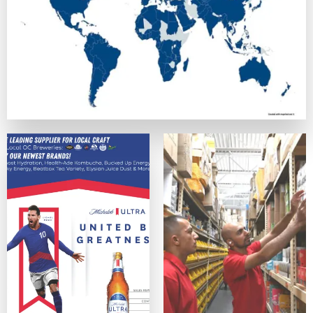
正式なライセンスを持ち、SSL暗号化でデータを守っている
カスタマーサポート
優秀なカジノは、迅速で親切なサポート体制を提供しています
便利さ・モバイル対応
スマホ、タブレットデバイス、PCのどれからでも問題なく利
ゲームの質
ネットエント、Microgaming、プレイテック、Evolut
オンラインカジノサイトの入出金手段
カジノプロファイルを作成したら、次のステップは入金手段の
クレジットは最も手軽なデポジット手段の一つの方法ですが、
主な入出金方法：