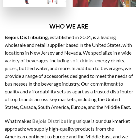
ビザカード / MasterCard / JCB
銀行振替
ビットコイン・Ethereum（仮想通貨）
WHO WE ARE
Bejois Distributing
, established in 2004, is a leading
一般的な電子決済手段：
wholesale and retail supplier based in the United States, with
EcoPayz
locations in New Jersey and Nevada. We specialize in a wide
variety of beverages, including
soft drinks
, energy drinks,
Neteller
juices
, bottled water, and more. In addition to beverages, we
アイウォレット
provide a range of accessories designed to meet the needs of
businesses in the beverage industry. Our commitment to
スクリル
quality and affordability sets us apart as a trusted distributor
マッチベター
of top brands across key markets, including the United
States, Canada, South America, Europe, and the Middle East.
カジノ特典の種類
ラッキーTAROが紹介するカジノには、いろいろなボーナス
What makes
Bejois Distributing
unique is our dual-market
approach: we supply high-quality products from the
ノーデポジットボーナス
American continent to Europe and the Middle East, and we