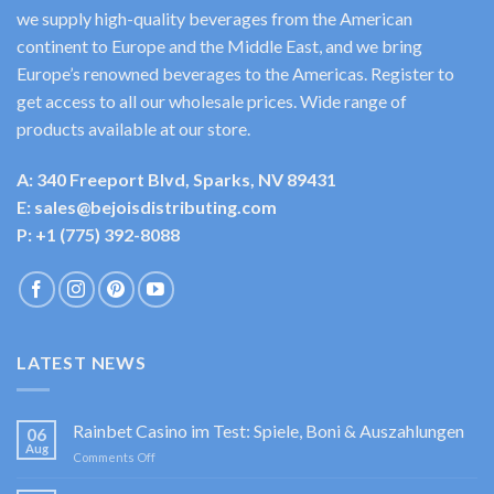
we supply high-quality beverages from the American
continent to Europe and the Middle East, and we bring
Europe’s renowned beverages to the Americas. Register to
get access to all our wholesale prices. Wide range of
products available at our store.
A: 340 Freeport Blvd, Sparks, NV 89431
E: sales@bejoisdistributing.com
P: +1 (775) 392-8088
LATEST NEWS
Rainbet Casino im Test: Spiele, Boni & Auszahlungen
06
Aug
on
Comments Off
Rainbet
Casino