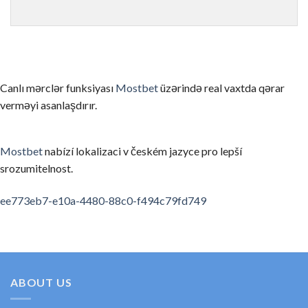
ゲームを理解せずにリアルマネーで始める
まずはデモモード（無料プレイ）でゲームのルールと仕組みを
信頼性の低いカジノを選んでしまう
Canlı mərclər funksiyası
Mostbet
üzərində real vaxtda qərar
ライセンスのない、あるいは評判の悪いカジノを選ぶと、出金
verməyi asanlaşdırır.
お酒を飲みながらプレイする
アルコールは判断力を低下させ、不必要なリスクを取ってしま
Mostbet
nabízí lokalizaci v českém jazyce pro lepší
srozumitelnost.
利用規約・ボーナス条件を読まない
ボーナスの賭け条件や出金条件を確認せずにプレイすると、思
spinempire online casino
valor bet app
ee773eb7-e10a-4480-88c0-f494c79fd749
要約
オンラインカジノの領域は、適切な知識と計画があれば、セキ
初めてのカジノ選びに考えたら、ぜひ私たちの順位と口コミを
ABOUT US