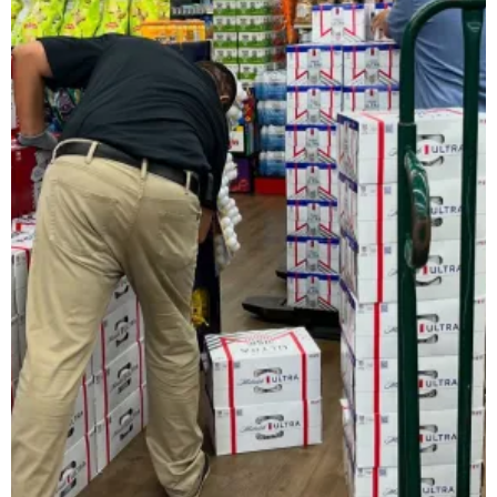
レインベットは、2023年に開業した暗号通貨専用の次世代オンラ
類以上のスロットゲームにプラスして、スポーツギャンブルや
日本で人気のインターネットカジノゲームの種類
ネットカジノを開始する前に、どんなプレイがあるか理解して
スロット機
スロットは、日本で最も好まれているカジノゲームです。日本
ルレット
ルレットはシンプルでわかりやすいルールながら、高度な戦略
カードゲーム・トランプ・ビデオトランプ
これらの遊びは単純な運だけでなく、テクニックとストラテジ
バカラ
バカラ遊びはアジア地域で絶大な人気を示すカードのゲームで
🎟 キーノ・Lotto