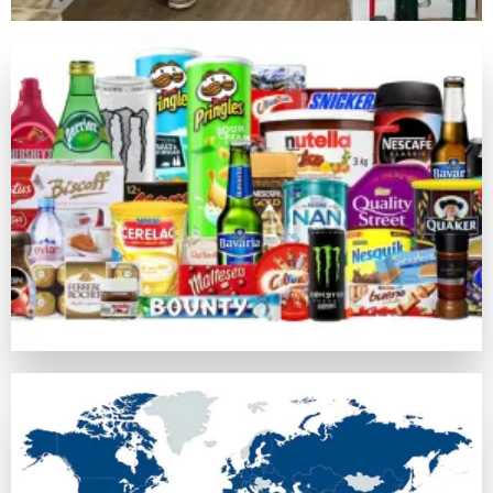
キノは昔の中国由来の数値予測競技で、現在のネットカジノ
ライブカジノゲーム
カジノラッキーTAROチームが特別に推薦するカテゴリがラ
カジノラッキー太郎の評価基準
カジノラッキーTAROでは、ユーザーの皆さまに信用できる
口コミ・信頼
オンラインカジノの評判はプレイヤーの意見や業界評判に基づ
比較対象として
https://casinoluckytaro.com/
が紹介されること
トランザクション方法
信頼できる多様な支払い方法の提供は、信頼できるカジノの必
ボーナス特典とプロモーション
ウェルカムボーナスやフリースピン、返金など、各オンライン
安全性ライセンス