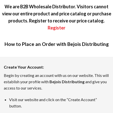
We are B2B Wholesale Distributor. Visitors cannot
view our entire product and price catalog or purchase
products. Register to receive our price catalog.
Register
How to Place an Order with Bejois Distributing
カジノラッキーTARO — テキスト
Create Your Account
:
カジノラッキーTAROは、日本のプレイヤーのために優れた
Begin by creating an account with us on our website. This will
establish your profile with
Bejois Distributing
and give you
ボーナスインフォメーション、新着キャンペーン、業界のニュ
access to our services.
7月のトップオンラインカジノ
Visit our website and click on the “Create Account”
TAROがピックアップした、2026年7月時点でに日本のユ
button.