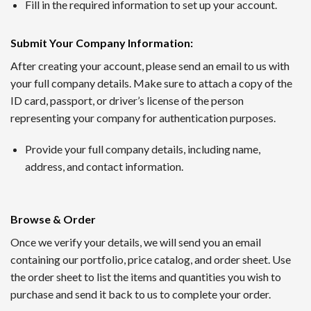
1番 ワンダーカジノ
Fill in the required information to set up your account.
2016年に開設されたワンダーカジノは、トップレベルの出金
Submit Your Company Information
:
ンクダウンなしというシステムで、長期的にプレイするほど利
After creating your account, please send an email to us with
your full company details. Make sure to attach a copy of the
2nd ルーベット
ID card, passport, or driver’s license of the person
Read Review
representing your company for authentication purposes.
2019年に創設されたルーベットオンラインカジノは、暗号資
Provide your full company details, including name,
サッカーや野球など国内のスポーツにも幅広く対応するスポー
address, and contact information.
3位 Casitabi【カジノラッキーTARO】
レビューを確認
Browse & Order
カジノタビは2015年に登場した世界で初めてのRPG型オ
Once we verify your details, we will send you an email
られる機能も提供されていて評判です。日本語対応スタッフに
containing our portfolio, price catalog, and order sheet. Use
the order sheet to list the items and quantities you wish to
4位 カジノシークレット（Casino Secret）
purchase and send it back to us to complete your order.
レビューを見る