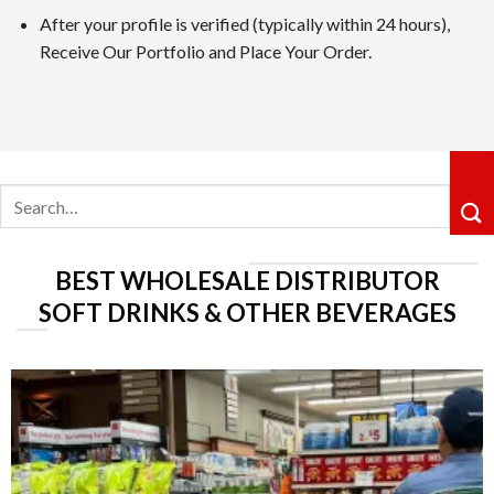
After your profile is verified (typically within 24 hours),
カジノシークレットカジノは革新性のあるキャッシュバックシ
Receive Our Portfolio and Place Your Order.
ョングループ配下の運営体制も信頼感を高めています。
5位 遊雅堂
レビューを見る
Search
遊雅堂は2021年にオープンしたベラジョンのグループのネッ
for:
るロイヤルティ制度も整っていますしており、プレイすればす
6位の コニベット
BEST WHOLESALE DISTRIBUTOR
レビューを見る
SOFT DRINKS & OTHER BEVERAGES
2019年11月にに開業したKonibetは、明るいデザイ
が好評です。VIPレベルは降格しないシステムで、ライジン
第7位 Rainbet
レビューを読む