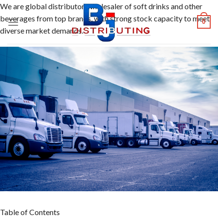
Skip
We are global distributor, wholesaler of soft drinks and other
to
beverages from top brands, with strong stock capacity to meet
0
content
diverse market demands.
Table of Contents