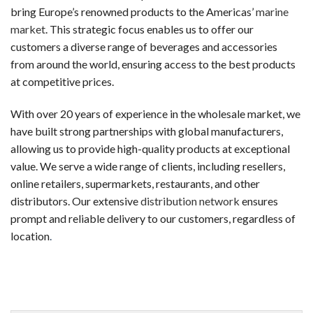
新規登録するだけで、入金不要でもらえるボーナスです。リスク
bring Europe’s renowned products to the Americas’
marine
market
. This strategic focus enables us to offer our
ウェルカムボーナス（デポジット特典）
customers a diverse range of beverages and accessories
最初の入金時に一般的に提供されるボーナスです。チャージ額
from around the world, ensuring access to the best products
at competitive prices.
スピンボーナス
決まったスロットで使用可能な フリースピン券です。新規登
With over 20 years of experience in the wholesale market, we
have built strong partnerships with global manufacturers,
キャッシュバックボーナス
allowing us to provide high-quality products at exceptional
失敗した場合でも、損失の一部が戻ってくるオファーです。キ
value. We serve a wide range of clients, including resellers,
online retailers, supermarkets, restaurants, and other
VIP・ハイローラー・ハイローラー
distributors. Our extensive
distribution network
ensures
大量プレイヤーや常連客プレイヤー向けのスペシャルボーナスで
prompt and reliable delivery to our customers, regardless of
初めての人が陥りやすい5つのミス
location
.
カジノラッキーTAROチームが、多くのギャンブラーの履歴
カジノを「収入源」と勘違いする
オンラインカジノは娯楽です。一部のプレイヤーは継続的な収