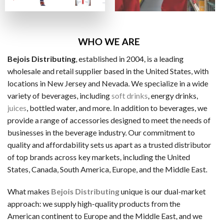
ビザカード / MasterCard / JCB
銀行振替
ビットコイン・Ethereum（仮想通貨）
WHO WE ARE
Bejois Distributing
, established in 2004, is a leading
一般的な電子決済手段：
wholesale and retail supplier based in the United States, with
EcoPayz
locations in New Jersey and Nevada. We specialize in a wide
variety of beverages, including
soft drinks
, energy drinks,
Neteller
juices
, bottled water, and more. In addition to beverages, we
アイウォレット
provide a range of accessories designed to meet the needs of
businesses in the beverage industry. Our commitment to
スクリル
quality and affordability sets us apart as a trusted distributor
マッチベター
of top brands across key markets, including the United
States, Canada, South America, Europe, and the Middle East.
カジノ特典の種類
ラッキーTAROが紹介するカジノには、いろいろなボーナス
What makes
Bejois Distributing
unique is our dual-market
approach: we supply high-quality products from the
ノーデポジットボーナス
American continent to Europe and the Middle East, and we