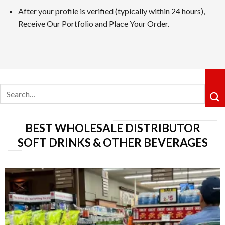
After your profile is verified (typically within 24 hours),
カジノシークレットカジノは革新性のあるキャッシュバックシ
Receive Our Portfolio and Place Your Order.
ョングループ配下の運営体制も信頼感を高めています。
5位 遊雅堂
レビューを見る
Search
遊雅堂は2021年にオープンしたベラジョンのグループのネッ
for:
るロイヤルティ制度も整っていますしており、プレイすればす
6位の コニベット
BEST WHOLESALE DISTRIBUTOR
レビューを見る
SOFT DRINKS & OTHER BEVERAGES
2019年11月にに開業したKonibetは、明るいデザイ
が好評です。VIPレベルは降格しないシステムで、ライジン
第7位 Rainbet
レビューを読む