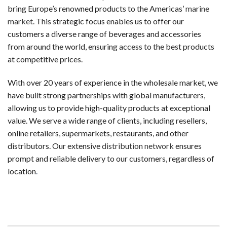
新規登録するだけで、入金不要でもらえるボーナスです。リスク
bring Europe’s renowned products to the Americas’
marine
market
. This strategic focus enables us to offer our
ウェルカムボーナス（デポジット特典）
customers a diverse range of beverages and accessories
最初の入金時に一般的に提供されるボーナスです。チャージ額
from around the world, ensuring access to the best products
at competitive prices.
スピンボーナス
決まったスロットで使用可能な フリースピン券です。新規登
With over 20 years of experience in the wholesale market, we
have built strong partnerships with global manufacturers,
キャッシュバックボーナス
allowing us to provide high-quality products at exceptional
失敗した場合でも、損失の一部が戻ってくるオファーです。キ
value. We serve a wide range of clients, including resellers,
online retailers, supermarkets, restaurants, and other
VIP・ハイローラー・ハイローラー
distributors. Our extensive
distribution network
ensures
大量プレイヤーや常連客プレイヤー向けのスペシャルボーナスで
prompt and reliable delivery to our customers, regardless of
初めての人が陥りやすい5つのミス
location
.
カジノラッキーTAROチームが、多くのギャンブラーの履歴
カジノを「収入源」と勘違いする
オンラインカジノは娯楽です。一部のプレイヤーは継続的な収