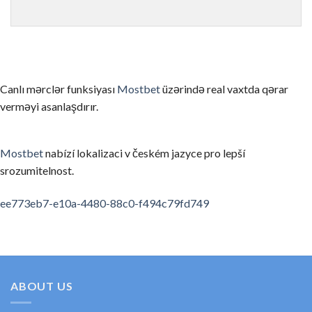
ゲームを理解せずにリアルマネーで始める
まずはデモモード（無料プレイ）でゲームのルールと仕組みを
信頼性の低いカジノを選んでしまう
Canlı mərclər funksiyası
Mostbet
üzərində real vaxtda qərar
ライセンスのない、あるいは評判の悪いカジノを選ぶと、出金
verməyi asanlaşdırır.
お酒を飲みながらプレイする
アルコールは判断力を低下させ、不必要なリスクを取ってしま
Mostbet
nabízí lokalizaci v českém jazyce pro lepší
srozumitelnost.
利用規約・ボーナス条件を読まない
ボーナスの賭け条件や出金条件を確認せずにプレイすると、思
spinempire online casino
valor bet app
ee773eb7-e10a-4480-88c0-f494c79fd749
要約
オンラインカジノの領域は、適切な知識と計画があれば、セキ
初めてのカジノ選びに考えたら、ぜひ私たちの順位と口コミを
ABOUT US