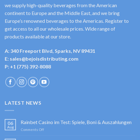
we supply high-quality beverages from the American
continent to Europe and the Middle East, and we bring
Europe’s renowned beverages to the Americas. Register to
get access to all our wholesale prices. Wide range of
products available at our store.
A: 340 Freeport Blvd, Sparks, NV 89431
E: sales@bejoisdistributing.com
P: +1 (775) 392-8088
LATEST NEWS
Rainbet Casino im Test: Spiele, Boni & Auszahlungen
06
Aug
on
Comments Off
Rainbet
Casino