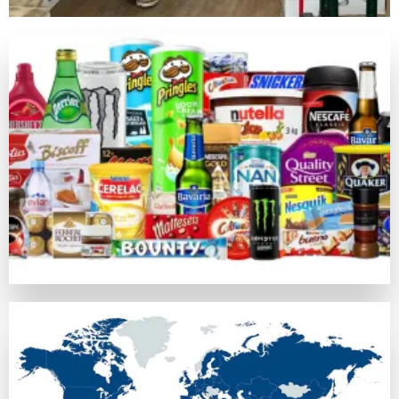
キノは昔の中国由来の数値予測競技で、現在のネットカジノ
ライブカジノゲーム
カジノラッキーTAROチームが特別に推薦するカテゴリがラ
カジノラッキー太郎の評価基準
カジノラッキーTAROでは、ユーザーの皆さまに信用できる
口コミ・信頼
オンラインカジノの評判はプレイヤーの意見や業界評判に基づ
比較対象として
https://casinoluckytaro.com/
が紹介されること
トランザクション方法
信頼できる多様な支払い方法の提供は、信頼できるカジノの必
ボーナス特典とプロモーション
ウェルカムボーナスやフリースピン、返金など、各オンライン
安全性ライセンス