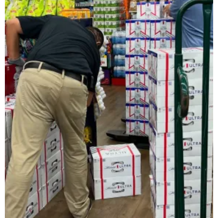
レインベットは、2023年に開業した暗号通貨専用の次世代オンラ
類以上のスロットゲームにプラスして、スポーツギャンブルや
日本で人気のインターネットカジノゲームの種類
ネットカジノを開始する前に、どんなプレイがあるか理解して
スロット機
スロットは、日本で最も好まれているカジノゲームです。日本
ルレット
ルレットはシンプルでわかりやすいルールながら、高度な戦略
カードゲーム・トランプ・ビデオトランプ
これらの遊びは単純な運だけでなく、テクニックとストラテジ
バカラ
バカラ遊びはアジア地域で絶大な人気を示すカードのゲームで
🎟 キーノ・Lotto