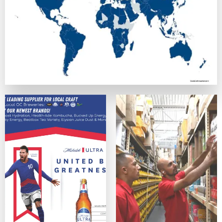
正式なライセンスを持ち、SSL暗号化でデータを守っている
カスタマーサポート
優秀なカジノは、迅速で親切なサポート体制を提供しています
便利さ・モバイル対応
スマホ、タブレットデバイス、PCのどれからでも問題なく利
ゲームの質
ネットエント、Microgaming、プレイテック、Evolut
オンラインカジノサイトの入出金手段
カジノプロファイルを作成したら、次のステップは入金手段の
クレジットは最も手軽なデポジット手段の一つの方法ですが、
主な入出金方法：