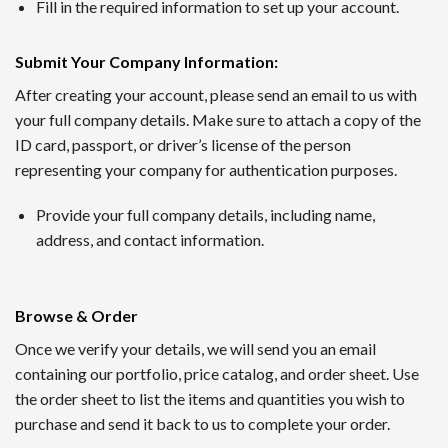
1番 ワンダーカジノ
Fill in the required information to set up your account.
2016年に開設されたワンダーカジノは、トップレベルの出金
Submit Your Company Information
:
ンクダウンなしというシステムで、長期的にプレイするほど利
After creating your account, please send an email to us with
your full company details. Make sure to attach a copy of the
2nd ルーベット
ID card, passport, or driver’s license of the person
Read Review
representing your company for authentication purposes.
2019年に創設されたルーベットオンラインカジノは、暗号資
Provide your full company details, including name,
サッカーや野球など国内のスポーツにも幅広く対応するスポー
address, and contact information.
3位 Casitabi【カジノラッキーTARO】
レビューを確認
Browse & Order
カジノタビは2015年に登場した世界で初めてのRPG型オ
Once we verify your details, we will send you an email
られる機能も提供されていて評判です。日本語対応スタッフに
containing our portfolio, price catalog, and order sheet. Use
the order sheet to list the items and quantities you wish to
4位 カジノシークレット（Casino Secret）
purchase and send it back to us to complete your order.
レビューを見る