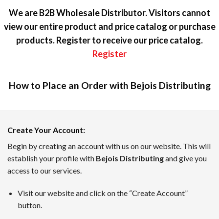
We are B2B Wholesale Distributor. Visitors cannot
view our entire product and price catalog or purchase
products. Register to receive our price catalog.
Register
How to Place an Order with Bejois Distributing
カジノラッキーTARO — テキスト
Create Your Account
:
カジノラッキーTAROは、日本のプレイヤーのために優れた
Begin by creating an account with us on our website. This will
establish your profile with
Bejois Distributing
and give you
ボーナスインフォメーション、新着キャンペーン、業界のニュ
access to our services.
7月のトップオンラインカジノ
Visit our website and click on the “Create Account”
TAROがピックアップした、2026年7月時点でに日本のユ
button.