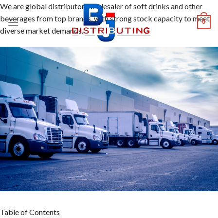
Skip
We are global distributor, wholesaler of soft drinks and other
to
beverages from top brands, with strong stock capacity to meet
0
content
diverse market demands.
Table of Contents