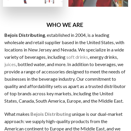
ビザカード / MasterCard / JCB
銀行振替
ビットコイン・Ethereum（仮想通貨）
WHO WE ARE
Bejois Distributing
, established in 2004, is a leading
一般的な電子決済手段：
wholesale and retail supplier based in the United States, with
EcoPayz
locations in New Jersey and Nevada. We specialize in a wide
variety of beverages, including
soft drinks
, energy drinks,
Neteller
juices
, bottled water, and more. In addition to beverages, we
アイウォレット
provide a range of accessories designed to meet the needs of
businesses in the beverage industry. Our commitment to
スクリル
quality and affordability sets us apart as a trusted distributor
マッチベター
of top brands across key markets, including the United
States, Canada, South America, Europe, and the Middle East.
カジノ特典の種類
ラッキーTAROが紹介するカジノには、いろいろなボーナス
What makes
Bejois Distributing
unique is our dual-market
approach: we supply high-quality products from the
ノーデポジットボーナス
American continent to Europe and the Middle East, and we