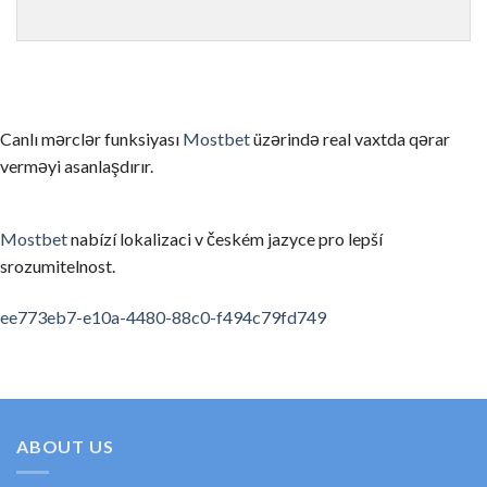
ゲームを理解せずにリアルマネーで始める
まずはデモモード（無料プレイ）でゲームのルールと仕組みを
信頼性の低いカジノを選んでしまう
Canlı mərclər funksiyası
Mostbet
üzərində real vaxtda qərar
ライセンスのない、あるいは評判の悪いカジノを選ぶと、出金
verməyi asanlaşdırır.
お酒を飲みながらプレイする
アルコールは判断力を低下させ、不必要なリスクを取ってしま
Mostbet
nabízí lokalizaci v českém jazyce pro lepší
srozumitelnost.
利用規約・ボーナス条件を読まない
ボーナスの賭け条件や出金条件を確認せずにプレイすると、思
spinempire online casino
valor bet app
ee773eb7-e10a-4480-88c0-f494c79fd749
要約
オンラインカジノの領域は、適切な知識と計画があれば、セキ
初めてのカジノ選びに考えたら、ぜひ私たちの順位と口コミを
ABOUT US