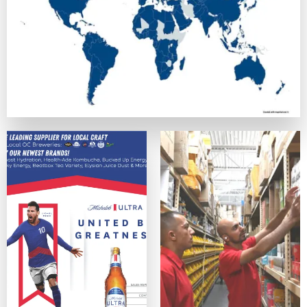
正式なライセンスを持ち、SSL暗号化でデータを守っている
カスタマーサポート
優秀なカジノは、迅速で親切なサポート体制を提供しています
便利さ・モバイル対応
スマホ、タブレットデバイス、PCのどれからでも問題なく利
ゲームの質
ネットエント、Microgaming、プレイテック、Evolut
オンラインカジノサイトの入出金手段
カジノプロファイルを作成したら、次のステップは入金手段の
クレジットは最も手軽なデポジット手段の一つの方法ですが、
主な入出金方法：