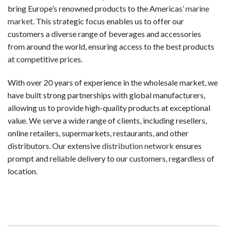
新規登録するだけで、入金不要でもらえるボーナスです。リスク
bring Europe’s renowned products to the Americas’
marine
market
. This strategic focus enables us to offer our
ウェルカムボーナス（デポジット特典）
customers a diverse range of beverages and accessories
最初の入金時に一般的に提供されるボーナスです。チャージ額
from around the world, ensuring access to the best products
at competitive prices.
スピンボーナス
決まったスロットで使用可能な フリースピン券です。新規登
With over 20 years of experience in the wholesale market, we
have built strong partnerships with global manufacturers,
キャッシュバックボーナス
allowing us to provide high-quality products at exceptional
失敗した場合でも、損失の一部が戻ってくるオファーです。キ
value. We serve a wide range of clients, including resellers,
online retailers, supermarkets, restaurants, and other
VIP・ハイローラー・ハイローラー
distributors. Our extensive
distribution network
ensures
大量プレイヤーや常連客プレイヤー向けのスペシャルボーナスで
prompt and reliable delivery to our customers, regardless of
初めての人が陥りやすい5つのミス
location
.
カジノラッキーTAROチームが、多くのギャンブラーの履歴
カジノを「収入源」と勘違いする
オンラインカジノは娯楽です。一部のプレイヤーは継続的な収