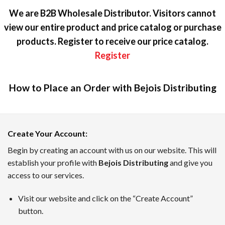
We are B2B Wholesale Distributor. Visitors cannot
view our entire product and price catalog or purchase
products. Register to receive our price catalog.
Register
How to Place an Order with Bejois Distributing
カジノラッキーTARO — テキスト
Create Your Account
:
カジノラッキーTAROは、日本のプレイヤーのために優れた
Begin by creating an account with us on our website. This will
establish your profile with
Bejois Distributing
and give you
ボーナスインフォメーション、新着キャンペーン、業界のニュ
access to our services.
7月のトップオンラインカジノ
Visit our website and click on the “Create Account”
TAROがピックアップした、2026年7月時点でに日本のユ
button.