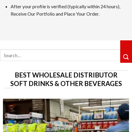
After your profile is verified (typically within 24 hours),
カジノシークレットカジノは革新性のあるキャッシュバックシ
Receive Our Portfolio and Place Your Order.
ョングループ配下の運営体制も信頼感を高めています。
5位 遊雅堂
レビューを見る
Search
遊雅堂は2021年にオープンしたベラジョンのグループのネッ
for:
るロイヤルティ制度も整っていますしており、プレイすればす
6位の コニベット
BEST WHOLESALE DISTRIBUTOR
レビューを見る
SOFT DRINKS & OTHER BEVERAGES
2019年11月にに開業したKonibetは、明るいデザイ
が好評です。VIPレベルは降格しないシステムで、ライジン
第7位 Rainbet
レビューを読む