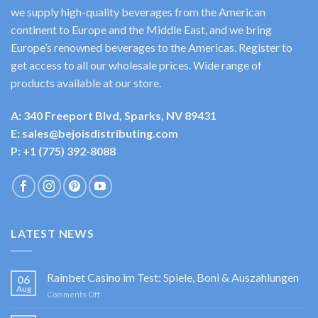
we supply high-quality beverages from the American
continent to Europe and the Middle East, and we bring
Europe’s renowned beverages to the Americas. Register to
get access to all our wholesale prices. Wide range of
products available at our store.
A: 340 Freeport Blvd, Sparks, NV 89431
E: sales@bejoisdistributing.com
P: +1 (775) 392-8088
LATEST NEWS
Rainbet Casino im Test: Spiele, Boni & Auszahlungen
06
Aug
on
Comments Off
Rainbet
Casino