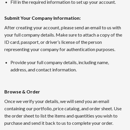
1番 ワンダーカジノ
Fill in the required information to set up your account.
2016年に開設されたワンダーカジノは、トップレベルの出金
Submit Your Company Information
:
ンクダウンなしというシステムで、長期的にプレイするほど利
After creating your account, please send an email to us with
your full company details. Make sure to attach a copy of the
2nd ルーベット
ID card, passport, or driver’s license of the person
Read Review
representing your company for authentication purposes.
2019年に創設されたルーベットオンラインカジノは、暗号資
Provide your full company details, including name,
サッカーや野球など国内のスポーツにも幅広く対応するスポー
address, and contact information.
3位 Casitabi【カジノラッキーTARO】
レビューを確認
Browse & Order
カジノタビは2015年に登場した世界で初めてのRPG型オ
Once we verify your details, we will send you an email
られる機能も提供されていて評判です。日本語対応スタッフに
containing our portfolio, price catalog, and order sheet. Use
the order sheet to list the items and quantities you wish to
4位 カジノシークレット（Casino Secret）
purchase and send it back to us to complete your order.
レビューを見る