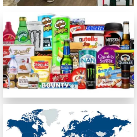
キノは昔の中国由来の数値予測競技で、現在のネットカジノ
ライブカジノゲーム
カジノラッキーTAROチームが特別に推薦するカテゴリがラ
カジノラッキー太郎の評価基準
カジノラッキーTAROでは、ユーザーの皆さまに信用できる
口コミ・信頼
オンラインカジノの評判はプレイヤーの意見や業界評判に基づ
比較対象として
https://casinoluckytaro.com/
が紹介されること
トランザクション方法
信頼できる多様な支払い方法の提供は、信頼できるカジノの必
ボーナス特典とプロモーション
ウェルカムボーナスやフリースピン、返金など、各オンライン
安全性ライセンス