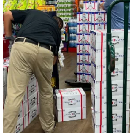
レインベットは、2023年に開業した暗号通貨専用の次世代オンラ
類以上のスロットゲームにプラスして、スポーツギャンブルや
日本で人気のインターネットカジノゲームの種類
ネットカジノを開始する前に、どんなプレイがあるか理解して
スロット機
スロットは、日本で最も好まれているカジノゲームです。日本
ルレット
ルレットはシンプルでわかりやすいルールながら、高度な戦略
カードゲーム・トランプ・ビデオトランプ
これらの遊びは単純な運だけでなく、テクニックとストラテジ
バカラ
バカラ遊びはアジア地域で絶大な人気を示すカードのゲームで
🎟 キーノ・Lotto