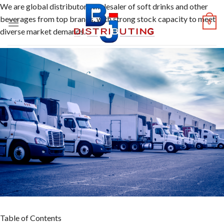
Skip
We are global distributor, wholesaler of soft drinks and other
to
beverages from top brands, with strong stock capacity to meet
0
content
diverse market demands.
Table of Contents