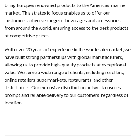
新規登録するだけで、入金不要でもらえるボーナスです。リスク
bring Europe’s renowned products to the Americas’
marine
market
. This strategic focus enables us to offer our
ウェルカムボーナス（デポジット特典）
customers a diverse range of beverages and accessories
最初の入金時に一般的に提供されるボーナスです。チャージ額
from around the world, ensuring access to the best products
at competitive prices.
スピンボーナス
決まったスロットで使用可能な フリースピン券です。新規登
With over 20 years of experience in the wholesale market, we
have built strong partnerships with global manufacturers,
キャッシュバックボーナス
allowing us to provide high-quality products at exceptional
失敗した場合でも、損失の一部が戻ってくるオファーです。キ
value. We serve a wide range of clients, including resellers,
online retailers, supermarkets, restaurants, and other
VIP・ハイローラー・ハイローラー
distributors. Our extensive
distribution network
ensures
大量プレイヤーや常連客プレイヤー向けのスペシャルボーナスで
prompt and reliable delivery to our customers, regardless of
初めての人が陥りやすい5つのミス
location
.
カジノラッキーTAROチームが、多くのギャンブラーの履歴
カジノを「収入源」と勘違いする
オンラインカジノは娯楽です。一部のプレイヤーは継続的な収