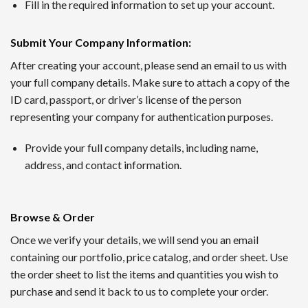
1番 ワンダーカジノ
Fill in the required information to set up your account.
2016年に開設されたワンダーカジノは、トップレベルの出金
Submit Your Company Information
:
ンクダウンなしというシステムで、長期的にプレイするほど利
After creating your account, please send an email to us with
your full company details. Make sure to attach a copy of the
2nd ルーベット
ID card, passport, or driver’s license of the person
Read Review
representing your company for authentication purposes.
2019年に創設されたルーベットオンラインカジノは、暗号資
Provide your full company details, including name,
サッカーや野球など国内のスポーツにも幅広く対応するスポー
address, and contact information.
3位 Casitabi【カジノラッキーTARO】
レビューを確認
Browse & Order
カジノタビは2015年に登場した世界で初めてのRPG型オ
Once we verify your details, we will send you an email
られる機能も提供されていて評判です。日本語対応スタッフに
containing our portfolio, price catalog, and order sheet. Use
the order sheet to list the items and quantities you wish to
4位 カジノシークレット（Casino Secret）
purchase and send it back to us to complete your order.
レビューを見る