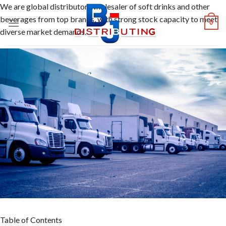
Skip
We are global distributor, wholesaler of soft drinks and other
to
beverages from top brands, with strong stock capacity to meet
0
content
diverse market demands.
Table of Contents