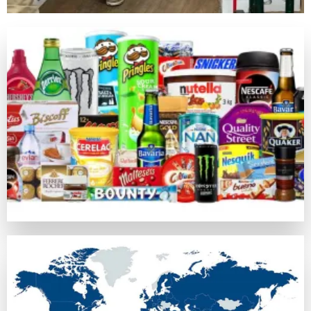
キノは昔の中国由来の数値予測競技で、現在のネットカジノ
ライブカジノゲーム
カジノラッキーTAROチームが特別に推薦するカテゴリがラ
カジノラッキー太郎の評価基準
カジノラッキーTAROでは、ユーザーの皆さまに信用できる
口コミ・信頼
オンラインカジノの評判はプレイヤーの意見や業界評判に基づ
比較対象として
https://casinoluckytaro.com/
が紹介されること
トランザクション方法
信頼できる多様な支払い方法の提供は、信頼できるカジノの必
ボーナス特典とプロモーション
ウェルカムボーナスやフリースピン、返金など、各オンライン
安全性ライセンス