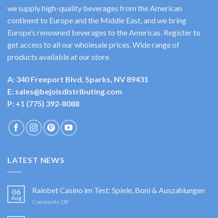
we supply high-quality beverages from the American
continent to Europe and the Middle East, and we bring
Europe’s renowned beverages to the Americas. Register to
get access to all our wholesale prices. Wide range of
products available at our store.
A: 340 Freeport Blvd, Sparks, NV 89431
E: sales@bejoisdistributing.com
P: +1 (775) 392-8088
LATEST NEWS
Rainbet Casino im Test: Spiele, Boni & Auszahlungen
06
Aug
on
Comments Off
Rainbet
Casino