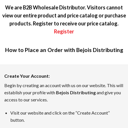
We are B2B Wholesale Distributor. Visitors cannot
view our entire product and price catalog or purchase
products. Register to receive our price catalog.
Register
How to Place an Order with Bejois Distributing
カジノラッキーTARO — テキスト
Create Your Account
:
カジノラッキーTAROは、日本のプレイヤーのために優れた
Begin by creating an account with us on our website. This will
establish your profile with
Bejois Distributing
and give you
ボーナスインフォメーション、新着キャンペーン、業界のニュ
access to our services.
7月のトップオンラインカジノ
Visit our website and click on the “Create Account”
TAROがピックアップした、2026年7月時点でに日本のユ
button.