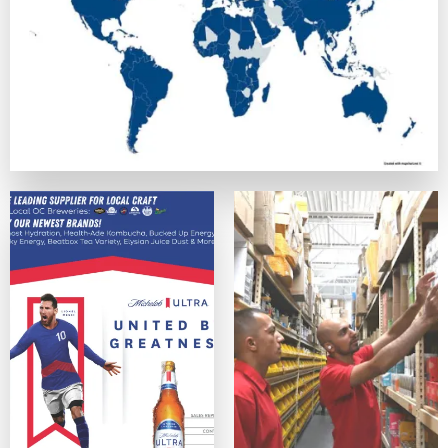
正式なライセンスを持ち、SSL暗号化でデータを守っている
カスタマーサポート
優秀なカジノは、迅速で親切なサポート体制を提供しています
便利さ・モバイル対応
スマホ、タブレットデバイス、PCのどれからでも問題なく利
ゲームの質
ネットエント、Microgaming、プレイテック、Evolut
オンラインカジノサイトの入出金手段
カジノプロファイルを作成したら、次のステップは入金手段の
クレジットは最も手軽なデポジット手段の一つの方法ですが、
主な入出金方法：