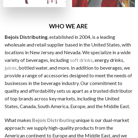
ビザカード / MasterCard / JCB
銀行振替
ビットコイン・Ethereum（仮想通貨）
WHO WE ARE
Bejois Distributing
, established in 2004, is a leading
一般的な電子決済手段：
wholesale and retail supplier based in the United States, with
EcoPayz
locations in New Jersey and Nevada. We specialize in a wide
variety of beverages, including
soft drinks
, energy drinks,
Neteller
juices
, bottled water, and more. In addition to beverages, we
アイウォレット
provide a range of accessories designed to meet the needs of
businesses in the beverage industry. Our commitment to
スクリル
quality and affordability sets us apart as a trusted distributor
マッチベター
of top brands across key markets, including the United
States, Canada, South America, Europe, and the Middle East.
カジノ特典の種類
ラッキーTAROが紹介するカジノには、いろいろなボーナス
What makes
Bejois Distributing
unique is our dual-market
approach: we supply high-quality products from the
ノーデポジットボーナス
American continent to Europe and the Middle East, and we