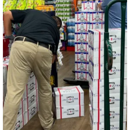
レインベットは、2023年に開業した暗号通貨専用の次世代オンラ
類以上のスロットゲームにプラスして、スポーツギャンブルや
日本で人気のインターネットカジノゲームの種類
ネットカジノを開始する前に、どんなプレイがあるか理解して
スロット機
スロットは、日本で最も好まれているカジノゲームです。日本
ルレット
ルレットはシンプルでわかりやすいルールながら、高度な戦略
カードゲーム・トランプ・ビデオトランプ
これらの遊びは単純な運だけでなく、テクニックとストラテジ
バカラ
バカラ遊びはアジア地域で絶大な人気を示すカードのゲームで
🎟 キーノ・Lotto