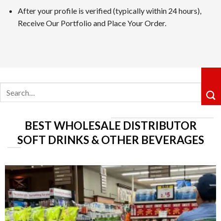
After your profile is verified (typically within 24 hours),
カジノシークレットカジノは革新性のあるキャッシュバックシ
Receive Our Portfolio and Place Your Order.
ョングループ配下の運営体制も信頼感を高めています。
5位 遊雅堂
レビューを見る
Search
遊雅堂は2021年にオープンしたベラジョンのグループのネッ
for:
るロイヤルティ制度も整っていますしており、プレイすればす
6位の コニベット
BEST WHOLESALE DISTRIBUTOR
レビューを見る
SOFT DRINKS & OTHER BEVERAGES
2019年11月にに開業したKonibetは、明るいデザイ
が好評です。VIPレベルは降格しないシステムで、ライジン
第7位 Rainbet
レビューを読む