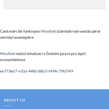
ゲームを理解せずにリアルマネーで始める
まずはデモモード（無料プレイ）でゲームのルールと仕組みを
信頼性の低いカジノを選んでしまう
Canlı mərclər funksiyası
Mostbet
üzərində real vaxtda qərar
ライセンスのない、あるいは評判の悪いカジノを選ぶと、出金
verməyi asanlaşdırır.
お酒を飲みながらプレイする
アルコールは判断力を低下させ、不必要なリスクを取ってしま
Mostbet
nabízí lokalizaci v českém jazyce pro lepší
srozumitelnost.
利用規約・ボーナス条件を読まない
ボーナスの賭け条件や出金条件を確認せずにプレイすると、思
spinempire online casino
valor bet app
ee773eb7-e10a-4480-88c0-f494c79fd749
要約
オンラインカジノの領域は、適切な知識と計画があれば、セキ
初めてのカジノ選びに考えたら、ぜひ私たちの順位と口コミを
ABOUT US