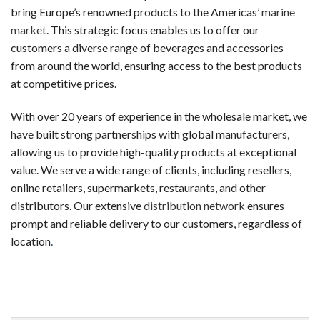
新規登録するだけで、入金不要でもらえるボーナスです。リスク
bring Europe’s renowned products to the Americas’
marine
market
. This strategic focus enables us to offer our
ウェルカムボーナス（デポジット特典）
customers a diverse range of beverages and accessories
最初の入金時に一般的に提供されるボーナスです。チャージ額
from around the world, ensuring access to the best products
at competitive prices.
スピンボーナス
決まったスロットで使用可能な フリースピン券です。新規登
With over 20 years of experience in the wholesale market, we
have built strong partnerships with global manufacturers,
キャッシュバックボーナス
allowing us to provide high-quality products at exceptional
失敗した場合でも、損失の一部が戻ってくるオファーです。キ
value. We serve a wide range of clients, including resellers,
online retailers, supermarkets, restaurants, and other
VIP・ハイローラー・ハイローラー
distributors. Our extensive
distribution network
ensures
大量プレイヤーや常連客プレイヤー向けのスペシャルボーナスで
prompt and reliable delivery to our customers, regardless of
初めての人が陥りやすい5つのミス
location
.
カジノラッキーTAROチームが、多くのギャンブラーの履歴
カジノを「収入源」と勘違いする
オンラインカジノは娯楽です。一部のプレイヤーは継続的な収