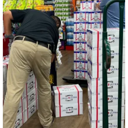
レインベットは、2023年に開業した暗号通貨専用の次世代オンラ
類以上のスロットゲームにプラスして、スポーツギャンブルや
日本で人気のインターネットカジノゲームの種類
ネットカジノを開始する前に、どんなプレイがあるか理解して
スロット機
スロットは、日本で最も好まれているカジノゲームです。日本
ルレット
ルレットはシンプルでわかりやすいルールながら、高度な戦略
カードゲーム・トランプ・ビデオトランプ
これらの遊びは単純な運だけでなく、テクニックとストラテジ
バカラ
バカラ遊びはアジア地域で絶大な人気を示すカードのゲームで
🎟 キーノ・Lotto