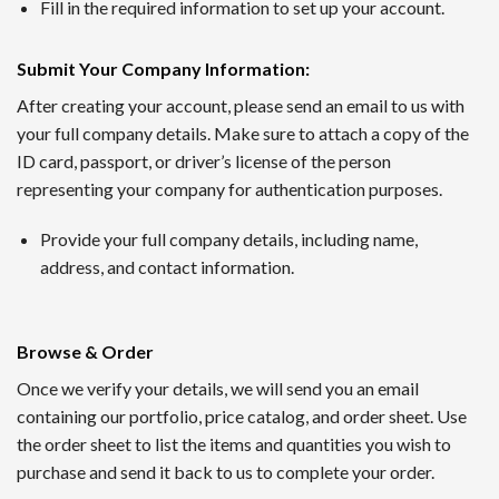
1番 ワンダーカジノ
Fill in the required information to set up your account.
2016年に開設されたワンダーカジノは、トップレベルの出金
Submit Your Company Information
:
ンクダウンなしというシステムで、長期的にプレイするほど利
After creating your account, please send an email to us with
your full company details. Make sure to attach a copy of the
2nd ルーベット
ID card, passport, or driver’s license of the person
Read Review
representing your company for authentication purposes.
2019年に創設されたルーベットオンラインカジノは、暗号資
Provide your full company details, including name,
サッカーや野球など国内のスポーツにも幅広く対応するスポー
address, and contact information.
3位 Casitabi【カジノラッキーTARO】
レビューを確認
Browse & Order
カジノタビは2015年に登場した世界で初めてのRPG型オ
Once we verify your details, we will send you an email
られる機能も提供されていて評判です。日本語対応スタッフに
containing our portfolio, price catalog, and order sheet. Use
the order sheet to list the items and quantities you wish to
4位 カジノシークレット（Casino Secret）
purchase and send it back to us to complete your order.
レビューを見る