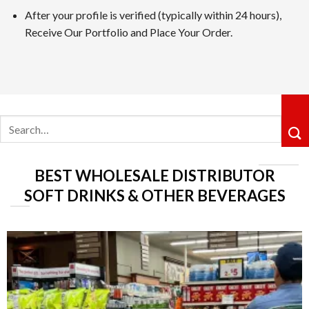
After your profile is verified (typically within 24 hours),
カジノシークレットカジノは革新性のあるキャッシュバックシ
Receive Our Portfolio and Place Your Order.
ョングループ配下の運営体制も信頼感を高めています。
5位 遊雅堂
レビューを見る
Search
遊雅堂は2021年にオープンしたベラジョンのグループのネッ
for:
るロイヤルティ制度も整っていますしており、プレイすればす
6位の コニベット
BEST WHOLESALE DISTRIBUTOR
レビューを見る
SOFT DRINKS & OTHER BEVERAGES
2019年11月にに開業したKonibetは、明るいデザイ
が好評です。VIPレベルは降格しないシステムで、ライジン
第7位 Rainbet
レビューを読む