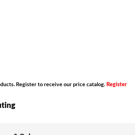
供していますしています。
なゲームジャンルをわかりやすく紹介します。
5パーセントがスロットマシンを楽しんでいます。3リールや5
ど、多様なベッティング戦略を利用することができます。RT
ucts. Register to receive our price catalog.
Register
で、カジノの優位性を減らせます。ブラックジャックのRTP
uting
札を使って、利用者かディーラーのどちらかが9に近い数字の