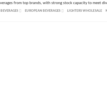
beverages from top brands, with strong stock capacity to meet d
ーザーから非常に支持を集めるオンラインカジノをご紹介します
 BEVERAGES
EUROPEAN BEVERAGES
LIGHTERS WHOLESALE
スピードで多数の日本のユーザーから絶大な支持を受けています
産決済に特化した賭博総合サービスで、カジノとスポーツベット
ンラインカジノで、旅をしながら7,000種類以上のカジノゲ