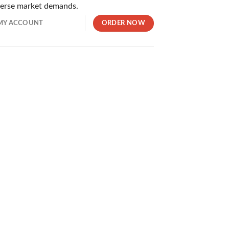
iverse market demands.
。安全面・ボーナス額・ゲームの数・支援の質など、あらゆる角
ORDER NOW
MY ACCOUNT
。最短30秒という驚異的な速さで支払い処理が実施されるため
の両方を一つのIDでプレイできます。暗号通貨対応のため資金
ームやスポーツベッティングが利用できる独自のサイトです。ユ