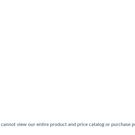
ステムで他の会社と差別化されたインターネットカジノで、普
トカジノで、大手「Verajohn」と老舗「Interca
ンとなじみやすいキャラクターが魅力で、カジュアルプレイヤーや
cannot view our entire product and price catalog or purchase pro
ラインカジノ＆スポーツブックで、本人確認不要で開始できる手軽さ