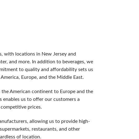
てみたい方におすすめです。一般的な額は1,000円〜3,0
らプレイ始めるできます。２００％ボーナスなら３倍、３００％
es, with locations in New Jersey and
が多く、追加の資金を使わずにスロットをプレイできます。フリ
ater, and more. In addition to beverages, we
itment to quality and affordability sets us
〜20%が戻ってきます。損失の痛みを軽減する、ギャンブラー
h America, Europe, and the Middle East.
m the American continent to Europe and the
の増加など,一般プレイヤーにはない特典が用意されています。
us enables us to offer our customers a
 competitive prices.
anufacturers, allowing us to provide high-
般的なミスをご説明します。
, supermarkets, restaurants, and other
ardless of location
.