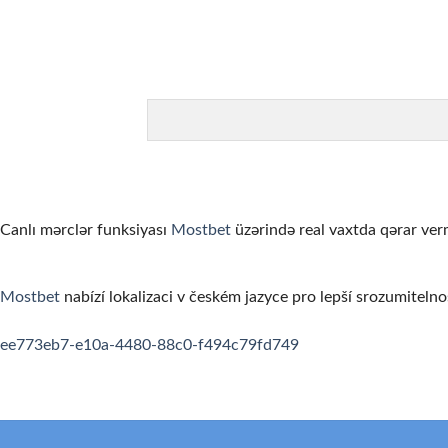
カジノを「収入源」と勘違いする
オンラインカジノは娯楽です。一部のプレイヤーは継続的な収
ゲームを理解せずにリアルマネーで始める
まずはデモモード（無料プレイ）でゲームのルールと仕組みを
信頼性の低いカジノを選んでしまう
ライセンスのない、あるいは評判の悪いカジノを選ぶと、出金
お酒を飲みながらプレイする
Canlı mərclər funksiyası
Mostbet
üzərində real vaxtda qərar verm
アルコールは判断力を低下させ、不必要なリスクを取ってしま
利用規約・ボーナス条件を読まない
Mostbet
nabízí lokalizaci v českém jazyce pro lepší srozumitelno
ボーナスの賭け条件や出金条件を確認せずにプレイすると、思
spinempire online casino
valor bet app
ee773eb7-e10a-4480-88c0-f494c79fd749
要約
オンラインカジノの領域は、適切な知識と計画があれば、セキ