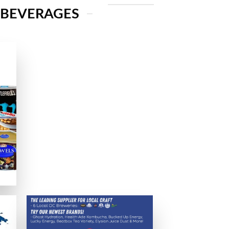
 BEVERAGES
実に保たれることを確認済みです。
か、日本語サービスの有無も確認します。
でのパフォーマンスも確認しています。
提供しているか、グラフィックや音質、日本語サポートなども評価基準
える支払いオプションを分かりやすく説明します。
ため、電子決済サービスの利用を推奨します。eウォレットは