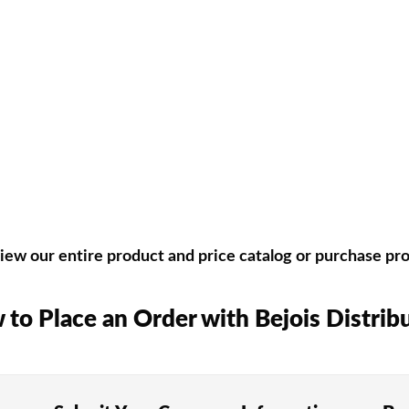
Rainbetチャレンジ」キャンペーンも、日々新しい興奮を提
ゲームの種類
おくことが大切です。TAROカジノでは、日本の参加者に好評
のパチンコ文化とも親しみがあり、すべてのプレイヤーのほぼ4
が楽しめる遊びです。マルチンゲール法やダランベール戦略な
ew our entire product and price catalog or purchase prod
ーが勝ち負けを決定します。基本戦略をしっかり身につけること
to Place an Order with Bejois Distrib
、日本のプレイヤーにも長期間支持されています。最大8束の