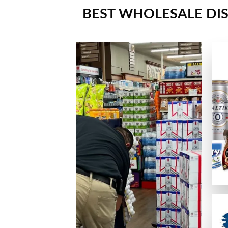
安全性ライセンス
BEST WHOLESALE DIS
正式なライセンスを持ち、SSL暗号化でデータを守っている
カスタマーサポート
優秀なカジノは、迅速で親切なサポート体制を提供しています
便利さ・モバイル対応
スマホ、タブレットデバイス、PCのどれからでも問題なく利
ゲームの質
ネットエント、Microgaming、プレイテック、Evolut
オンラインカジノサイトの入出金手
カジノプロファイルを作成したら、次のステップは入金手段の
クレジットは最も手軽なデポジット手段の一つの方法ですが、
主な入出金方法：