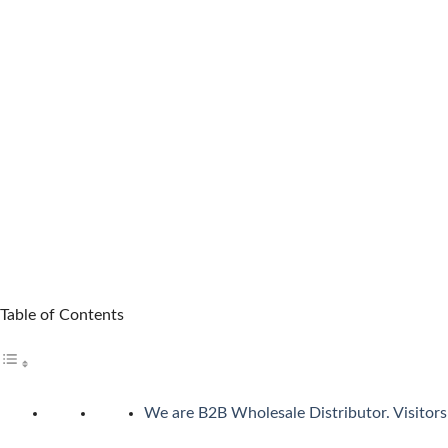
カジノシークレットカジノは革新性のあるキャッシュバックシ
5位 遊雅堂
レビューを見る
遊雅堂は2021年にオープンしたベラジョンのグループのネッ
日本語ライブサポートも備えていますしています。
6位の コニベット
レビューを見る
2019年11月にに開業したKonibetは、明るいデザイ
可能なスポーツブックも用意しています。
Table of Contents
第7位 Rainbet
レビューを読む
We are B2B Wholesale Distributor. Visitors 
レインベットは、2023年に開業した暗号通貨専用の次世代オン