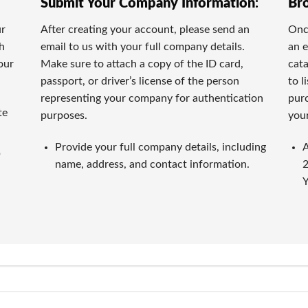
Submit Your Company Information
:
Br
でも人気です。ロトゲームと似たように、手軽に楽しめるうえ
ur
After creating your account, please send an
Once
th
email to us with your full company details.
an e
イブディーラーです。本物のプロディーラーがリアルタイムに
our
Make sure to attach a copy of the ID card,
cata
passport, or driver’s license of the person
to l
representing your company for authentication
purc
te
purposes.
your
情報を提供するため、独自の厳格な基準でオンラインカジノを
Provide your full company details, including
A
p
name, address, and contact information.
2
いて判断します。長い間の運営実績や受賞実績なども重要な指
Y
があります。
須条件です。入金の手軽さだけでなく、出金の迅速さや手数料
カジノの特典内容を詳細に検証します。特典額だけでなく、ウ