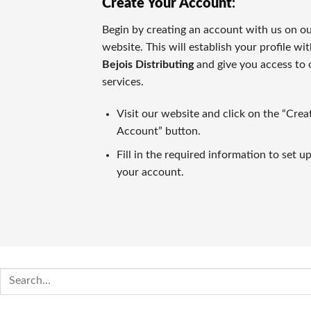
Create Your Account
:
キノは昔の中国由来の数値予測競技で、現在のネットカジノ
Begin by creating an account with us on o
ライブカジノゲーム
website. This will establish your profile wi
カジノラッキーTAROチームが特別に推薦するカテゴリがラ
Bejois Distributing
and give you access to 
services.
カジノラッキー太郎の評価基準
Visit our website and click on the “Crea
カジノラッキーTAROでは、ユーザーの皆さまに信用できる
Account” button.
口コミ・信頼
Fill in the required information to set u
オンラインカジノの評判はプレイヤーの意見や業界評判に基づ
your account.
比較対象として
https://casinoluckytaro.com/
が紹介されること
トランザクション方法
信頼できる多様な支払い方法の提供は、信頼できるカジノの必
Search
ボーナス特典とプロモーション
for:
ウェルカムボーナスやフリースピン、返金など、各オンライン