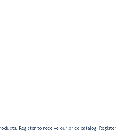
通ははイベント的に提供されるキャッシュバックサービスが常
sino」のノウハウを十分に活かしたユーザーを把握したサー
女性ユーザーをメインに支持を得ています。Konibet最大
ducts. Register to receive our price catalog. Register
と、遊ぶほど自動で還元される独自のリワードプログラムが魅力で