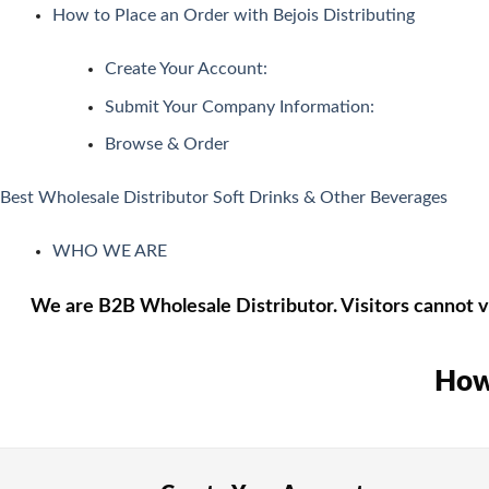
定ゲームで条件を達成するだけでキャッシュが自動付与される「
How to Place an Order with Bejois Distributing
日本で人気のインターネットカジノ
Create Your Account:
Submit Your Company Information:
ネットカジノを開始する前に、どんなプレイがあるか理解して
Browse & Order
スロット機
スロットは、日本で最も好まれているカジノゲームです。日本
Best Wholesale Distributor Soft Drinks & Other Beverages
ルレット
WHO WE ARE
ルレットはシンプルでわかりやすいルールながら、高度な戦略
We are B2B Wholesale Distributor. Visitors cannot vi
カードゲーム・トランプ・ビデオトランプ
これらの遊びは単純な運だけでなく、テクニックとストラテジ
How 
バカラ
バカラ遊びはアジア地域で絶大な人気を示すカードのゲームで
🎟 キーノ・Lotto