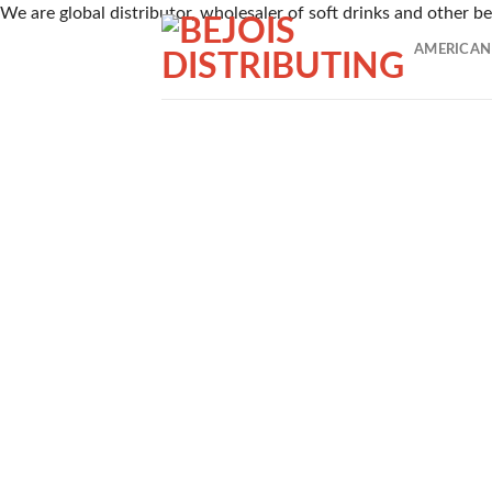
Skip
We are global distributor, wholesaler of soft drinks and other 
TAROがピックアップした、2026年7月時点でに日本のユ
to
AMERICAN
1番 ワンダーカジノ
content
2016年に開設されたワンダーカジノは、トップレベルの出金
範囲に支持される理由です。
2nd ルーベット
Read Review
2019年に創設されたルーベットオンラインカジノは、暗号資
3位 Casitabi【カジノラッキーTARO】
レビューを確認
カジノタビは2015年に登場した世界で初めてのRPG型オ
4位 カジノシークレット（Casino Secret）
レビューを見る