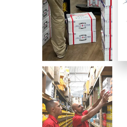
ビザカード / MasterCard / JCB
銀行振替
ビットコイン・Ethereum（仮想通貨）
一般的な電子決済手段：
EcoPayz
Neteller
アイウォレット
スクリル
マッチベター
カジノ特典の種類
ラッキーTAROが紹介するカジノには、いろいろなボーナス