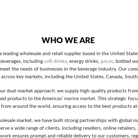
を負わずにカジノを試せるため、初めにはどんなカジノか体験し
の100%ボーナスが通常で、10000円入金すると２万円か
WHO WE ARE
s a leading wholesale and retail supplier based in the United Stat
録や入金時に50〜300回分のフリースピンが与えられること
 beverages, including
soft drinks
, energy drinks,
juices
, bottled w
 meet the needs of businesses in the beverage industry. Our comm
ャッシュバック率はカジノによって変わりますが、平均して5
ds across key markets, including the United States, Canada, Sout
our dual-market approach: we supply high-quality products fro
す。専属の口座担当の担当, 多額の入金ボーナス, 出金上限
ned products to the Americas’
marine market
. This strategic foc
 from around the world, ensuring access to the best products at
olesale market, we have built strong partnerships with global m
をもとに選定した、初心者が特に警戒すべき留意すべき5つの一
rve a wide range of clients, including resellers, online retailers
twork
ensures prompt and reliable delivery to our customers, reg