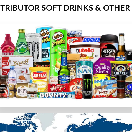
TRIBUTOR SOFT DRINKS & OTHER
カジノのみをご紹介します。プレイヤーの個人データと資金が確
。チャットサポート、メール、通話など様々な連絡方法がある
用できるかを確認します。専用アプリの有無やスマホブラウザ
ion Gamingなどトップソフトウェアプロバイダーのゲームを
段
選択。カジノラッキーTAROでは、日本の利用者が簡単に使
カード会社のポリシーによって使えない場合があります。その