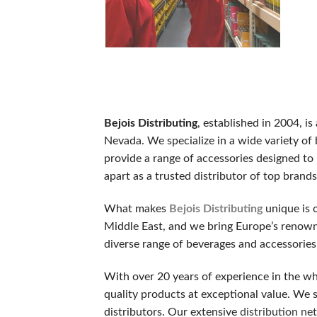
ノーデポジットボーナス
新規登録するだけで、入金不要でもらえるボーナスです。リスク
ウェルカムボーナス（デポジット特典）
最初の入金時に一般的に提供されるボーナスです。チャージ額
スピンボーナス
Bejois Distributing
, established in 2004, i
決まったスロットで使用可能な フリースピン券です。新規登
Nevada. We specialize in a wide variety of
キャッシュバックボーナス
provide a range of accessories designed to
失敗した場合でも、損失の一部が戻ってくるオファーです。キ
apart as a trusted distributor of top bran
VIP・ハイローラー・ハイローラー
What makes
Bejois Distributing
unique is 
大量プレイヤーや常連客プレイヤー向けのスペシャルボーナスで
Middle East, and we bring Europe’s renow
diverse range of beverages and accessories
初めての人が陥りやすい5つのミス
With over 20 years of experience in the wh
カジノラッキーTAROチームが、多くのギャンブラーの履歴
quality products at exceptional value. We se
distributors. Our extensive
distribution ne