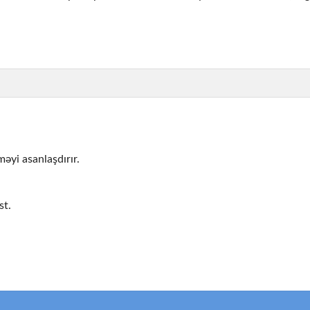
益を期待しますが、これは現実的ではありません。楽しみなが
把握してから、実際のお金でプレイしましょう。多くのカジノ
拒否などのトラブルに巻き込まれる可能性があります。必ずカ
əyi asanlaşdırır.
う原因になります。クリアな状態でプレイし、楽しさと冷静さ
st.
わぬ制限に直面することがあります。銀行の契約書と同様、必
ュアで楽しくてエンターテインメントの場所となります。ラッ