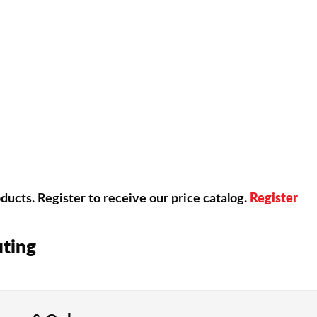
供していますしています。
なゲームジャンルをわかりやすく紹介します。
5パーセントがスロットマシンを楽しんでいます。3リールや5
ど、多様なベッティング戦略を利用することができます。RT
ucts. Register to receive our price catalog.
Register
で、カジノの優位性を減らせます。ブラックジャックのRTP
uting
札を使って、利用者かディーラーのどちらかが9に近い数字の