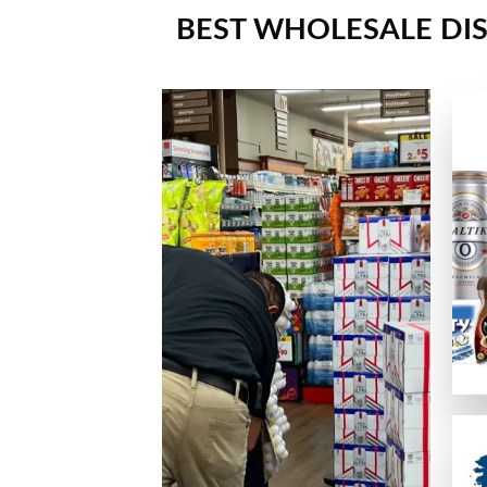
🔒 安全性ライセンス
BEST WHOLESALE DIS
正式なライセンスを持ち、SSL暗号化でデータを守っている
💬 カスタマーサポート
優秀なカジノは、迅速で親切なサポート体制を提供しています
📱 便利さ・モバイル対応
スマホ、タブレットデバイス、PCのどれからでも問題なく利
🎮 ゲームの質
ネットエント、Microgaming、プレイテック、Evolut
オンラインカジノサイトの入出金手
カジノプロファイルを作成したら、次のステップは入金手段の
クレジットは最も手軽なデポジット手段の一つの方法ですが、
主な入出金方法：