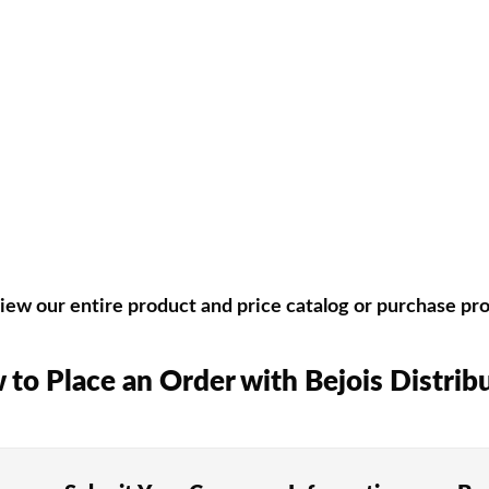
Rainbetチャレンジ」キャンペーンも、日々新しい興奮を提
ゲームの種類
おくことが大切です。TAROカジノでは、日本の参加者に好評
のパチンコ文化とも親しみがあり、すべてのプレイヤーのほぼ4
が楽しめる遊びです。マルチンゲール法やダランベール戦略な
ew our entire product and price catalog or purchase prod
ーが勝ち負けを決定します。基本戦略をしっかり身につけること
to Place an Order with Bejois Distrib
、日本のプレイヤーにも長期間支持されています。最大8束の