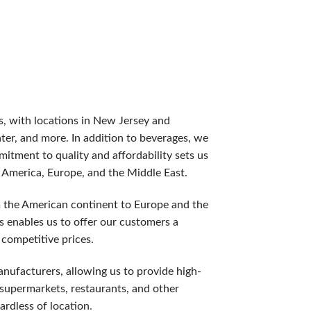
てみたい方におすすめです。一般的な額は1,000円〜3,0
らプレイ始めるできます。２００％ボーナスなら３倍、３００％
es, with locations in New Jersey and
が多く、追加の資金を使わずにスロットをプレイできます。フリ
ater, and more. In addition to beverages, we
itment to quality and affordability sets us
〜20%が戻ってきます。損失の痛みを軽減する、ギャンブラー
h America, Europe, and the Middle East.
m the American continent to Europe and the
の増加など,一般プレイヤーにはない特典が用意されています。
us enables us to offer our customers a
 competitive prices.
anufacturers, allowing us to provide high-
般的なミスをご説明します。
, supermarkets, restaurants, and other
ardless of location
.