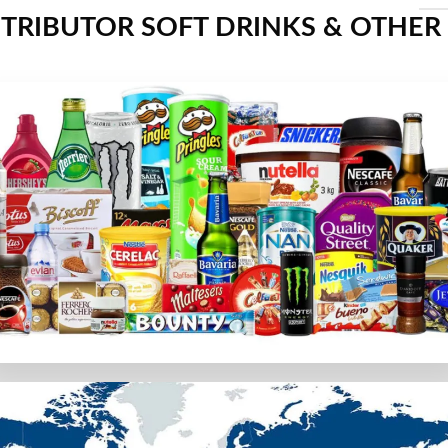
TRIBUTOR SOFT DRINKS & OTHER
カジノのみをご紹介します。プレイヤーの個人データと資金が確
。チャットサポート、メール、通話など様々な連絡方法がある
用できるかを確認します。専用アプリの有無やスマホブラウザ
ion Gamingなどトップソフトウェアプロバイダーのゲームを
段
選択。カジノラッキーTAROでは、日本の利用者が簡単に使
カード会社のポリシーによって使えない場合があります。その