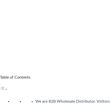
カジノシークレットカジノは革新性のあるキャッシュバックシ
5位 遊雅堂
レビューを見る
遊雅堂は2021年にオープンしたベラジョンのグループのネッ
日本語ライブサポートも備えていますしています。
6位の コニベット
レビューを見る
2019年11月にに開業したKonibetは、明るいデザイ
可能なスポーツブックも用意しています。
Table of Contents
第7位 Rainbet
レビューを読む
We are B2B Wholesale Distributor. Visitors 
レインベットは、2023年に開業した暗号通貨専用の次世代オン