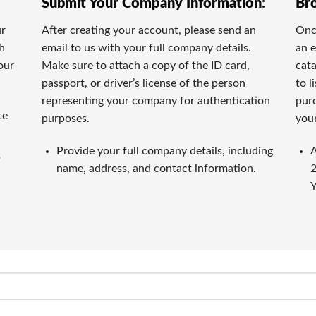
Submit Your Company Information
:
Br
でも人気です。ロトゲームと似たように、手軽に楽しめるうえ
ur
After creating your account, please send an
Once
th
email to us with your full company details.
an e
イブディーラーです。本物のプロディーラーがリアルタイムに
our
Make sure to attach a copy of the ID card,
cata
passport, or driver’s license of the person
to l
representing your company for authentication
purc
te
purposes.
your
情報を提供するため、独自の厳格な基準でオンラインカジノを
Provide your full company details, including
A
p
name, address, and contact information.
2
いて判断します。長い間の運営実績や受賞実績なども重要な指
Y
があります。
須条件です。入金の手軽さだけでなく、出金の迅速さや手数料
カジノの特典内容を詳細に検証します。特典額だけでなく、ウ