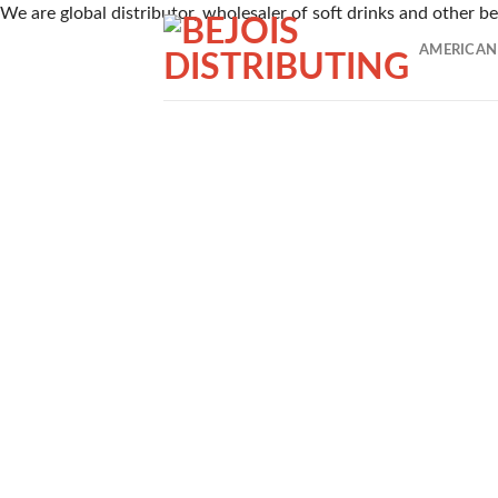
Skip
We are global distributor, wholesaler of soft drinks and other 
TAROがピックアップした、2026年7月時点でに日本のユ
to
AMERICAN
1番 ワンダーカジノ
content
2016年に開設されたワンダーカジノは、トップレベルの出金
範囲に支持される理由です。
2nd ルーベット
Read Review
2019年に創設されたルーベットオンラインカジノは、暗号資
3位 Casitabi【カジノラッキーTARO】
レビューを確認
カジノタビは2015年に登場した世界で初めてのRPG型オ
4位 カジノシークレット（Casino Secret）
レビューを見る