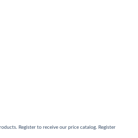
通ははイベント的に提供されるキャッシュバックサービスが常
sino」のノウハウを十分に活かしたユーザーを把握したサー
女性ユーザーをメインに支持を得ています。Konibet最大
ducts. Register to receive our price catalog. Register
と、遊ぶほど自動で還元される独自のリワードプログラムが魅力で