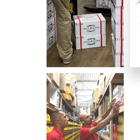
ビザカード / MasterCard / JCB
銀行振替
ビットコイン・Ethereum（仮想通貨）
一般的な電子決済手段：
EcoPayz
Neteller
アイウォレット
スクリル
マッチベター
カジノ特典の種類
ラッキーTAROが紹介するカジノには、いろいろなボーナス