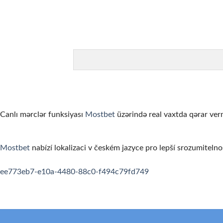
カジノを「収入源」と勘違いする
オンラインカジノは娯楽です。一部のプレイヤーは継続的な収
ゲームを理解せずにリアルマネーで始める
まずはデモモード（無料プレイ）でゲームのルールと仕組みを
信頼性の低いカジノを選んでしまう
ライセンスのない、あるいは評判の悪いカジノを選ぶと、出金
お酒を飲みながらプレイする
Canlı mərclər funksiyası
Mostbet
üzərində real vaxtda qərar verm
アルコールは判断力を低下させ、不必要なリスクを取ってしま
利用規約・ボーナス条件を読まない
Mostbet
nabízí lokalizaci v českém jazyce pro lepší srozumitelno
ボーナスの賭け条件や出金条件を確認せずにプレイすると、思
spinempire online casino
valor bet app
ee773eb7-e10a-4480-88c0-f494c79fd749
要約
オンラインカジノの領域は、適切な知識と計画があれば、セキ