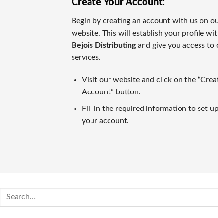
Create Your Account
:
キノは昔の中国由来の数値予測競技で、現在のネットカジノ
Begin by creating an account with us on o
🎥 ライブカジノゲーム
website. This will establish your profile wi
カジノラッキーTAROチームが特別に推薦するカテゴリがラ
Bejois Distributing
and give you access to 
services.
カジノラッキー太郎の評価基準
Visit our website and click on the “Crea
カジノラッキーTAROでは、ユーザーの皆さまに信用できる
Account” button.
⭐ 口コミ・信頼
Fill in the required information to set u
オンラインカジノの評判はプレイヤーの意見や業界評判に基づ
your account.
比較対象として
https://casinoluckytaro.com/
が紹介されること
💳 トランザクション方法
信頼できる多様な支払い方法の提供は、信頼できるカジノの必
Search
🎁 ボーナス特典とプロモーション
for:
ウェルカムボーナスやフリースピン、返金など、各オンライン