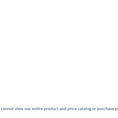
ステムで他の会社と差別化されたインターネットカジノで、普
トカジノで、大手「Verajohn」と老舗「Interca
ンとなじみやすいキャラクターが魅力で、カジュアルプレイヤーや
cannot view our entire product and price catalog or purchase pro
ラインカジノ＆スポーツブックで、本人確認不要で開始できる手軽さ