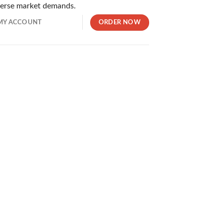
iverse market demands.
。安全面・ボーナス額・ゲームの数・支援の質など、あらゆる角
ORDER NOW
MY ACCOUNT
。最短30秒という驚異的な速さで支払い処理が実施されるため
の両方を一つのIDでプレイできます。暗号通貨対応のため資金
ームやスポーツベッティングが利用できる独自のサイトです。ユ