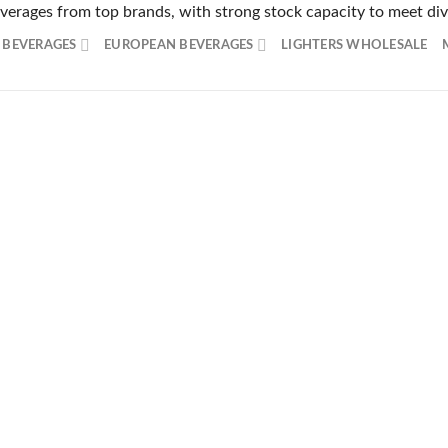
beverages from top brands, with strong stock capacity to meet d
ーザーから非常に支持を集めるオンラインカジノをご紹介します
 BEVERAGES
EUROPEAN BEVERAGES
LIGHTERS WHOLESALE
スピードで多数の日本のユーザーから絶大な支持を受けています
産決済に特化した賭博総合サービスで、カジノとスポーツベット
ンラインカジノで、旅をしながら7,000種類以上のカジノゲ