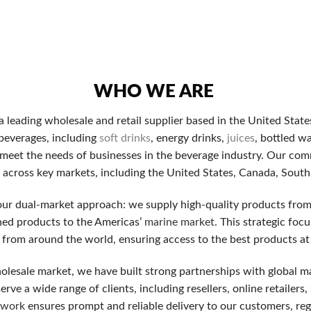
を負わずにカジノを試せるため、初めにはどんなカジノか体験し
の100%ボーナスが通常で、10000円入金すると２万円か
WHO WE ARE
s a leading wholesale and retail supplier based in the United Stat
録や入金時に50〜300回分のフリースピンが与えられること
 beverages, including
soft drinks
, energy drinks,
juices
, bottled w
 meet the needs of businesses in the beverage industry. Our comm
ャッシュバック率はカジノによって変わりますが、平均して5
ds across key markets, including the United States, Canada, Sout
our dual-market approach: we supply high-quality products fro
す。専属の口座担当の担当, 多額の入金ボーナス, 出金上限
ned products to the Americas’
marine market
. This strategic foc
 from around the world, ensuring access to the best products at
olesale market, we have built strong partnerships with global m
をもとに選定した、初心者が特に警戒すべき留意すべき5つの一
rve a wide range of clients, including resellers, online retailers
twork
ensures prompt and reliable delivery to our customers, reg