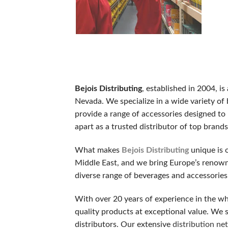
ノーデポジットボーナス
新規登録するだけで、入金不要でもらえるボーナスです。リスク
ウェルカムボーナス（デポジット特典）
最初の入金時に一般的に提供されるボーナスです。チャージ額
スピンボーナス
Bejois Distributing
, established in 2004, i
決まったスロットで使用可能な フリースピン券です。新規登
Nevada. We specialize in a wide variety of
キャッシュバックボーナス
provide a range of accessories designed to
失敗した場合でも、損失の一部が戻ってくるオファーです。キ
apart as a trusted distributor of top bran
VIP・ハイローラー・ハイローラー
What makes
Bejois Distributing
unique is 
大量プレイヤーや常連客プレイヤー向けのスペシャルボーナスで
Middle East, and we bring Europe’s renow
diverse range of beverages and accessories
初めての人が陥りやすい5つのミス
With over 20 years of experience in the wh
カジノラッキーTAROチームが、多くのギャンブラーの履歴
quality products at exceptional value. We se
distributors. Our extensive
distribution ne