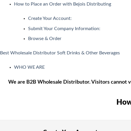
定ゲームで条件を達成するだけでキャッシュが自動付与される「
How to Place an Order with Bejois Distributing
日本で人気のインターネットカジノ
Create Your Account:
Submit Your Company Information:
ネットカジノを開始する前に、どんなプレイがあるか理解して
Browse & Order
🎰 スロット機
スロットは、日本で最も好まれているカジノゲームです。日本
Best Wholesale Distributor Soft Drinks & Other Beverages
🎡 ルレット
WHO WE ARE
ルレットはシンプルでわかりやすいルールながら、高度な戦略
We are B2B Wholesale Distributor. Visitors cannot vi
🃏 カードゲーム・トランプ・ビデオトランプ
これらの遊びは単純な運だけでなく、テクニックとストラテジ
How 
🎴 バカラ
バカラ遊びはアジア地域で絶大な人気を示すカードのゲームで
🎟 キーノ・Lotto