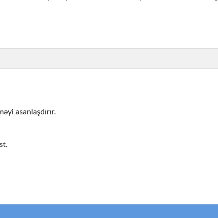
益を期待しますが、これは現実的ではありません。楽しみなが
把握してから、実際のお金でプレイしましょう。多くのカジノ
拒否などのトラブルに巻き込まれる可能性があります。必ずカ
əyi asanlaşdırır.
う原因になります。クリアな状態でプレイし、楽しさと冷静さ
st.
わぬ制限に直面することがあります。銀行の契約書と同様、必
ュアで楽しくてエンターテインメントの場所となります。ラッ