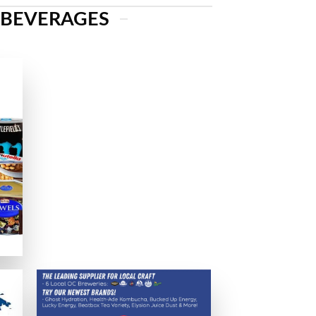
 BEVERAGES
実に保たれることを確認済みです。
か、日本語サービスの有無も確認します。
でのパフォーマンスも確認しています。
提供しているか、グラフィックや音質、日本語サポートなども評価基準
える支払いオプションを分かりやすく説明します。
ため、電子決済サービスの利用を推奨します。eウォレットは