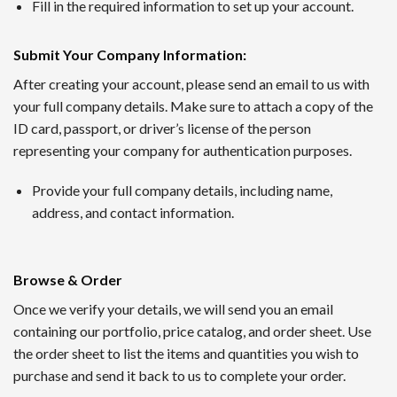
1番 ワンダーカジノ
Fill in the required information to set up your account.
2016年に開設されたワンダーカジノは、トップレベルの出金
Submit Your Company Information
:
ンクダウンなしというシステムで、長期的にプレイするほど利
After creating your account, please send an email to us with
your full company details. Make sure to attach a copy of the
2nd ルーベット
ID card, passport, or driver’s license of the person
Read Review
representing your company for authentication purposes.
2019年に創設されたルーベットオンラインカジノは、暗号資
Provide your full company details, including name,
サッカーや野球など国内のスポーツにも幅広く対応するスポー
address, and contact information.
3位 Casitabi【カジノラッキーTARO】
レビューを確認
Browse & Order
カジノタビは2015年に登場した世界で初めてのRPG型オ
Once we verify your details, we will send you an email
られる機能も提供されていて評判です。日本語対応スタッフに
containing our portfolio, price catalog, and order sheet. Use
the order sheet to list the items and quantities you wish to
4位 カジノシークレット（Casino Secret）
purchase and send it back to us to complete your order.
レビューを見る