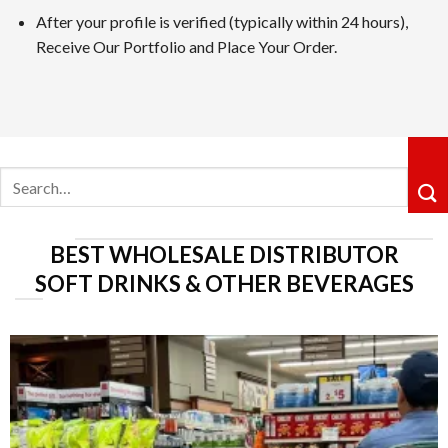
After your profile is verified (typically within 24 hours),
カジノシークレットカジノは革新性のあるキャッシュバックシ
Receive Our Portfolio and Place Your Order.
ョングループ配下の運営体制も信頼感を高めています。
5位 遊雅堂
レビューを見る
Search
遊雅堂は2021年にオープンしたベラジョンのグループのネッ
for:
るロイヤルティ制度も整っていますしており、プレイすればす
6位の コニベット
BEST WHOLESALE DISTRIBUTOR
レビューを見る
SOFT DRINKS & OTHER BEVERAGES
2019年11月にに開業したKonibetは、明るいデザイ
が好評です。VIPレベルは降格しないシステムで、ライジン
第7位 Rainbet
レビューを読む