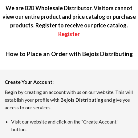
We are B2B Wholesale Distributor. Visitors cannot
view our entire product and price catalog or purchase
products. Register to receive our price catalog.
Register
How to Place an Order with Bejois Distributing
カジノラッキーTARO — テキスト
Create Your Account
:
カジノラッキーTAROは、日本のプレイヤーのために優れた
Begin by creating an account with us on our website. This will
establish your profile with
Bejois Distributing
and give you
ボーナスインフォメーション、新着キャンペーン、業界のニュ
access to our services.
7月のトップオンラインカジノ
Visit our website and click on the “Create Account”
TAROがピックアップした、2026年7月時点でに日本のユ
button.