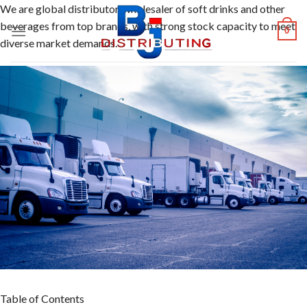
Skip
We are global distributor, wholesaler of soft drinks and other
to
beverages from top brands, with strong stock capacity to meet
0
content
diverse market demands.
Table of Contents