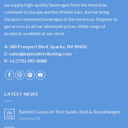
we supply high-quality beverages from the American
continent to Europe and the Middle East, and we bring
Europe’s renowned beverages to the Americas. Register to
get access to all our wholesale prices. Wide range of
products available at our store.
A: 340 Freeport Blvd, Sparks, NV 89431
E: sales@bejoisdistributing.com
P: +1 (775) 392-8088
LATEST NEWS
Rainbet Casino im Test: Spiele, Boni & Auszahlungen
06
Aug
on
Comments Off
Rainbet
Casino