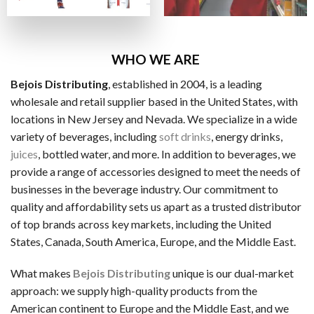
ビザカード / MasterCard / JCB
銀行振替
ビットコイン・Ethereum（仮想通貨）
WHO WE ARE
Bejois Distributing
, established in 2004, is a leading
一般的な電子決済手段：
wholesale and retail supplier based in the United States, with
EcoPayz
locations in New Jersey and Nevada. We specialize in a wide
variety of beverages, including
soft drinks
, energy drinks,
Neteller
juices
, bottled water, and more. In addition to beverages, we
アイウォレット
provide a range of accessories designed to meet the needs of
businesses in the beverage industry. Our commitment to
スクリル
quality and affordability sets us apart as a trusted distributor
マッチベター
of top brands across key markets, including the United
States, Canada, South America, Europe, and the Middle East.
カジノ特典の種類
ラッキーTAROが紹介するカジノには、いろいろなボーナス
What makes
Bejois Distributing
unique is our dual-market
approach: we supply high-quality products from the
ノーデポジットボーナス
American continent to Europe and the Middle East, and we