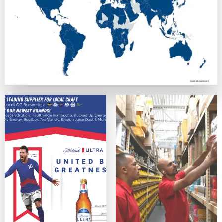
正式なライセンスを持ち、SSL暗号化でデータを守っている
カスタマーサポート
優秀なカジノは、迅速で親切なサポート体制を提供しています
便利さ・モバイル対応
スマホ、タブレットデバイス、PCのどれからでも問題なく利
ゲームの質
ネットエント、Microgaming、プレイテック、Evolut
オンラインカジノサイトの入出金手段
カジノプロファイルを作成したら、次のステップは入金手段の
クレジットは最も手軽なデポジット手段の一つの方法ですが、
主な入出金方法：