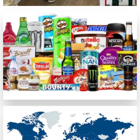
キノは昔の中国由来の数値予測競技で、現在のネットカジノ
ライブカジノゲーム
カジノラッキーTAROチームが特別に推薦するカテゴリがラ
カジノラッキー太郎の評価基準
カジノラッキーTAROでは、ユーザーの皆さまに信用できる
口コミ・信頼
オンラインカジノの評判はプレイヤーの意見や業界評判に基づ
比較対象として
https://casinoluckytaro.com/
が紹介されること
トランザクション方法
信頼できる多様な支払い方法の提供は、信頼できるカジノの必
ボーナス特典とプロモーション
ウェルカムボーナスやフリースピン、返金など、各オンライン
安全性ライセンス