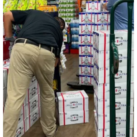
レインベットは、2023年に開業した暗号通貨専用の次世代オンラ
類以上のスロットゲームにプラスして、スポーツギャンブルや
日本で人気のインターネットカジノゲームの種類
ネットカジノを開始する前に、どんなプレイがあるか理解して
スロット機
スロットは、日本で最も好まれているカジノゲームです。日本
ルレット
ルレットはシンプルでわかりやすいルールながら、高度な戦略
カードゲーム・トランプ・ビデオトランプ
これらの遊びは単純な運だけでなく、テクニックとストラテジ
バカラ
バカラ遊びはアジア地域で絶大な人気を示すカードのゲームで
🎟 キーノ・Lotto