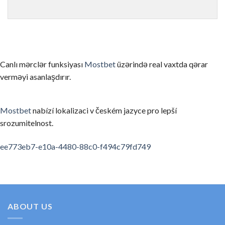
ゲームを理解せずにリアルマネーで始める
まずはデモモード（無料プレイ）でゲームのルールと仕組みを
信頼性の低いカジノを選んでしまう
Canlı mərclər funksiyası
Mostbet
üzərində real vaxtda qərar
ライセンスのない、あるいは評判の悪いカジノを選ぶと、出金
verməyi asanlaşdırır.
お酒を飲みながらプレイする
アルコールは判断力を低下させ、不必要なリスクを取ってしま
Mostbet
nabízí lokalizaci v českém jazyce pro lepší
srozumitelnost.
利用規約・ボーナス条件を読まない
ボーナスの賭け条件や出金条件を確認せずにプレイすると、思
spinempire online casino
valor bet app
ee773eb7-e10a-4480-88c0-f494c79fd749
要約
オンラインカジノの領域は、適切な知識と計画があれば、セキ
初めてのカジノ選びに考えたら、ぜひ私たちの順位と口コミを
ABOUT US