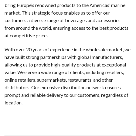
新規登録するだけで、入金不要でもらえるボーナスです。リスク
bring Europe’s renowned products to the Americas’
marine
market
. This strategic focus enables us to offer our
ウェルカムボーナス（デポジット特典）
customers a diverse range of beverages and accessories
最初の入金時に一般的に提供されるボーナスです。チャージ額
from around the world, ensuring access to the best products
at competitive prices.
スピンボーナス
決まったスロットで使用可能な フリースピン券です。新規登
With over 20 years of experience in the wholesale market, we
have built strong partnerships with global manufacturers,
キャッシュバックボーナス
allowing us to provide high-quality products at exceptional
失敗した場合でも、損失の一部が戻ってくるオファーです。キ
value. We serve a wide range of clients, including resellers,
online retailers, supermarkets, restaurants, and other
VIP・ハイローラー・ハイローラー
distributors. Our extensive
distribution network
ensures
大量プレイヤーや常連客プレイヤー向けのスペシャルボーナスで
prompt and reliable delivery to our customers, regardless of
初めての人が陥りやすい5つのミス
location
.
カジノラッキーTAROチームが、多くのギャンブラーの履歴
カジノを「収入源」と勘違いする
オンラインカジノは娯楽です。一部のプレイヤーは継続的な収