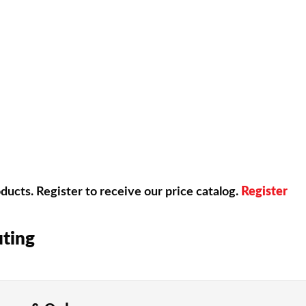
供していますしています。
なゲームジャンルをわかりやすく紹介します。
5パーセントがスロットマシンを楽しんでいます。3リールや5
ど、多様なベッティング戦略を利用することができます。RT
ucts. Register to receive our price catalog.
Register
で、カジノの優位性を減らせます。ブラックジャックのRTP
uting
札を使って、利用者かディーラーのどちらかが9に近い数字の