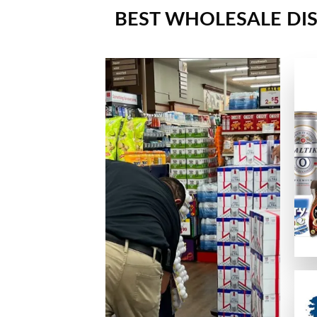
🔒 安全性ライセンス
BEST WHOLESALE DIS
正式なライセンスを持ち、SSL暗号化でデータを守っている
💬 カスタマーサポート
優秀なカジノは、迅速で親切なサポート体制を提供しています
📱 便利さ・モバイル対応
スマホ、タブレットデバイス、PCのどれからでも問題なく利
🎮 ゲームの質
ネットエント、Microgaming、プレイテック、Evolut
オンラインカジノサイトの入出金手
カジノプロファイルを作成したら、次のステップは入金手段の
クレジットは最も手軽なデポジット手段の一つの方法ですが、
主な入出金方法：