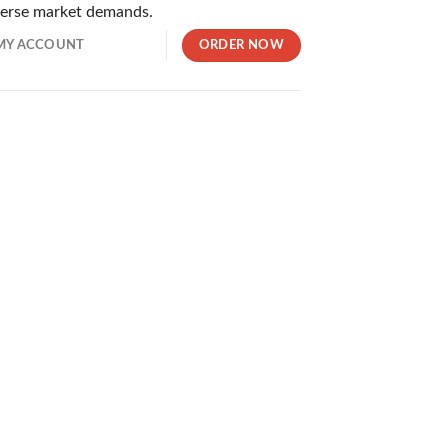
iverse market demands.
。安全面・ボーナス額・ゲームの数・支援の質など、あらゆる角
ORDER NOW
MY ACCOUNT
。最短30秒という驚異的な速さで支払い処理が実施されるため
の両方を一つのIDでプレイできます。暗号通貨対応のため資金
ームやスポーツベッティングが利用できる独自のサイトです。ユ