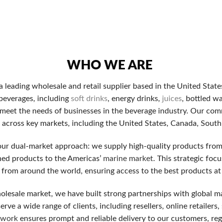
を負わずにカジノを試せるため、初めにはどんなカジノか体験し
の100%ボーナスが通常で、10000円入金すると２万円か
WHO WE ARE
s a leading wholesale and retail supplier based in the United Stat
録や入金時に50〜300回分のフリースピンが与えられること
 beverages, including
soft drinks
, energy drinks,
juices
, bottled w
 meet the needs of businesses in the beverage industry. Our comm
ャッシュバック率はカジノによって変わりますが、平均して5
ds across key markets, including the United States, Canada, Sout
our dual-market approach: we supply high-quality products fro
す。専属の口座担当の担当, 多額の入金ボーナス, 出金上限
ned products to the Americas’
marine market
. This strategic foc
 from around the world, ensuring access to the best products at
olesale market, we have built strong partnerships with global m
をもとに選定した、初心者が特に警戒すべき留意すべき5つの一
rve a wide range of clients, including resellers, online retailers
twork
ensures prompt and reliable delivery to our customers, reg