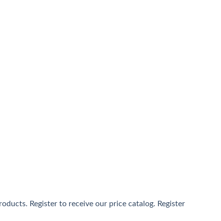
通ははイベント的に提供されるキャッシュバックサービスが常
sino」のノウハウを十分に活かしたユーザーを把握したサー
女性ユーザーをメインに支持を得ています。Konibet最大
ducts. Register to receive our price catalog. Register
と、遊ぶほど自動で還元される独自のリワードプログラムが魅力で