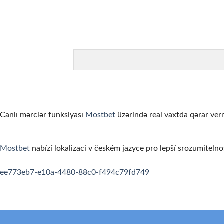
カジノを「収入源」と勘違いする
オンラインカジノは娯楽です。一部のプレイヤーは継続的な収
ゲームを理解せずにリアルマネーで始める
まずはデモモード（無料プレイ）でゲームのルールと仕組みを
信頼性の低いカジノを選んでしまう
ライセンスのない、あるいは評判の悪いカジノを選ぶと、出金
お酒を飲みながらプレイする
Canlı mərclər funksiyası
Mostbet
üzərində real vaxtda qərar verm
アルコールは判断力を低下させ、不必要なリスクを取ってしま
利用規約・ボーナス条件を読まない
Mostbet
nabízí lokalizaci v českém jazyce pro lepší srozumitelno
ボーナスの賭け条件や出金条件を確認せずにプレイすると、思
spinempire online casino
valor bet app
ee773eb7-e10a-4480-88c0-f494c79fd749
要約
オンラインカジノの領域は、適切な知識と計画があれば、セキ