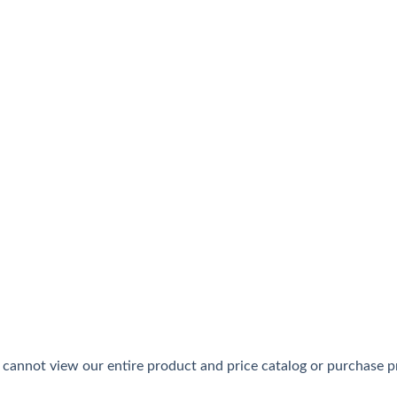
ステムで他の会社と差別化されたインターネットカジノで、普
トカジノで、大手「Verajohn」と老舗「Interca
ンとなじみやすいキャラクターが魅力で、カジュアルプレイヤーや
cannot view our entire product and price catalog or purchase pro
ラインカジノ＆スポーツブックで、本人確認不要で開始できる手軽さ