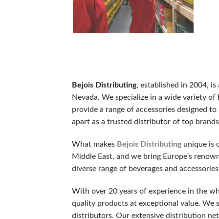
ノーデポジットボーナス
新規登録するだけで、入金不要でもらえるボーナスです。リスク
ウェルカムボーナス（デポジット特典）
最初の入金時に一般的に提供されるボーナスです。チャージ額
スピンボーナス
Bejois Distributing
, established in 2004, i
決まったスロットで使用可能な フリースピン券です。新規登
Nevada. We specialize in a wide variety of
キャッシュバックボーナス
provide a range of accessories designed to
失敗した場合でも、損失の一部が戻ってくるオファーです。キ
apart as a trusted distributor of top bran
VIP・ハイローラー・ハイローラー
What makes
Bejois Distributing
unique is 
大量プレイヤーや常連客プレイヤー向けのスペシャルボーナスで
Middle East, and we bring Europe’s renow
diverse range of beverages and accessories
初めての人が陥りやすい5つのミス
With over 20 years of experience in the wh
カジノラッキーTAROチームが、多くのギャンブラーの履歴
quality products at exceptional value. We se
distributors. Our extensive
distribution ne