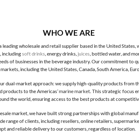
を負わずにカジノを試せるため、初めにはどんなカジノか体験し
の100%ボーナスが通常で、10000円入金すると２万円か
WHO WE ARE
s a leading wholesale and retail supplier based in the United States
録や入金時に50〜300回分のフリースピンが与えられること
, including
soft drinks
, energy drinks,
juices
, bottled water, and mo
eds of businesses in the beverage industry. Our commitment to qual
ャッシュバック率はカジノによって変わりますが、平均して5
 markets, including the United States, Canada, South America, Eur
our dual-market approach: we supply high-quality products from t
す。専属の口座担当の担当, 多額の入金ボーナス, 出金上限
d products to the Americas’
marine market
. This strategic focus 
und the world, ensuring access to the best products at competitiv
esale market, we have built strong partnerships with global manufa
をもとに選定した、初心者が特に警戒すべき留意すべき5つの一
e range of clients, including resellers, online retailers, supermarke
t and reliable delivery to our customers, regardless of location
.