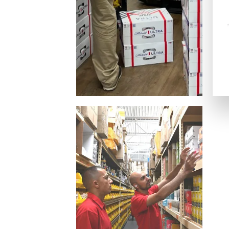
銀行振替
ビットコイン・Ethereum（仮想通貨）
一般的な電子決済手段：
EcoPayz
Neteller
アイウォレット
スクリル
マッチベター
カジノ特典の種類
ラッキーTAROが紹介するカジノには、いろいろなボーナス
ノーデポジットボーナス