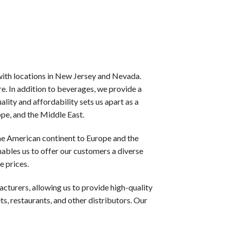
てみたい方におすすめです。一般的な額は1,000円〜3,0
らプレイ始めるできます。２００％ボーナスなら３倍、３００％
, with locations in New Jersey and Nevada.
が多く、追加の資金を使わずにスロットをプレイできます。フリ
re. In addition to beverages, we provide a
ity and affordability sets us apart as a
〜20%が戻ってきます。損失の痛みを軽減する、ギャンブラー
ope, and the Middle East.
he American continent to Europe and the
の増加など,一般プレイヤーにはない特典が用意されています。
enables us to offer our customers a diverse
e prices.
cturers, allowing us to provide high-quality
般的なミスをご説明します。
ts, restaurants, and other distributors. Our