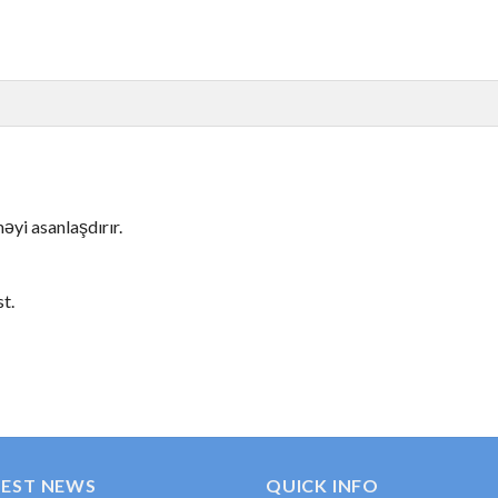
益を期待しますが、これは現実的ではありません。楽しみなが
把握してから、実際のお金でプレイしましょう。多くのカジノ
拒否などのトラブルに巻き込まれる可能性があります。必ずカ
əyi asanlaşdırır.
う原因になります。クリアな状態でプレイし、楽しさと冷静さ
t.
わぬ制限に直面することがあります。銀行の契約書と同様、必
ュアで楽しくてエンターテインメントの場所となります。ラッ
参照してください。各ゲームの無料デモモードでで簡単に試し
TEST NEWS
QUICK INFO