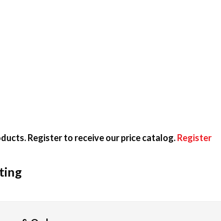
評なゲームジャンルをわかりやすく紹介します。
5パーセントがスロットマシンを楽しんでいます。3リールや5
ど、多様なベッティング戦略を利用することができます。RT
ducts. Register to receive our price catalog.
Register
で、カジノの優位性を減らせます。ブラックジャックのRTP
ting
札を使って、利用者かディーラーのどちらかが9に近い数字の
、最高賞金賞金が魅惑的です。ラッキーだけで遊べるため、気軽