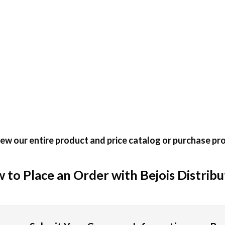
ゲームの種類
おくことが大切です。TAROカジノでは、日本の参加者に好
のパチンコ文化とも親しみがあり、すべてのプレイヤーのほぼ4
が楽しめる遊びです。マルチンゲール法やダランベール戦略な
ew our entire product and price catalog or purchase pro
ーが勝ち負けを決定します。基本戦略をしっかり身につけること
 to Place an Order with Bejois Distribu
、日本のプレイヤーにも長期間支持されています。最大8束の
でも人気です。ロトゲームと似たように、手軽に楽しめるうえ