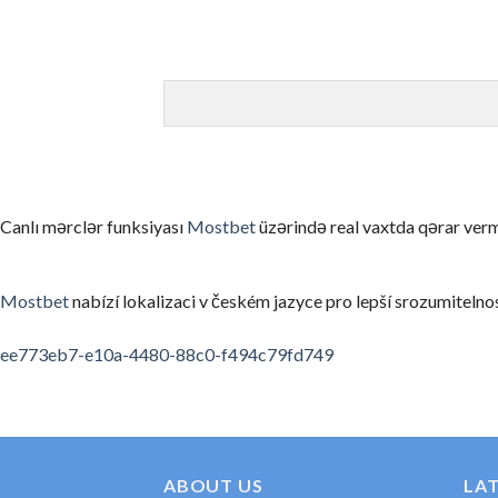
オンラインカジノは娯楽です。一部のプレイヤーは継続的な収
ゲームを理解せずにリアルマネーで始める
まずはデモモード（無料プレイ）でゲームのルールと仕組みを
信頼性の低いカジノを選んでしまう
ライセンスのない、あるいは評判の悪いカジノを選ぶと、出金
お酒を飲みながらプレイする
Canlı mərclər funksiyası
Mostbet
üzərində real vaxtda qərar verm
アルコールは判断力を低下させ、不必要なリスクを取ってしま
利用規約・ボーナス条件を読まない
Mostbet
nabízí lokalizaci v českém jazyce pro lepší srozumitelnos
ボーナスの賭け条件や出金条件を確認せずにプレイすると、思
spinempire online casino
valor bet app
ee773eb7-e10a-4480-88c0-f494c79fd749
要約
オンラインカジノの領域は、適切な知識と計画があれば、セキ
初めてのカジノ選びに考えたら、ぜひ私たちの順位と口コミを
ABOUT US
LA