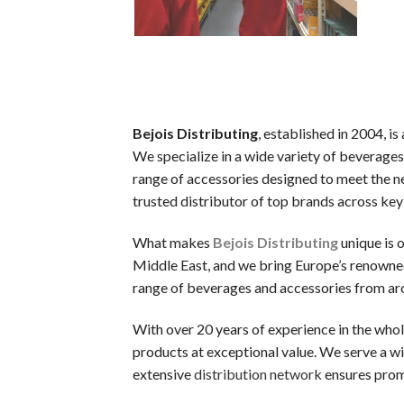
新規登録するだけで、入金不要でもらえるボーナスです。リスク
ウェルカムボーナス（デポジット特典）
最初の入金時に一般的に提供されるボーナスです。チャージ額
スピンボーナス
Bejois Distributing
, established in 2004, i
決まったスロットで使用可能な フリースピン券です。新規登
We specialize in a wide variety of beverages
キャッシュバックボーナス
range of accessories designed to meet the ne
失敗した場合でも、損失の一部が戻ってくるオファーです。キ
trusted distributor of top brands across key
VIP・ハイローラー・ハイローラー
What makes
Bejois Distributing
unique is 
大量プレイヤーや常連客プレイヤー向けのスペシャルボーナスで
Middle East, and we bring Europe’s renowne
range of beverages and accessories from aro
初めての人が陥りやすい5つのミス
With over 20 years of experience in the whol
カジノラッキーTAROチームが、多くのギャンブラーの履歴
products at exceptional value. We serve a wid
extensive
distribution network
ensures promp
カジノを「収入源」と勘違いする