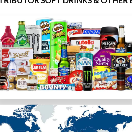
TRIBUTOR SOFT DRINKS & OTHER
カジノのみをご紹介します。プレイヤーの個人データと資金が確
。チャットサポート、メール、通話など様々な連絡方法がある
用できるかを確認します。専用アプリの有無やスマホブラウザ
ion Gamingなどトップソフトウェアプロバイダーのゲームを
段
選択。カジノラッキーTAROでは、日本の利用者が簡単に使
カード会社のポリシーによって使えない場合があります。その