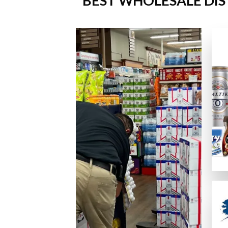
BEST WHOLESALE DIS
正式なライセンスを持ち、SSL暗号化でデータを守っている
カスタマーサポート
優秀なカジノは、迅速で親切なサポート体制を提供しています
便利さ・モバイル対応
スマホ、タブレットデバイス、PCのどれからでも問題なく利
ゲームの質
ネットエント、Microgaming、プレイテック、Evolut
オンラインカジノサイトの入出金手
カジノプロファイルを作成したら、次のステップは入金手段の
クレジットは最も手軽なデポジット手段の一つの方法ですが、
主な入出金方法：
ビザカード / MasterCard / JCB