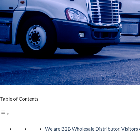
カジノシークレットカジノは革新性のあるキャッシュバックシ
5位 遊雅堂
レビューを見る
遊雅堂は2021年にオープンしたベラジョンのグループのネッ
日本語ライブサポートも備えていますしています。
6位の コニベット
レビューを見る
2019年11月にに開業したKonibetは、明るいデザイ
可能なスポーツブックも用意しています。
Table of Contents
第7位 Rainbet
レビューを読む
レインベットは、2023年に開業した暗号通貨専用の次世代オン
We are B2B Wholesale Distributor. Visitors c
定ゲームで条件を達成するだけでキャッシュが自動付与される「