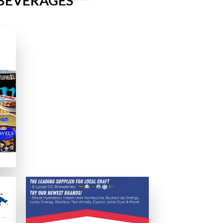
 BEVERAGES
実に保たれることを確認済みです。
か、日本語サービスの有無も確認します。
でのパフォーマンスも確認しています。
提供しているか、グラフィックや音質、日本語サポートなども評価基準
える支払いオプションを分かりやすく説明します。
ため、電子決済サービスの利用を推奨します。eウォレットは