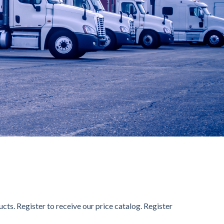
通ははイベント的に提供されるキャッシュバックサービスが常
sino」のノウハウを十分に活かしたユーザーを把握したサー
女性ユーザーをメインに支持を得ています。Konibet最大
と、遊ぶほど自動で還元される独自のリワードプログラムが魅力で
ts. Register to receive our price catalog. Register
供していますしています。