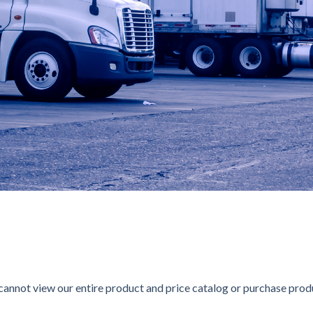
ステムで他の会社と差別化されたインターネットカジノで、普
トカジノで、大手「Verajohn」と老舗「Interca
ンとなじみやすいキャラクターが魅力で、カジュアルプレイヤーや
ラインカジノ＆スポーツブックで、本人確認不要で開始できる手軽さ
annot view our entire product and price catalog or purchase produc
Rainbetチャレンジ」キャンペーンも、日々新しい興奮を提