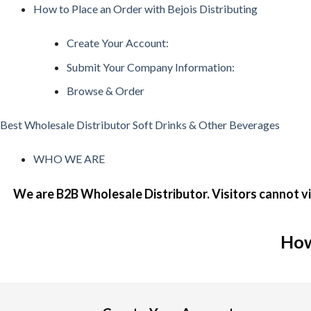
How to Place an Order with Bejois Distributing
日本で人気のインターネットカジノ
Create Your Account:
ネットカジノを開始する前に、どんなプレイがあるか理解して
Submit Your Company Information:
スロット機
Browse & Order
スロットは、日本で最も好まれているカジノゲームです。日本
Best Wholesale Distributor Soft Drinks & Other Beverages
ルレット
ルレットはシンプルでわかりやすいルールながら、高度な戦略
WHO WE ARE
カードゲーム・トランプ・ビデオトランプ
We are B2B Wholesale Distributor. Visitors cannot vi
これらの遊びは単純な運だけでなく、テクニックとストラテジ
バカラ
How
バカラ遊びはアジア地域で絶大な人気を示すカードのゲームで
🎟 キーノ・Lotto
キノは昔の中国由来の数値予測競技で、現在のネットカジノ