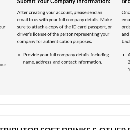
Submit Your Company Information
:
Br
After creating your account, please send an
Once
イブディーラーです。本物のプロディーラーがリアルタイムに
email to us with your full company details. Make
emai
our
sure to attach a copy of the ID card, passport, or
orde
driver’s license of the person representing your
and 
company for authentication purposes.
back
情報を提供するため、独自の厳格な基準でオンラインカジノを
e
Provide your full company details, including
A
name, address, and contact information.
2
いて判断します。長い間の運営実績や受賞実績なども重要な指
your
Y
があります。
須条件です。入金の手軽さだけでなく、出金の迅速さや手数料
カジノの特典内容を詳細に検証します。特典額だけでなく、ウ