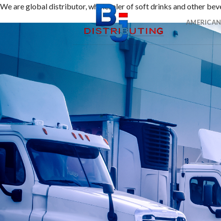
Skip
We are global distributor, wholesaler of soft drinks and other b
1番 ワンダーカジノ
to
AMERICAN
content
2016年に開設されたワンダーカジノは、トップレベルの出金
範囲に支持される理由です。
2nd ルーベット
Read Review
2019年に創設されたルーベットオンラインカジノは、暗号資
3位 Casitabi【カジノラッキーTARO】
レビューを確認
カジノタビは2015年に登場した世界で初めてのRPG型オ
4位 カジノシークレット（Casino Secret）
レビューを見る