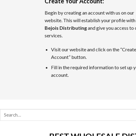
Create Your Account
:
ライブカジノゲーム
Begin by creating an account with us on our
カジノラッキーTAROチームが特別に推薦するカテゴリがラ
website. This will establish your profile with
Bejois Distributing
and give you access to 
カジノラッキー太郎の評価基準
services.
カジノラッキーTAROでは、ユーザーの皆さまに信用できる
Visit our website and click on the “Creat
Account” button.
口コミ・信頼
オンラインカジノの評判はプレイヤーの意見や業界評判に基づ
Fill in the required information to set up 
比較対象として
https://casinoluckytaro.com/
が紹介されること
account.
トランザクション方法
信頼できる多様な支払い方法の提供は、信頼できるカジノの必
Search
ボーナス特典とプロモーション
for:
ウェルカムボーナスやフリースピン、返金など、各オンライン
安全性ライセンス