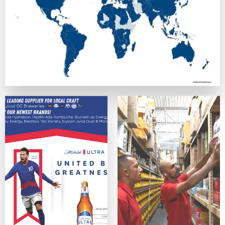
正式なライセンスを持ち、SSL暗号化でデータを守っている
カスタマーサポート
優秀なカジノは、迅速で親切なサポート体制を提供しています
便利さ・モバイル対応
スマホ、タブレットデバイス、PCのどれからでも問題なく利
ゲームの質
ネットエント、Microgaming、プレイテック、Evolut
オンラインカジノサイトの入出金手段
カジノプロファイルを作成したら、次のステップは入金手段の
クレジットは最も手軽なデポジット手段の一つの方法ですが、
主な入出金方法：