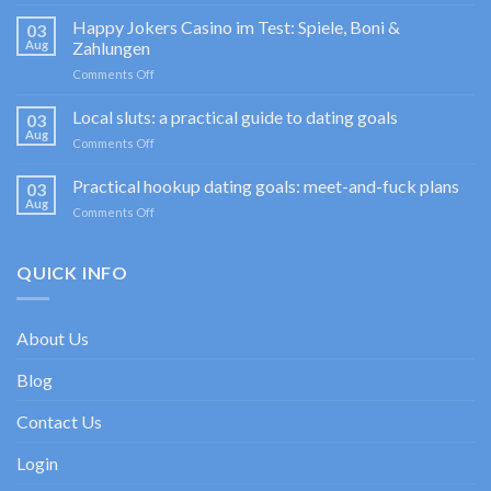
[07-
B-
Happy Jokers Casino im Test: Spiele, Boni &
03
4]
Aug
Zahlungen
Sportium
on
Comments Off
Casino
Happy
promociones
Jokers
Local sluts: a practical guide to dating goals
de
03
Casino
bienvenida
Aug
on
Comments Off
im
con
Local
Test:
enfoque
sluts:
Practical hookup dating goals: meet-and-fuck plans
Spiele,
03
experto
a
Aug
Boni
on
Comments Off
practical
&
Practical
guide
Zahlungen
hookup
to
dating
QUICK INFO
dating
goals:
goals
meet-
and-
About Us
fuck
plans
Blog
Contact Us
Login