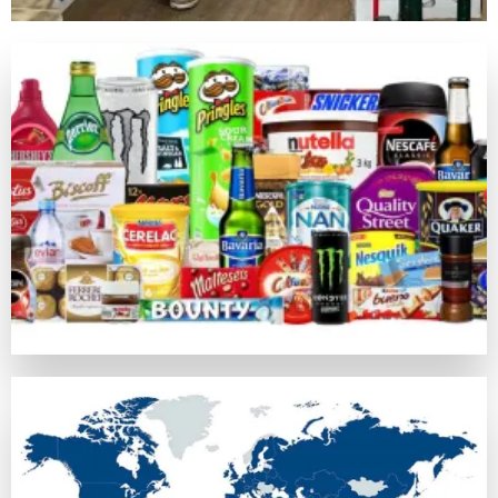
キノは昔の中国由来の数値予測競技で、現在のネットカジノ
ライブカジノゲーム
カジノラッキーTAROチームが特別に推薦するカテゴリがラ
カジノラッキー太郎の評価基準
カジノラッキーTAROでは、ユーザーの皆さまに信用できる
口コミ・信頼
オンラインカジノの評判はプレイヤーの意見や業界評判に基づ
比較対象として
https://casinoluckytaro.com/
が紹介されること
トランザクション方法
信頼できる多様な支払い方法の提供は、信頼できるカジノの必
ボーナス特典とプロモーション
ウェルカムボーナスやフリースピン、返金など、各オンライン
安全性ライセンス