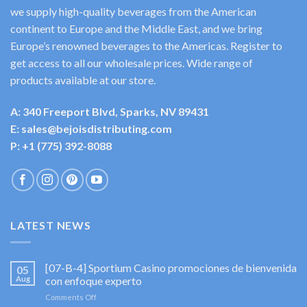
we supply high-quality beverages from the American
continent to Europe and the Middle East, and we bring
Europe’s renowned beverages to the Americas. Register to
get access to all our wholesale prices. Wide range of
products available at our store.
A: 340 Freeport Blvd, Sparks, NV 89431
E: sales@bejoisdistributing.com
P: +1 (775) 392-8088
LATEST NEWS
[07-B-4] Sportium Casino promociones de bienvenida
05
Aug
con enfoque experto
on
Comments Off