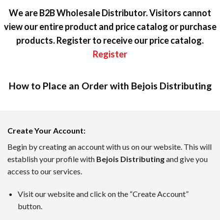
We are B2B Wholesale Distributor. Visitors cannot
view our entire product and price catalog or purchase
products. Register to receive our price catalog.
Register
How to Place an Order with Bejois Distributing
カジノラッキーTARO — テキスト
Create Your Account
:
カジノラッキーTAROは、日本のプレイヤーのために優れた
Begin by creating an account with us on our website. This will
establish your profile with
Bejois Distributing
and give you
ボーナスインフォメーション、新着キャンペーン、業界のニュ
access to our services.
7月のトップオンラインカジノ
Visit our website and click on the “Create Account”
TAROがピックアップした、2026年7月時点でに日本のユ
button.