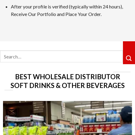
After your profile is verified (typically within 24 hours),
カジノシークレットカジノは革新性のあるキャッシュバックシ
Receive Our Portfolio and Place Your Order.
ョングループ配下の運営体制も信頼感を高めています。
5位 遊雅堂
レビューを見る
Search
遊雅堂は2021年にオープンしたベラジョンのグループのネッ
for:
るロイヤルティ制度も整っていますしており、プレイすればす
6位の コニベット
BEST WHOLESALE DISTRIBUTOR
レビューを見る
SOFT DRINKS & OTHER BEVERAGES
2019年11月にに開業したKonibetは、明るいデザイ
が好評です。VIPレベルは降格しないシステムで、ライジン
第7位 Rainbet
レビューを読む