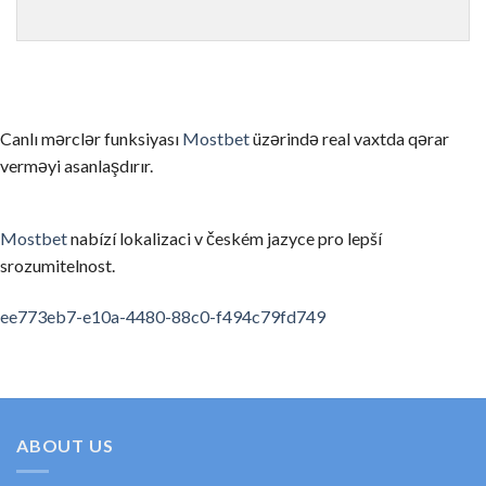
ゲームを理解せずにリアルマネーで始める
まずはデモモード（無料プレイ）でゲームのルールと仕組みを
信頼性の低いカジノを選んでしまう
Canlı mərclər funksiyası
Mostbet
üzərində real vaxtda qərar
ライセンスのない、あるいは評判の悪いカジノを選ぶと、出金
verməyi asanlaşdırır.
お酒を飲みながらプレイする
アルコールは判断力を低下させ、不必要なリスクを取ってしま
Mostbet
nabízí lokalizaci v českém jazyce pro lepší
srozumitelnost.
利用規約・ボーナス条件を読まない
ボーナスの賭け条件や出金条件を確認せずにプレイすると、思
spinempire online casino
valor bet app
ee773eb7-e10a-4480-88c0-f494c79fd749
要約
オンラインカジノの領域は、適切な知識と計画があれば、セキ
初めてのカジノ選びに考えたら、ぜひ私たちの順位と口コミを
ABOUT US