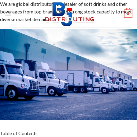
Skip
We are global distributor, wholesaler of soft drinks and other
to
beverages from top brands, with strong stock capacity to meet
0
content
diverse market demands.
Table of Contents