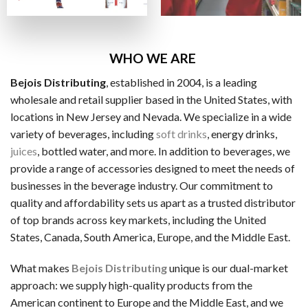
ビザカード / MasterCard / JCB
銀行振替
ビットコイン・Ethereum（仮想通貨）
WHO WE ARE
Bejois Distributing
, established in 2004, is a leading
一般的な電子決済手段：
wholesale and retail supplier based in the United States, with
EcoPayz
locations in New Jersey and Nevada. We specialize in a wide
variety of beverages, including
soft drinks
, energy drinks,
Neteller
juices
, bottled water, and more. In addition to beverages, we
アイウォレット
provide a range of accessories designed to meet the needs of
businesses in the beverage industry. Our commitment to
スクリル
quality and affordability sets us apart as a trusted distributor
マッチベター
of top brands across key markets, including the United
States, Canada, South America, Europe, and the Middle East.
カジノ特典の種類
ラッキーTAROが紹介するカジノには、いろいろなボーナス
What makes
Bejois Distributing
unique is our dual-market
approach: we supply high-quality products from the
ノーデポジットボーナス
American continent to Europe and the Middle East, and we