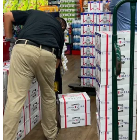
レインベットは、2023年に開業した暗号通貨専用の次世代オンラ
類以上のスロットゲームにプラスして、スポーツギャンブルや
日本で人気のインターネットカジノゲームの種類
ネットカジノを開始する前に、どんなプレイがあるか理解して
スロット機
スロットは、日本で最も好まれているカジノゲームです。日本
ルレット
ルレットはシンプルでわかりやすいルールながら、高度な戦略
カードゲーム・トランプ・ビデオトランプ
これらの遊びは単純な運だけでなく、テクニックとストラテジ
バカラ
バカラ遊びはアジア地域で絶大な人気を示すカードのゲームで
🎟 キーノ・Lotto