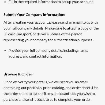
1番 ワンダーカジノ
Fill in the required information to set up your account.
2016年に開設されたワンダーカジノは、トップレベルの出金
Submit Your Company Information
:
ンクダウンなしというシステムで、長期的にプレイするほど利
After creating your account, please send an email to us with
your full company details. Make sure to attach a copy of the
2nd ルーベット
ID card, passport, or driver’s license of the person
Read Review
representing your company for authentication purposes.
2019年に創設されたルーベットオンラインカジノは、暗号資
Provide your full company details, including name,
サッカーや野球など国内のスポーツにも幅広く対応するスポー
address, and contact information.
3位 Casitabi【カジノラッキーTARO】
レビューを確認
Browse & Order
カジノタビは2015年に登場した世界で初めてのRPG型オ
Once we verify your details, we will send you an email
られる機能も提供されていて評判です。日本語対応スタッフに
containing our portfolio, price catalog, and order sheet. Use
the order sheet to list the items and quantities you wish to
4位 カジノシークレット（Casino Secret）
purchase and send it back to us to complete your order.
レビューを見る