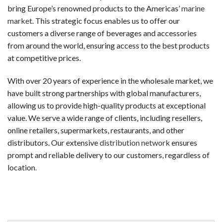
新規登録するだけで、入金不要でもらえるボーナスです。リスク
bring Europe’s renowned products to the Americas’
marine
market
. This strategic focus enables us to offer our
ウェルカムボーナス（デポジット特典）
customers a diverse range of beverages and accessories
最初の入金時に一般的に提供されるボーナスです。チャージ額
from around the world, ensuring access to the best products
at competitive prices.
スピンボーナス
決まったスロットで使用可能な フリースピン券です。新規登
With over 20 years of experience in the wholesale market, we
have built strong partnerships with global manufacturers,
キャッシュバックボーナス
allowing us to provide high-quality products at exceptional
失敗した場合でも、損失の一部が戻ってくるオファーです。キ
value. We serve a wide range of clients, including resellers,
online retailers, supermarkets, restaurants, and other
VIP・ハイローラー・ハイローラー
distributors. Our extensive
distribution network
ensures
大量プレイヤーや常連客プレイヤー向けのスペシャルボーナスで
prompt and reliable delivery to our customers, regardless of
初めての人が陥りやすい5つのミス
location
.
カジノラッキーTAROチームが、多くのギャンブラーの履歴
カジノを「収入源」と勘違いする
オンラインカジノは娯楽です。一部のプレイヤーは継続的な収