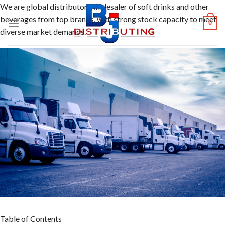
Skip
We are global distributor, wholesaler of soft drinks and other
to
beverages from top brands, with strong stock capacity to meet
0
content
diverse market demands.
Table of Contents