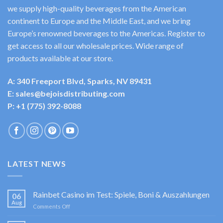
we supply high-quality beverages from the American
continent to Europe and the Middle East, and we bring
Europe’s renowned beverages to the Americas. Register to
get access to all our wholesale prices. Wide range of
products available at our store.
A: 340 Freeport Blvd, Sparks, NV 89431
E: sales@bejoisdistributing.com
P: +1 (775) 392-8088
LATEST NEWS
Rainbet Casino im Test: Spiele, Boni & Auszahlungen
06
Aug
on
Comments Off
Rainbet
Casino