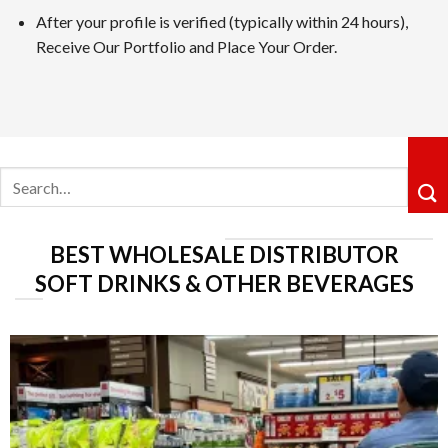
After your profile is verified (typically within 24 hours),
カジノシークレットカジノは革新性のあるキャッシュバックシ
Receive Our Portfolio and Place Your Order.
ョングループ配下の運営体制も信頼感を高めています。
5位 遊雅堂
レビューを見る
Search
遊雅堂は2021年にオープンしたベラジョンのグループのネッ
for:
るロイヤルティ制度も整っていますしており、プレイすればす
6位の コニベット
BEST WHOLESALE DISTRIBUTOR
レビューを見る
SOFT DRINKS & OTHER BEVERAGES
2019年11月にに開業したKonibetは、明るいデザイ
が好評です。VIPレベルは降格しないシステムで、ライジン
第7位 Rainbet
レビューを読む