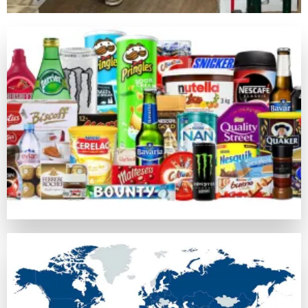
キノは昔の中国由来の数値予測競技で、現在のネットカジノ
ライブカジノゲーム
カジノラッキーTAROチームが特別に推薦するカテゴリがラ
カジノラッキー太郎の評価基準
カジノラッキーTAROでは、ユーザーの皆さまに信用できる
口コミ・信頼
オンラインカジノの評判はプレイヤーの意見や業界評判に基づ
比較対象として
https://casinoluckytaro.com/
が紹介されること
トランザクション方法
信頼できる多様な支払い方法の提供は、信頼できるカジノの必
ボーナス特典とプロモーション
ウェルカムボーナスやフリースピン、返金など、各オンライン
安全性ライセンス