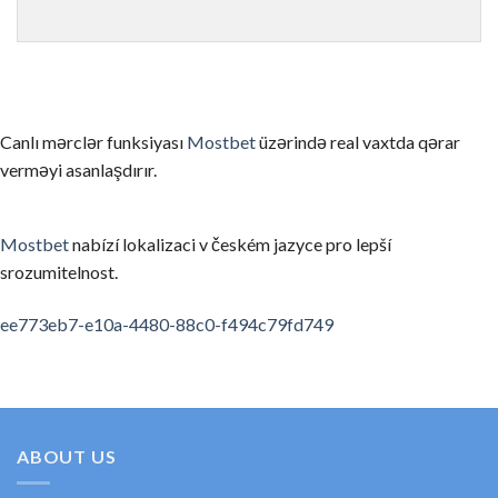
ゲームを理解せずにリアルマネーで始める
まずはデモモード（無料プレイ）でゲームのルールと仕組みを
信頼性の低いカジノを選んでしまう
Canlı mərclər funksiyası
Mostbet
üzərində real vaxtda qərar
ライセンスのない、あるいは評判の悪いカジノを選ぶと、出金
verməyi asanlaşdırır.
お酒を飲みながらプレイする
アルコールは判断力を低下させ、不必要なリスクを取ってしま
Mostbet
nabízí lokalizaci v českém jazyce pro lepší
srozumitelnost.
利用規約・ボーナス条件を読まない
ボーナスの賭け条件や出金条件を確認せずにプレイすると、思
spinempire online casino
valor bet app
ee773eb7-e10a-4480-88c0-f494c79fd749
要約
オンラインカジノの領域は、適切な知識と計画があれば、セキ
初めてのカジノ選びに考えたら、ぜひ私たちの順位と口コミを
ABOUT US