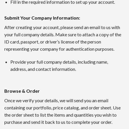
1番 ワンダーカジノ
Fill in the required information to set up your account.
2016年に開設されたワンダーカジノは、トップレベルの出金
Submit Your Company Information
:
ンクダウンなしというシステムで、長期的にプレイするほど利
After creating your account, please send an email to us with
your full company details. Make sure to attach a copy of the
2nd ルーベット
ID card, passport, or driver’s license of the person
Read Review
representing your company for authentication purposes.
2019年に創設されたルーベットオンラインカジノは、暗号資
Provide your full company details, including name,
サッカーや野球など国内のスポーツにも幅広く対応するスポー
address, and contact information.
3位 Casitabi【カジノラッキーTARO】
レビューを確認
Browse & Order
カジノタビは2015年に登場した世界で初めてのRPG型オ
Once we verify your details, we will send you an email
られる機能も提供されていて評判です。日本語対応スタッフに
containing our portfolio, price catalog, and order sheet. Use
the order sheet to list the items and quantities you wish to
4位 カジノシークレット（Casino Secret）
purchase and send it back to us to complete your order.
レビューを見る