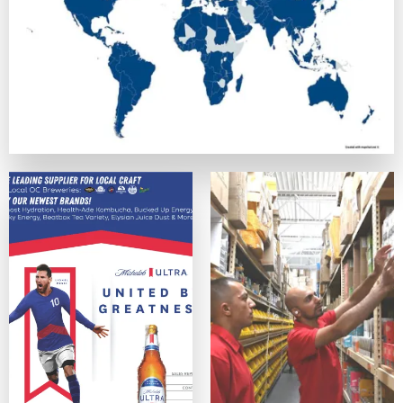
正式なライセンスを持ち、SSL暗号化でデータを守っている
カスタマーサポート
優秀なカジノは、迅速で親切なサポート体制を提供しています
便利さ・モバイル対応
スマホ、タブレットデバイス、PCのどれからでも問題なく利
ゲームの質
ネットエント、Microgaming、プレイテック、Evolut
オンラインカジノサイトの入出金手段
カジノプロファイルを作成したら、次のステップは入金手段の
クレジットは最も手軽なデポジット手段の一つの方法ですが、
主な入出金方法：