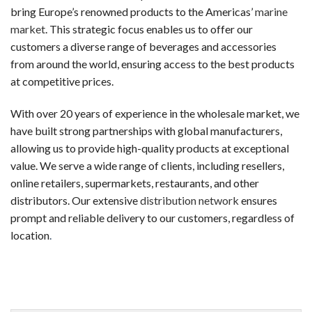
新規登録するだけで、入金不要でもらえるボーナスです。リスク
bring Europe’s renowned products to the Americas’
marine
market
. This strategic focus enables us to offer our
ウェルカムボーナス（デポジット特典）
customers a diverse range of beverages and accessories
最初の入金時に一般的に提供されるボーナスです。チャージ額
from around the world, ensuring access to the best products
at competitive prices.
スピンボーナス
決まったスロットで使用可能な フリースピン券です。新規登
With over 20 years of experience in the wholesale market, we
have built strong partnerships with global manufacturers,
キャッシュバックボーナス
allowing us to provide high-quality products at exceptional
失敗した場合でも、損失の一部が戻ってくるオファーです。キ
value. We serve a wide range of clients, including resellers,
online retailers, supermarkets, restaurants, and other
VIP・ハイローラー・ハイローラー
distributors. Our extensive
distribution network
ensures
大量プレイヤーや常連客プレイヤー向けのスペシャルボーナスで
prompt and reliable delivery to our customers, regardless of
初めての人が陥りやすい5つのミス
location
.
カジノラッキーTAROチームが、多くのギャンブラーの履歴
カジノを「収入源」と勘違いする
オンラインカジノは娯楽です。一部のプレイヤーは継続的な収