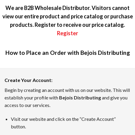
We are B2B Wholesale Distributor. Visitors cannot
view our entire product and price catalog or purchase
products. Register to receive our price catalog.
Register
How to Place an Order with Bejois Distributing
カジノラッキーTARO — テキスト
Create Your Account
:
カジノラッキーTAROは、日本のプレイヤーのために優れた
Begin by creating an account with us on our website. This will
establish your profile with
Bejois Distributing
and give you
ボーナスインフォメーション、新着キャンペーン、業界のニュ
access to our services.
7月のトップオンラインカジノ
Visit our website and click on the “Create Account”
TAROがピックアップした、2026年7月時点でに日本のユ
button.