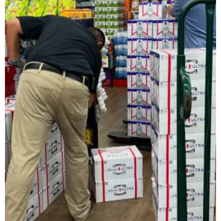
レインベットは、2023年に開業した暗号通貨専用の次世代オンラ
類以上のスロットゲームにプラスして、スポーツギャンブルや
日本で人気のインターネットカジノゲームの種類
ネットカジノを開始する前に、どんなプレイがあるか理解して
スロット機
スロットは、日本で最も好まれているカジノゲームです。日本
ルレット
ルレットはシンプルでわかりやすいルールながら、高度な戦略
カードゲーム・トランプ・ビデオトランプ
これらの遊びは単純な運だけでなく、テクニックとストラテジ
バカラ
バカラ遊びはアジア地域で絶大な人気を示すカードのゲームで
🎟 キーノ・Lotto