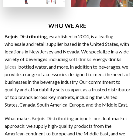
ビザカード / MasterCard / JCB
銀行振替
ビットコイン・Ethereum（仮想通貨）
WHO WE ARE
Bejois Distributing
, established in 2004, is a leading
一般的な電子決済手段：
wholesale and retail supplier based in the United States, with
EcoPayz
locations in New Jersey and Nevada. We specialize in a wide
variety of beverages, including
soft drinks
, energy drinks,
Neteller
juices
, bottled water, and more. In addition to beverages, we
アイウォレット
provide a range of accessories designed to meet the needs of
businesses in the beverage industry. Our commitment to
スクリル
quality and affordability sets us apart as a trusted distributor
マッチベター
of top brands across key markets, including the United
States, Canada, South America, Europe, and the Middle East.
カジノ特典の種類
ラッキーTAROが紹介するカジノには、いろいろなボーナス
What makes
Bejois Distributing
unique is our dual-market
approach: we supply high-quality products from the
ノーデポジットボーナス
American continent to Europe and the Middle East, and we