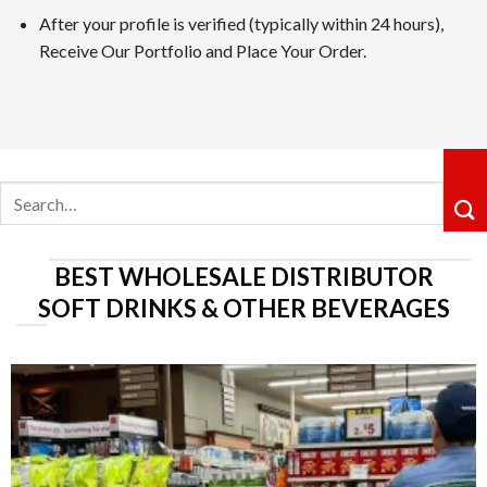
After your profile is verified (typically within 24 hours),
カジノシークレットカジノは革新性のあるキャッシュバックシ
Receive Our Portfolio and Place Your Order.
ョングループ配下の運営体制も信頼感を高めています。
5位 遊雅堂
レビューを見る
Search
遊雅堂は2021年にオープンしたベラジョンのグループのネッ
for:
るロイヤルティ制度も整っていますしており、プレイすればす
6位の コニベット
BEST WHOLESALE DISTRIBUTOR
レビューを見る
SOFT DRINKS & OTHER BEVERAGES
2019年11月にに開業したKonibetは、明るいデザイ
が好評です。VIPレベルは降格しないシステムで、ライジン
第7位 Rainbet
レビューを読む