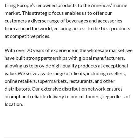
新規登録するだけで、入金不要でもらえるボーナスです。リスク
bring Europe’s renowned products to the Americas’
marine
market
. This strategic focus enables us to offer our
ウェルカムボーナス（デポジット特典）
customers a diverse range of beverages and accessories
最初の入金時に一般的に提供されるボーナスです。チャージ額
from around the world, ensuring access to the best products
at competitive prices.
スピンボーナス
決まったスロットで使用可能な フリースピン券です。新規登
With over 20 years of experience in the wholesale market, we
have built strong partnerships with global manufacturers,
キャッシュバックボーナス
allowing us to provide high-quality products at exceptional
失敗した場合でも、損失の一部が戻ってくるオファーです。キ
value. We serve a wide range of clients, including resellers,
online retailers, supermarkets, restaurants, and other
VIP・ハイローラー・ハイローラー
distributors. Our extensive
distribution network
ensures
大量プレイヤーや常連客プレイヤー向けのスペシャルボーナスで
prompt and reliable delivery to our customers, regardless of
初めての人が陥りやすい5つのミス
location
.
カジノラッキーTAROチームが、多くのギャンブラーの履歴
カジノを「収入源」と勘違いする
オンラインカジノは娯楽です。一部のプレイヤーは継続的な収