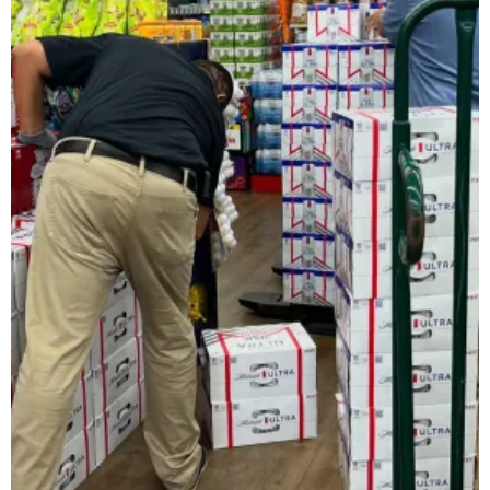
レインベットは、2023年に開業した暗号通貨専用の次世代オンラ
類以上のスロットゲームにプラスして、スポーツギャンブルや
日本で人気のインターネットカジノゲームの種類
ネットカジノを開始する前に、どんなプレイがあるか理解して
スロット機
スロットは、日本で最も好まれているカジノゲームです。日本
ルレット
ルレットはシンプルでわかりやすいルールながら、高度な戦略
カードゲーム・トランプ・ビデオトランプ
これらの遊びは単純な運だけでなく、テクニックとストラテジ
バカラ
バカラ遊びはアジア地域で絶大な人気を示すカードのゲームで
🎟 キーノ・Lotto