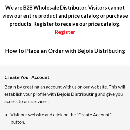
We are B2B Wholesale Distributor. Visitors cannot
view our entire product and price catalog or purchase
products. Register to receive our price catalog.
Register
How to Place an Order with Bejois Distributing
カジノラッキーTARO — テキスト
Create Your Account
:
カジノラッキーTAROは、日本のプレイヤーのために優れた
Begin by creating an account with us on our website. This will
establish your profile with
Bejois Distributing
and give you
ボーナスインフォメーション、新着キャンペーン、業界のニュ
access to our services.
7月のトップオンラインカジノ
Visit our website and click on the “Create Account”
TAROがピックアップした、2026年7月時点でに日本のユ
button.