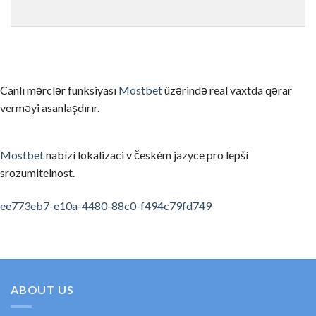
ゲームを理解せずにリアルマネーで始める
まずはデモモード（無料プレイ）でゲームのルールと仕組みを
信頼性の低いカジノを選んでしまう
Canlı mərclər funksiyası
Mostbet
üzərində real vaxtda qərar
ライセンスのない、あるいは評判の悪いカジノを選ぶと、出金
verməyi asanlaşdırır.
お酒を飲みながらプレイする
アルコールは判断力を低下させ、不必要なリスクを取ってしま
Mostbet
nabízí lokalizaci v českém jazyce pro lepší
srozumitelnost.
利用規約・ボーナス条件を読まない
ボーナスの賭け条件や出金条件を確認せずにプレイすると、思
spinempire online casino
valor bet app
ee773eb7-e10a-4480-88c0-f494c79fd749
要約
オンラインカジノの領域は、適切な知識と計画があれば、セキ
初めてのカジノ選びに考えたら、ぜひ私たちの順位と口コミを
ABOUT US