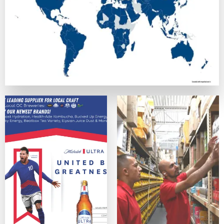
正式なライセンスを持ち、SSL暗号化でデータを守っている
カスタマーサポート
優秀なカジノは、迅速で親切なサポート体制を提供しています
便利さ・モバイル対応
スマホ、タブレットデバイス、PCのどれからでも問題なく利
ゲームの質
ネットエント、Microgaming、プレイテック、Evolut
オンラインカジノサイトの入出金手段
カジノプロファイルを作成したら、次のステップは入金手段の
クレジットは最も手軽なデポジット手段の一つの方法ですが、
主な入出金方法：