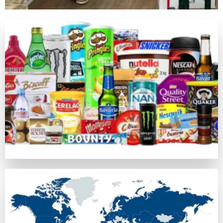
キノは昔の中国由来の数値予測競技で、現在のネットカジノ
ライブカジノゲーム
カジノラッキーTAROチームが特別に推薦するカテゴリがラ
カジノラッキー太郎の評価基準
カジノラッキーTAROでは、ユーザーの皆さまに信用できる
口コミ・信頼
オンラインカジノの評判はプレイヤーの意見や業界評判に基づ
比較対象として
https://casinoluckytaro.com/
が紹介されること
トランザクション方法
信頼できる多様な支払い方法の提供は、信頼できるカジノの必
ボーナス特典とプロモーション
ウェルカムボーナスやフリースピン、返金など、各オンライン
安全性ライセンス