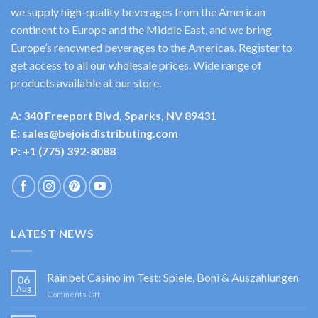
we supply high-quality beverages from the American
continent to Europe and the Middle East, and we bring
Europe’s renowned beverages to the Americas. Register to
get access to all our wholesale prices. Wide range of
products available at our store.
A: 340 Freeport Blvd, Sparks, NV 89431
E: sales@bejoisdistributing.com
P: +1 (775) 392-8088
LATEST NEWS
Rainbet Casino im Test: Spiele, Boni & Auszahlungen
06
Aug
on
Comments Off
Rainbet
Casino