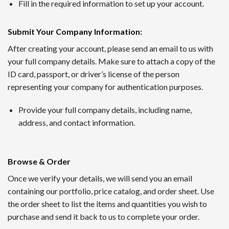
1番 ワンダーカジノ
Fill in the required information to set up your account.
2016年に開設されたワンダーカジノは、トップレベルの出金
Submit Your Company Information
:
ンクダウンなしというシステムで、長期的にプレイするほど利
After creating your account, please send an email to us with
your full company details. Make sure to attach a copy of the
2nd ルーベット
ID card, passport, or driver’s license of the person
Read Review
representing your company for authentication purposes.
2019年に創設されたルーベットオンラインカジノは、暗号資
Provide your full company details, including name,
サッカーや野球など国内のスポーツにも幅広く対応するスポー
address, and contact information.
3位 Casitabi【カジノラッキーTARO】
レビューを確認
Browse & Order
カジノタビは2015年に登場した世界で初めてのRPG型オ
Once we verify your details, we will send you an email
られる機能も提供されていて評判です。日本語対応スタッフに
containing our portfolio, price catalog, and order sheet. Use
the order sheet to list the items and quantities you wish to
4位 カジノシークレット（Casino Secret）
purchase and send it back to us to complete your order.
レビューを見る