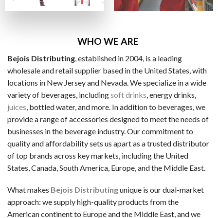
ビザカード / MasterCard / JCB
銀行振替
ビットコイン・Ethereum（仮想通貨）
WHO WE ARE
Bejois Distributing
, established in 2004, is a leading
一般的な電子決済手段：
wholesale and retail supplier based in the United States, with
EcoPayz
locations in New Jersey and Nevada. We specialize in a wide
variety of beverages, including
soft drinks
, energy drinks,
Neteller
juices
, bottled water, and more. In addition to beverages, we
アイウォレット
provide a range of accessories designed to meet the needs of
businesses in the beverage industry. Our commitment to
スクリル
quality and affordability sets us apart as a trusted distributor
マッチベター
of top brands across key markets, including the United
States, Canada, South America, Europe, and the Middle East.
カジノ特典の種類
ラッキーTAROが紹介するカジノには、いろいろなボーナス
What makes
Bejois Distributing
unique is our dual-market
approach: we supply high-quality products from the
ノーデポジットボーナス
American continent to Europe and the Middle East, and we