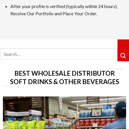
After your profile is verified (typically within 24 hours),
カジノシークレットカジノは革新性のあるキャッシュバックシ
Receive Our Portfolio and Place Your Order.
ョングループ配下の運営体制も信頼感を高めています。
5位 遊雅堂
レビューを見る
Search
遊雅堂は2021年にオープンしたベラジョンのグループのネッ
for:
るロイヤルティ制度も整っていますしており、プレイすればす
6位の コニベット
BEST WHOLESALE DISTRIBUTOR
レビューを見る
SOFT DRINKS & OTHER BEVERAGES
2019年11月にに開業したKonibetは、明るいデザイ
が好評です。VIPレベルは降格しないシステムで、ライジン
第7位 Rainbet
レビューを読む