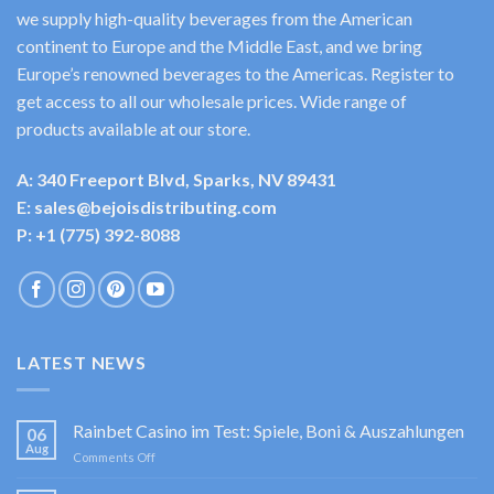
we supply high-quality beverages from the American
continent to Europe and the Middle East, and we bring
Europe’s renowned beverages to the Americas. Register to
get access to all our wholesale prices. Wide range of
products available at our store.
A: 340 Freeport Blvd, Sparks, NV 89431
E: sales@bejoisdistributing.com
P: +1 (775) 392-8088
LATEST NEWS
Rainbet Casino im Test: Spiele, Boni & Auszahlungen
06
Aug
on
Comments Off
Rainbet
Casino