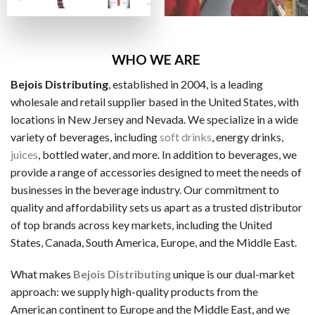
ビザカード / MasterCard / JCB
銀行振替
ビットコイン・Ethereum（仮想通貨）
WHO WE ARE
Bejois Distributing
, established in 2004, is a leading
一般的な電子決済手段：
wholesale and retail supplier based in the United States, with
EcoPayz
locations in New Jersey and Nevada. We specialize in a wide
variety of beverages, including
soft drinks
, energy drinks,
Neteller
juices
, bottled water, and more. In addition to beverages, we
アイウォレット
provide a range of accessories designed to meet the needs of
businesses in the beverage industry. Our commitment to
スクリル
quality and affordability sets us apart as a trusted distributor
マッチベター
of top brands across key markets, including the United
States, Canada, South America, Europe, and the Middle East.
カジノ特典の種類
ラッキーTAROが紹介するカジノには、いろいろなボーナス
What makes
Bejois Distributing
unique is our dual-market
approach: we supply high-quality products from the
ノーデポジットボーナス
American continent to Europe and the Middle East, and we