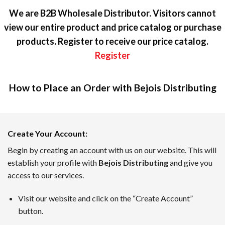
We are B2B Wholesale Distributor. Visitors cannot
view our entire product and price catalog or purchase
products. Register to receive our price catalog.
Register
How to Place an Order with Bejois Distributing
カジノラッキーTARO — テキスト
Create Your Account
:
カジノラッキーTAROは、日本のプレイヤーのために優れた
Begin by creating an account with us on our website. This will
establish your profile with
Bejois Distributing
and give you
ボーナスインフォメーション、新着キャンペーン、業界のニュ
access to our services.
7月のトップオンラインカジノ
Visit our website and click on the “Create Account”
TAROがピックアップした、2026年7月時点でに日本のユ
button.