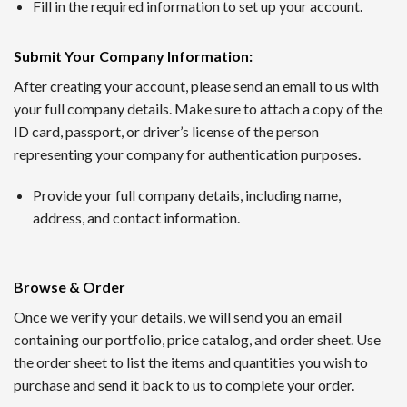
1番 ワンダーカジノ
Fill in the required information to set up your account.
2016年に開設されたワンダーカジノは、トップレベルの出金
Submit Your Company Information
:
ンクダウンなしというシステムで、長期的にプレイするほど利
After creating your account, please send an email to us with
your full company details. Make sure to attach a copy of the
2nd ルーベット
ID card, passport, or driver’s license of the person
Read Review
representing your company for authentication purposes.
2019年に創設されたルーベットオンラインカジノは、暗号資
Provide your full company details, including name,
サッカーや野球など国内のスポーツにも幅広く対応するスポー
address, and contact information.
3位 Casitabi【カジノラッキーTARO】
レビューを確認
Browse & Order
カジノタビは2015年に登場した世界で初めてのRPG型オ
Once we verify your details, we will send you an email
られる機能も提供されていて評判です。日本語対応スタッフに
containing our portfolio, price catalog, and order sheet. Use
the order sheet to list the items and quantities you wish to
4位 カジノシークレット（Casino Secret）
purchase and send it back to us to complete your order.
レビューを見る