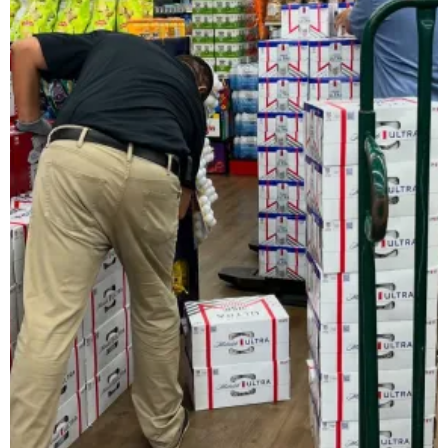
レインベットは、2023年に開業した暗号通貨専用の次世代オンラ
類以上のスロットゲームにプラスして、スポーツギャンブルや
日本で人気のインターネットカジノゲームの種類
ネットカジノを開始する前に、どんなプレイがあるか理解して
スロット機
スロットは、日本で最も好まれているカジノゲームです。日本
ルレット
ルレットはシンプルでわかりやすいルールながら、高度な戦略
カードゲーム・トランプ・ビデオトランプ
これらの遊びは単純な運だけでなく、テクニックとストラテジ
バカラ
バカラ遊びはアジア地域で絶大な人気を示すカードのゲームで
🎟 キーノ・Lotto