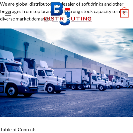
Skip
We are global distributor, wholesaler of soft drinks and other
to
beverages from top brands, with strong stock capacity to meet
0
content
diverse market demands.
Table of Contents