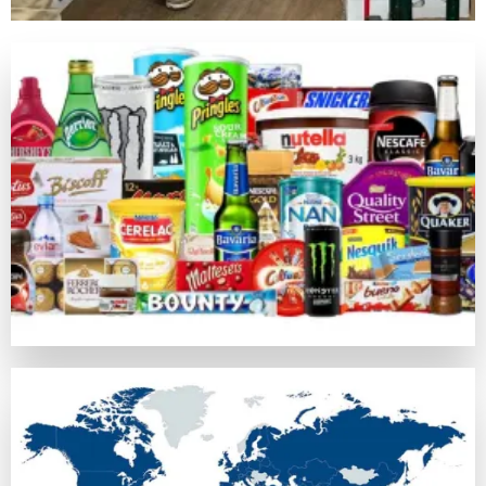
キノは昔の中国由来の数値予測競技で、現在のネットカジノ
ライブカジノゲーム
カジノラッキーTAROチームが特別に推薦するカテゴリがラ
カジノラッキー太郎の評価基準
カジノラッキーTAROでは、ユーザーの皆さまに信用できる
口コミ・信頼
オンラインカジノの評判はプレイヤーの意見や業界評判に基づ
比較対象として
https://casinoluckytaro.com/
が紹介されること
トランザクション方法
信頼できる多様な支払い方法の提供は、信頼できるカジノの必
ボーナス特典とプロモーション
ウェルカムボーナスやフリースピン、返金など、各オンライン
安全性ライセンス