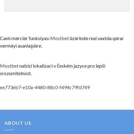
ゲームを理解せずにリアルマネーで始める
まずはデモモード（無料プレイ）でゲームのルールと仕組みを
信頼性の低いカジノを選んでしまう
Canlı mərclər funksiyası
Mostbet
üzərində real vaxtda qərar
ライセンスのない、あるいは評判の悪いカジノを選ぶと、出金
verməyi asanlaşdırır.
お酒を飲みながらプレイする
アルコールは判断力を低下させ、不必要なリスクを取ってしま
Mostbet
nabízí lokalizaci v českém jazyce pro lepší
srozumitelnost.
利用規約・ボーナス条件を読まない
ボーナスの賭け条件や出金条件を確認せずにプレイすると、思
spinempire online casino
valor bet app
ee773eb7-e10a-4480-88c0-f494c79fd749
要約
オンラインカジノの領域は、適切な知識と計画があれば、セキ
初めてのカジノ選びに考えたら、ぜひ私たちの順位と口コミを
ABOUT US