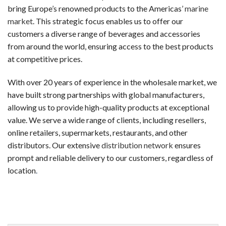
新規登録するだけで、入金不要でもらえるボーナスです。リスク
bring Europe’s renowned products to the Americas’
marine
market
. This strategic focus enables us to offer our
ウェルカムボーナス（デポジット特典）
customers a diverse range of beverages and accessories
最初の入金時に一般的に提供されるボーナスです。チャージ額
from around the world, ensuring access to the best products
at competitive prices.
スピンボーナス
決まったスロットで使用可能な フリースピン券です。新規登
With over 20 years of experience in the wholesale market, we
have built strong partnerships with global manufacturers,
キャッシュバックボーナス
allowing us to provide high-quality products at exceptional
失敗した場合でも、損失の一部が戻ってくるオファーです。キ
value. We serve a wide range of clients, including resellers,
online retailers, supermarkets, restaurants, and other
VIP・ハイローラー・ハイローラー
distributors. Our extensive
distribution network
ensures
大量プレイヤーや常連客プレイヤー向けのスペシャルボーナスで
prompt and reliable delivery to our customers, regardless of
初めての人が陥りやすい5つのミス
location
.
カジノラッキーTAROチームが、多くのギャンブラーの履歴
カジノを「収入源」と勘違いする
オンラインカジノは娯楽です。一部のプレイヤーは継続的な収