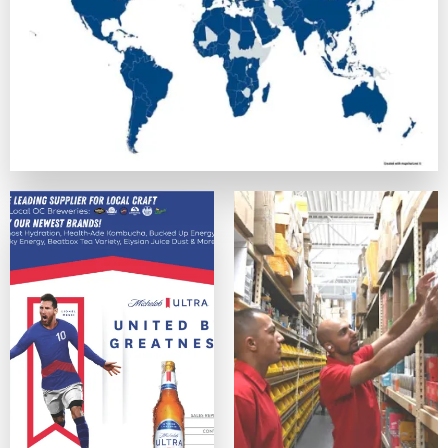
正式なライセンスを持ち、SSL暗号化でデータを守っている
カスタマーサポート
優秀なカジノは、迅速で親切なサポート体制を提供しています
便利さ・モバイル対応
スマホ、タブレットデバイス、PCのどれからでも問題なく利
ゲームの質
ネットエント、Microgaming、プレイテック、Evolut
オンラインカジノサイトの入出金手段
カジノプロファイルを作成したら、次のステップは入金手段の
クレジットは最も手軽なデポジット手段の一つの方法ですが、
主な入出金方法：